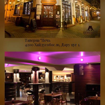
Таверна "Печь
4200 Хайдусобосло, Дару цуг 1.