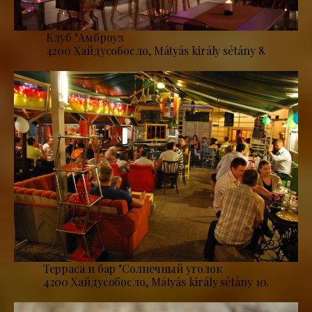
Клуб "Амброуз
4200 Хайдусобосло, Mátyás király sétány 8.
Терраса и бар "Солнечный уголок
4200 Хайдусобосло, Mátyás király sétány 10.