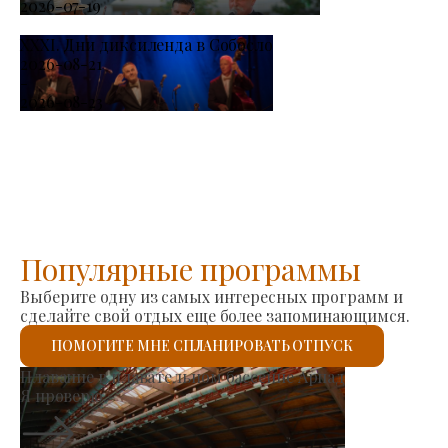
2026-07-19
XXXI. Дни диксиленда в Собосло
2026-08-21
-
2026-08-23
Популярные программы
Выберите одну из самых интересных программ и
сделайте свой отдых еще более запоминающимся.
ПОМОГИТЕ МНЕ СПЛАНИРОВАТЬ ОТПУСК
одителей
Римско-католиче
Я проверю.