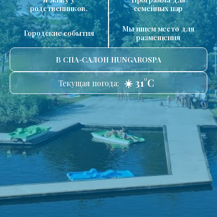
родственников.
семейных пар
Мы ищем место для
Городские события
размещения
В СПА-САЛОН HUNGAROSPA
☀️ 31°C
Текущая погода: