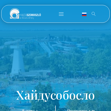
Хайдусобосло
Я живу у
Программа для