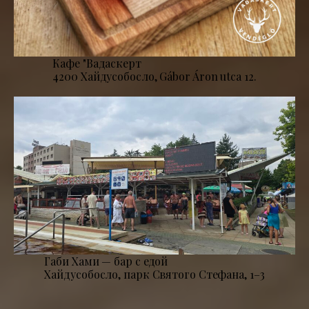
Кафе "Вадаскерт
4200 Хайдусобосло, Gábor Áron utca 12.
Габи Хами — бар с едой
Хайдусобосло, парк Святого Стефана, 1–3