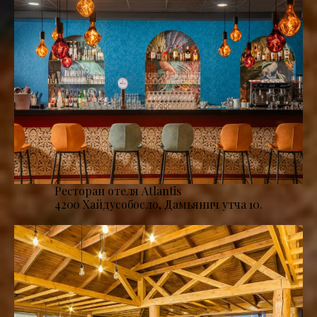
Ресторан отеля Atlantis
4200 Хайдусобосло, Дамьянич утча 10.