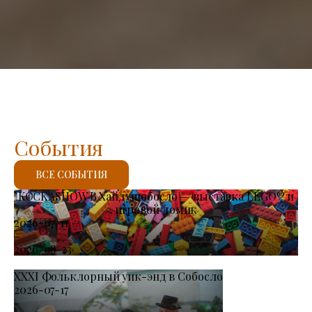
События
ВСЕ СОБЫТИЯ
KOCKASHOW В Хайдушобосло — выставка LEGO® и
игровой домик
2026-07-11
-
2026-08-23
XXXI Фольклорный уик-энд в Собосло
2026-07-17
-