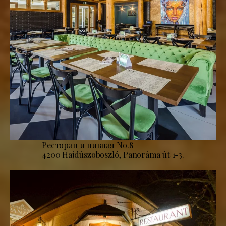
Ресторан и пивная No.8
4200 Hajdúszoboszló, Panoráma út 1-3.