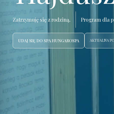
Zatrzymuję się z rodziną.
Program dla p
UDAJ SIĘ DO SPA HUNGAROSPA
AKTUALNA P