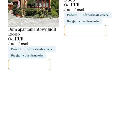
Od HUF
/ noc / osoba
Pościel
Łóżeczko dziecięce
Przyjazny dla niemowląt
Dom apartamentowy Judit
SPRAWDZĘ
10000
Od HUF
/ noc / osoba
Pościel
Łóżeczko dziecięce
Przyjazny dla niemowląt
SPRAWDZĘ