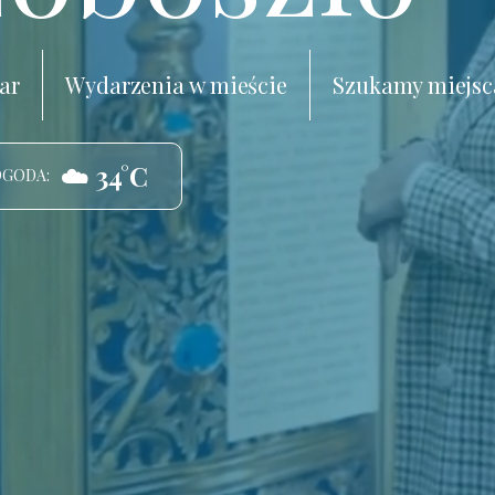
ar
Wydarzenia w mieście
Szukamy miejsc
☁️ 34°C
OGODA: