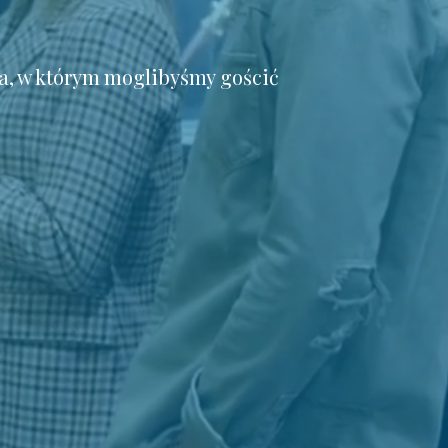
a, w którym moglibyśmy gościć