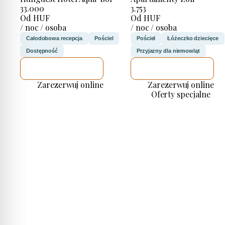
33.000
3.753
Od HUF
Od HUF
/ noc / osoba
/ noc / osoba
Całodobowa recepcja
Pościel
Pościel
Łóżeczko dziecięce
Dostępność
Przyjazny dla niemowląt
SPRAWDZĘ
SPRAWDZĘ
Zarezerwuj online
Zarezerwuj online
Oferty specjalne