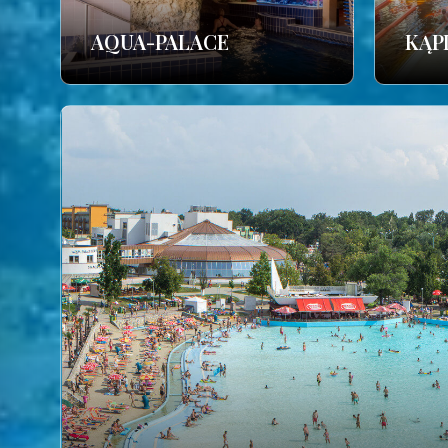
AQUA-PALACE
KĄP