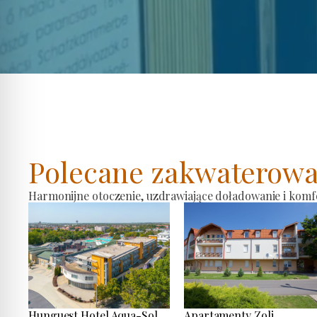
Polecane zakwaterowa
Harmonijne otoczenie, uzdrawiające doładowanie i komf
Hunguest Hotel Aqua-Sol
Apartamenty Zoli