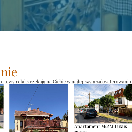
nie
ortowy relaks czekają na Ciebie w najlepszym zakwaterowaniu
Apartament M&M Luxus
15000