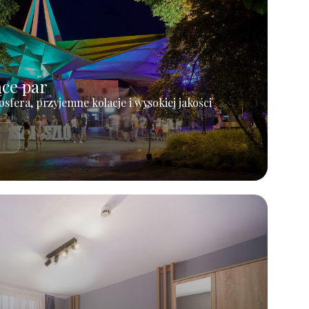
ące par
osfera, przyjemne kolacje i wysokiej jakości