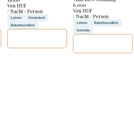
6.000
Von HUF
Von HUF
/ Nacht / Person
/ Nacht / Person
Leinen
Kinderbett
Leinen
Babyfreundlich
Babyfreundlich
Gerichte
ICH WERDE
ICH WERDE
PRÜFEN
PRÜFEN