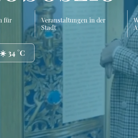
 für
Veranstaltungen in der
W
Stadt
A
☀️ 34 °C