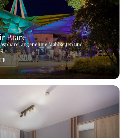
r Paare
mosphäre, angenehme Mahlzeiten und
g.
TE