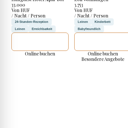
33.000
3.753
Von HUF
Von HUF
/ Nacht / Person
/ Nacht / Person
24-Stunden-Rezeption
Leinen
Kinderbett
Leinen
Erreichbarkeit
Babyfreundlich
ICH WERDE
ICH WERDE
PRÜFEN
PRÜFEN
Online buchen
Online buchen
Besondere Angebote