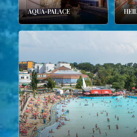
AQUA-PALACE
HEI