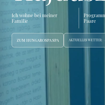
Ich wohne bei meiner
Programm
Familie
Paare
ZUM HUNGAROSPA SPA
AKTUELLES WETTER: