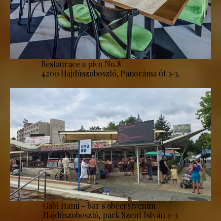
Restaurace a pivo No.8
4200 Hajdúszoboszló, Panoráma út 1-3.
Gabi Hami – bar s občerstvením
Hajdúszoboszló, park Szent István 1–3