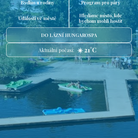
Bydlím u rodiny
Program pro páry
Hledáme místo, kde
Události ve městě
bychom mohli hostit
DO LÁZNÍ HUNGAROSPA
☀️ 21°C
Aktuální počasí: