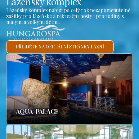
Lázeňský komplex
Lázeňský komplex nabízí po celý rok nezapomenutelné
zážitky pro lázeňské a rekreační hosty i pro rodiny s
malými a velkými dětmi.
PŘEJDĚTE NA OFICIÁLNÍ STRÁNKY LÁZNÍ
AQUA-PALACE