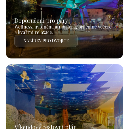
Doporučení pro páry
Wellness, uvolněná atmosféra, příjemné večeře
a kvalitní relaxace.
NABÍDKY PRO DVOJICE
Víkendový cestovní plán