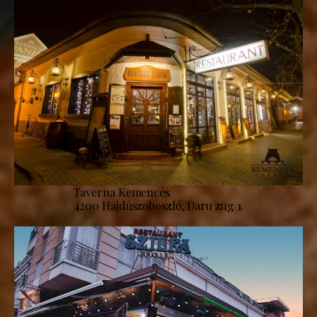
Taverna Kemencés
4200 Hajdúszoboszló, Daru zug 1.