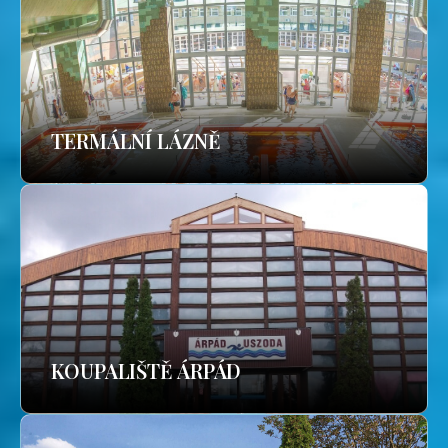
TERMÁLNÍ LÁZNĚ
KOUPALIŠTĚ ÁRPÁD