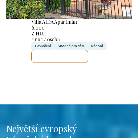
Villa AIDA Apartmán
6.000
Z HUF
/ noc / osoba
Povlečení
Vhodné pro děti
Nádobí
ZKONTROLUJI TO
Největší evropský