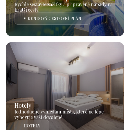
Rychle sestavte zážitky a připravené nápady na
kratší cesty.
VÍKENDOVÝ CESTOVNÍ PLÁN
Hotely
Jednoduché vyhledání místa, které nejlépe
vyhovuje vaší dovolené
HOTELY