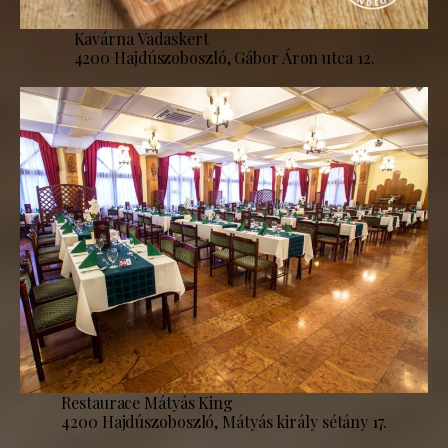
Kavárna Vadaskert
4200 Hajdúszoboszló, Gábor Áron utca 12.
Restaurace Mátyás King
4200 Hajdúszoboszló, Mátyás király sétány 17.