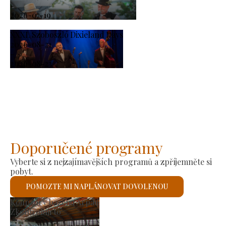
-
2026-07-19
XXXI. Szoboszló Dixieland Days
2026-08-21
-
2026-08-23
Doporučené programy
Vyberte si z nejzajímavějších programů a zpříjemněte si
pobyt.
POMOZTE MI NAPLÁNOVAT DOVOLENOU
Římskokatolický kostel sv. Lászl
Zkontroluji to