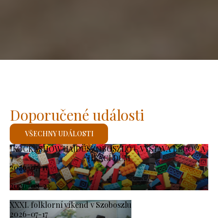
Doporučené události
VŠECHNY UDÁLOSTI
KOCKASHOW HAJDÚSZOBOSZLÓ – VÝSTAVA LEGO® A
HRACÍ DŮM
2026-07-11
-
2026-08-23
XXXI. folklorní víkend v Szoboszlu
2026-07-17