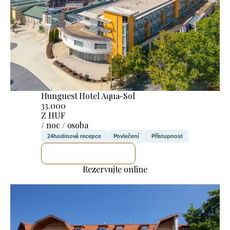
Hunguest Hotel Aqua-Sol
33.000
Z HUF
/ noc / osoba
24hodinová recepce
Povlečení
Přístupnost
ZKONTROLUJI TO
Rezervujte online