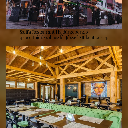
Szilfa Restaurant Hajdúszoboszló
4200 Hajdúszoboszló, József Attila utca 2-4.