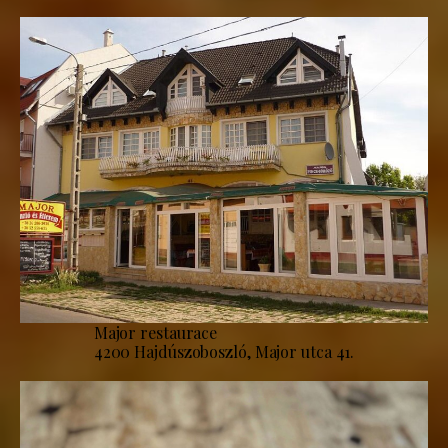
Major restaurace
4200 Hajdúszoboszló, Major utca 41.