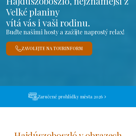
Hajdúszoboszló, nejznámější z
Velké planiny
vítá vás i vaši rodinu.
Buďte našimi hosty a zažijte naprostý relax!
ZAVOLEJTE NA TOURINFORM
Zaručené prohlídky města 2026
Hajdúszoboszló v obrazech