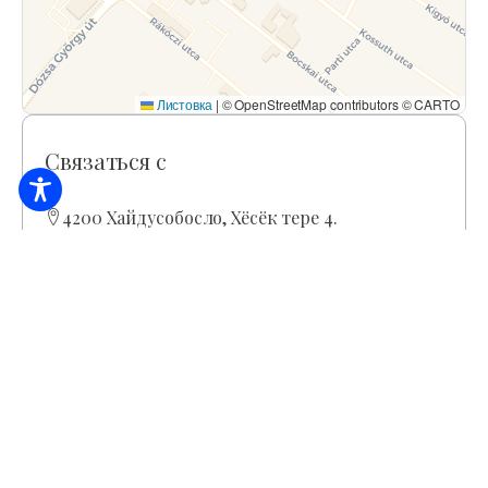
Листовка
|
© OpenStreetMap contributors © CARTO
Связаться с
4200 Хайдусобосло, Хёсёк тере 4.
+36 52/270-226
nelsonpub@nelsonpub.hu
https://www.nelsonhotel.hu/
Часы работы
Круглый год
Закрытый