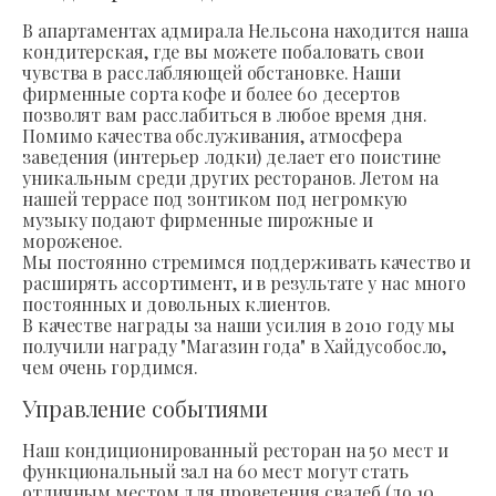
В апартаментах адмирала Нельсона находится наша
кондитерская, где вы можете побаловать свои
чувства в расслабляющей обстановке. Наши
фирменные сорта кофе и более 60 десертов
позволят вам расслабиться в любое время дня.
Помимо качества обслуживания, атмосфера
заведения (интерьер лодки) делает его поистине
уникальным среди других ресторанов. Летом на
нашей террасе под зонтиком под негромкую
музыку подают фирменные пирожные и
мороженое.
Мы постоянно стремимся поддерживать качество и
расширять ассортимент, и в результате у нас много
постоянных и довольных клиентов.
В качестве награды за наши усилия в 2010 году мы
получили награду "Магазин года" в Хайдусобосло,
чем очень гордимся.
Управление событиями
Наш кондиционированный ресторан на 50 мест и
функциональный зал на 60 мест могут стать
отличным местом для проведения свадеб (до 10