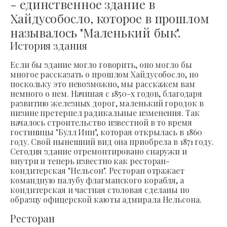
- единственное здание в
Хайдусобосло, которое в прошлом
называлось "Маленький бык".
История здания
Если бы здание могло говорить, оно могло бы
многое рассказать о прошлом Хайдусобосло, но
поскольку это невозможно, мы расскажем вам
немного о нем. Начиная с 1850-х годов, благодаря
развитию железных дорог, маленький городок в
низине претерпел радикальные изменения. Так
началось строительство известной в то время
гостиницы "Булл Инн", которая открылась в 1860
году. Свой нынешний вид она приобрела в 1871 году.
Сегодня здание отремонтировано снаружи и
внутри и теперь известно как ресторан-
кондитерская "Нельсон". Ресторан отражает
командную палубу флагманского корабля, а
кондитерская и частная столовая сделаны по
образцу офицерской каюты адмирала Нельсона.
Ресторан