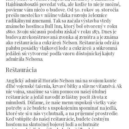
Hajdúszoboszló povedať veľa, ale keďže to nie je možné,
povieme vám niečo o budove. Od 50. rokov 19. storočia
prešlo mestečko v nížine vďaka rozvoju železnice
radikálnymi zmenami. Tak sa začala výstavba vtedy
známeho hostinca Bull Inn, ktorý bol otvorený v roku
1860. Svoju súčasnú podobu získal v roku 1871. Dnes je
budova zrekonštruovaná zvonka aj zvnútra a je známa
ako reštaurácia a cukráreň Nelson. Reštaurácia odráža
palubu posádky vlajkovej lode a cukráreň a súkromná
jedáleň sú vytvorené podľa vzoru dôstojníckej kajuty
admirála Nelsona.
Reštaurácia
Anglický admirál Horatio Nelson má na svojom konte
dlhé vojenské ťaženia, krvavé bitky a slávne víťazstvá. Ak
nie vojna, snažíme sa vám pomocou našej útulnej
reštaurácie a jedál navodiť zvláštny pocit života z
minulosti. Dúfame, že naše menu uspokojí všetky vaše
potreby a že budete s uspokojením spomínať na jedlá,
ktoré ste si u nás vychutnali, a na príjemné prostredie.
Keď vstúpite do našej reštaurácie, budete čestným
hosťom na skutočnej bojovej lodi a ochutnáte