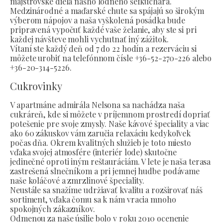
majstrovské diela nášho lodného šéfkuchára.
Medzinárodné a maďarské chute sa spájajú so širokým
výberom nápojov a naša vyškolená posádka bude
pripravená vypočuť každé vaše želanie, aby ste si pri
každej návšteve mohli vychutnať iný zážitok.
Vítaní ste každý deň od 7 do 22 hodín a rezerváciu si
môžete urobiť na telefónnom čísle +36-52-270-226 alebo
+36-20-314-5226.
Cukrovinky
V apartmáne admirála Nelsona sa nachádza naša
cukráreň, kde si môžete v príjemnom prostredí dopriať
potešenie pre svoje zmysly. Naše kávové špeciality a viac
ako 60 zákuskov vám zaručia relaxáciu kedykoľvek
počas dňa. Okrem kvalitných služieb je toto miesto
vďaka svojej atmosfére (interiér lode) skutočne
jedinečné oproti iným reštauráciám. V lete je naša terasa
zastrešená slnečníkom a pri jemnej hudbe podávame
naše koláčové a zmrzlinové špeciality.
Neustále sa snažíme udržiavať kvalitu a rozširovať náš
sortiment, vďaka čomu sa k nám vracia mnoho
spokojných zákazníkov.
Odmenou za naše úsilie bolo v roku 2010 ocenenie