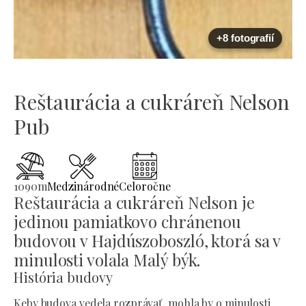
+8 fotografií
Reštaurácia a cukráreň Nelson
Pub
1090
m
Medzinárodné
Celoročne
Reštaurácia a cukráreň Nelson je
jedinou pamiatkovo chránenou
budovou v Hajdúszoboszló, ktorá sa v
minulosti volala Malý býk.
História budovy
Keby budova vedela rozprávať, mohla by o minulosti