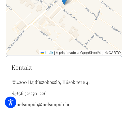
Leták
|
© prispievatelia OpenStreetMap © CARTO
Kontakt
4200 Hajdúszoboszló, Hősök tere 4.
+36 52/270-226
nelsonpub@nelsonpub.hu
https://www.nelsonhotel.hu/