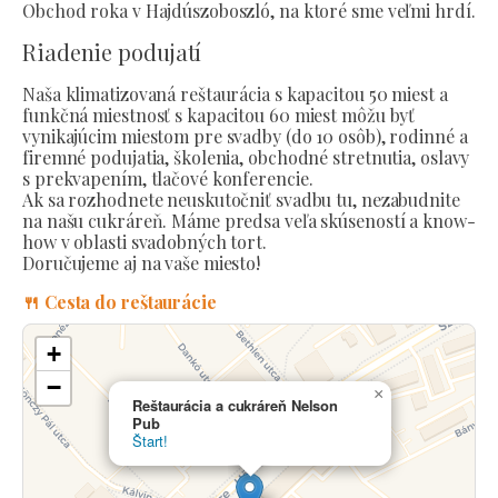
Obchod roka v Hajdúszoboszló, na ktoré sme veľmi hrdí.
Riadenie podujatí
Naša klimatizovaná reštaurácia s kapacitou 50 miest a
funkčná miestnosť s kapacitou 60 miest môžu byť
vynikajúcim miestom pre svadby (do 10 osôb), rodinné a
firemné podujatia, školenia, obchodné stretnutia, oslavy
s prekvapením, tlačové konferencie.
Ak sa rozhodnete neuskutočniť svadbu tu, nezabudnite
na našu cukráreň. Máme predsa veľa skúseností a know-
how v oblasti svadobných tort.
Doručujeme aj na vaše miesto!
🍴 Cesta do reštaurácie
+
−
×
Reštaurácia a cukráreň Nelson
Pub
Štart!