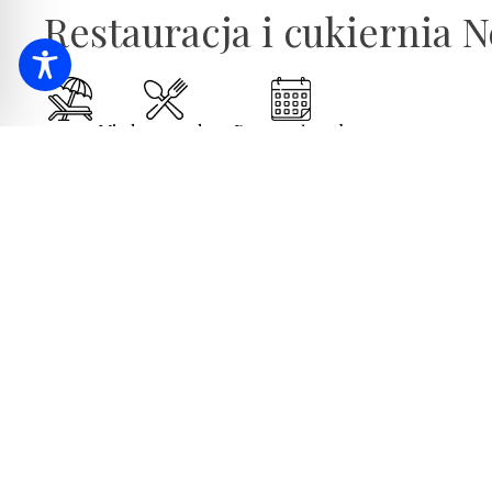
Restauracja i cukiernia 
1090
m
Międzynarodowy
Przez cały rok
Restauracja i cukiernia Nelson to je
który w przeszłości nosił nazwę Little B
Historia budynku
Gdyby budynek mógł mówić, mógłby opowiedzieć wiele o p
opowiemy trochę o budynku. Od lat pięćdziesiątych XIX w
przeszło radykalne zmiany. W ten sposób rozpoczęła się
1860 roku. Obecną formę przybrał w 1871 roku. Dziś budy
obecnie znany jako Nelson Restaurant and Confectionery
cukiernia i prywatna jadalnia są wzorowane na kajucie of
Restauracja
Angielski admirał Horatio Nelson ma na swoim koncie dłu
wojnę, staramy się przywołać szczególne uczucie życia z p
Mamy nadzieję, że nasze menu zaspokoi wszystkie Państw