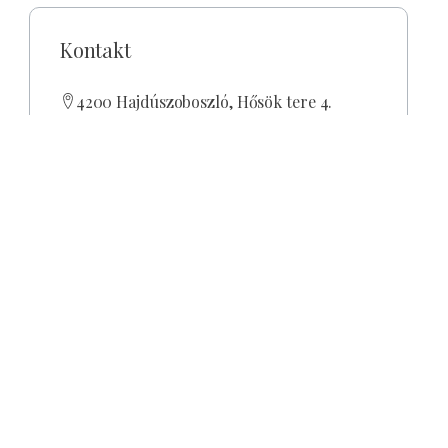
Kontakt
4200 Hajdúszoboszló, Hősök tere 4.
+36 52/270-226
nelsonpub@nelsonpub.hu
https://www.nelsonhotel.hu/
Godziny otwarcia
w
est
a
Przez cały rok
Otwarty
Zamknięcie: 23:00
Wtorek
07:00-23:00
Środa
07:00-23:00
Czwartek
07:00-23:00
,