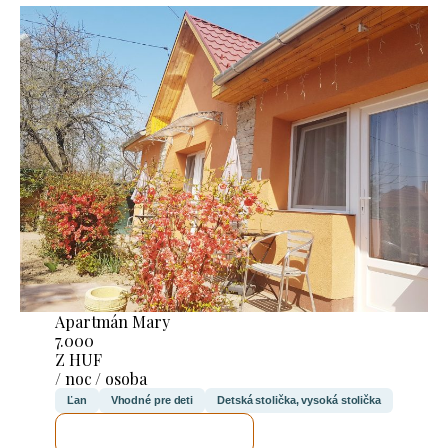
Apartmán Mary
7.000
Z HUF
/ noc / osoba
Ľan
Vhodné pre deti
Detská stolička, vysoká stolička
SKONTROLUJEM TO