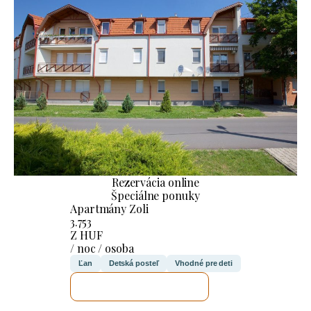
Rezervácia online
Špeciálne ponuky
Apartmány Zoli
3.753
Z HUF
/ noc / osoba
Ľan
Detská posteľ
Vhodné pre deti
SKONTROLUJEM TO