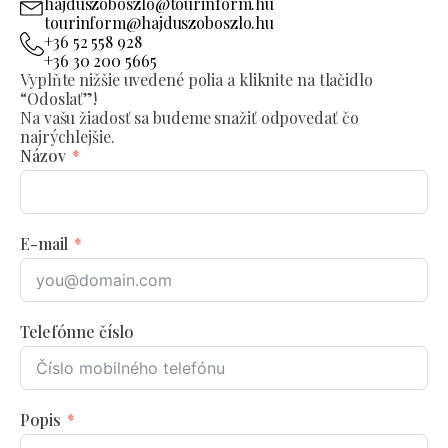
hajduszoboszlo@tourinform.hu
tourinform@hajduszoboszlo.hu
+36 52 558 928
+36 30 200 5665
Vyplňte nižšie uvedené polia a kliknite na tlačidlo
“Odoslať”!
Na vašu žiadosť sa budeme snažiť odpovedať čo
najrýchlejšie.
Názov
E-mail
Telefónne číslo
Popis