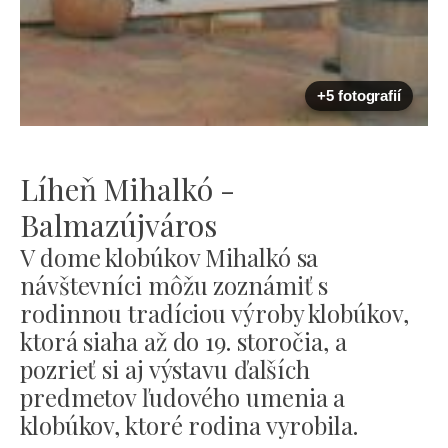
+5 fotografií
Líheň Mihalkó -
Balmazújváros
V dome klobúkov Mihalkó sa
návštevníci môžu zoznámiť s
rodinnou tradíciou výroby klobúkov,
ktorá siaha až do 19. storočia, a
pozrieť si aj výstavu ďalších
predmetov ľudového umenia a
klobúkov, ktoré rodina vyrobila.