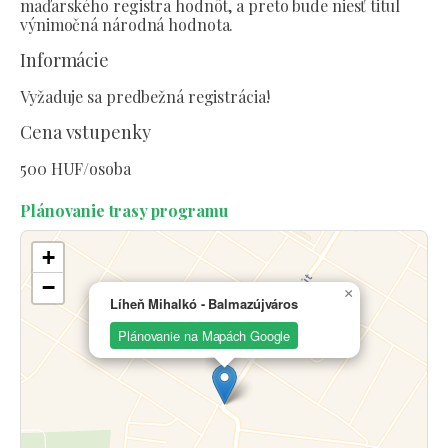
maďarského registra hodnôt, a preto bude niesť titul
výnimočná národná hodnota.
Informácie
Vyžaduje sa predbežná registrácia!
Cena vstupenky
500 HUF/osoba
Plánovanie trasy programu
+
−
×
Líheň Mihalkó - Balmazújváros
Plánovanie na Mapách Google