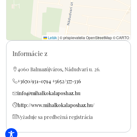
Leták
|
© prispievatelia OpenStreetMap © CARTO
Informácie z
4060 Balmazújváros, Nádudvari u. 26.
+3670/931-0794 +3652/377-336
info@mihalkokalaposhaz.hu
http://www.mihalkokalaposhaz.hu/
Vyžaduje sa predbežná registrácia