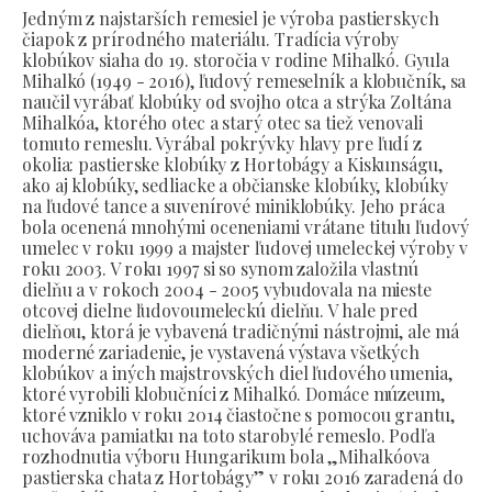
Jedným z najstarších remesiel je výroba pastierskych
čiapok z prírodného materiálu. Tradícia výroby
klobúkov siaha do 19. storočia v rodine Mihalkó. Gyula
Mihalkó (1949 - 2016), ľudový remeselník a klobučník, sa
naučil vyrábať klobúky od svojho otca a strýka Zoltána
Mihalkóa, ktorého otec a starý otec sa tiež venovali
tomuto remeslu. Vyrábal pokrývky hlavy pre ľudí z
okolia: pastierske klobúky z Hortobágy a Kiskunságu,
ako aj klobúky, sedliacke a občianske klobúky, klobúky
na ľudové tance a suvenírové miniklobúky. Jeho práca
bola ocenená mnohými oceneniami vrátane titulu ľudový
umelec v roku 1999 a majster ľudovej umeleckej výroby v
roku 2003. V roku 1997 si so synom založila vlastnú
dielňu a v rokoch 2004 - 2005 vybudovala na mieste
otcovej dielne ľudovoumeleckú dielňu. V hale pred
dielňou, ktorá je vybavená tradičnými nástrojmi, ale má
moderné zariadenie, je vystavená výstava všetkých
klobúkov a iných majstrovských diel ľudového umenia,
ktoré vyrobili klobučníci z Mihalkó. Domáce múzeum,
ktoré vzniklo v roku 2014 čiastočne s pomocou grantu,
uchováva pamiatku na toto starobylé remeslo. Podľa
rozhodnutia výboru Hungarikum bola „Mihalkóova
pastierska chata z Hortobágy” v roku 2016 zaradená do