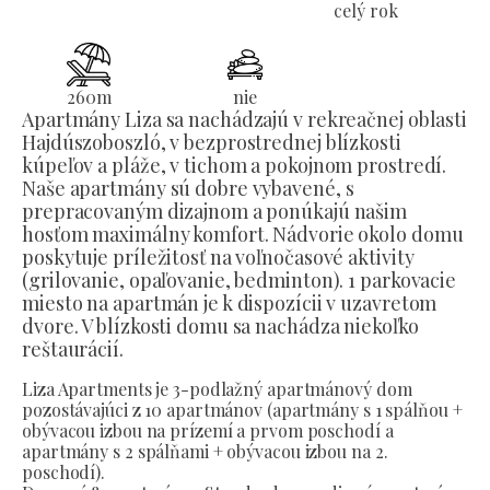
celý rok
260
m
nie
Apartmány Liza sa nachádzajú v rekreačnej oblasti
Hajdúszoboszló, v bezprostrednej blízkosti
kúpeľov a pláže, v tichom a pokojnom prostredí.
Naše apartmány sú dobre vybavené, s
prepracovaným dizajnom a ponúkajú našim
hosťom maximálny komfort. Nádvorie okolo domu
poskytuje príležitosť na voľnočasové aktivity
(grilovanie, opaľovanie, bedminton). 1 parkovacie
miesto na apartmán je k dispozícii v uzavretom
dvore. V blízkosti domu sa nachádza niekoľko
reštaurácií.
Liza Apartments je 3-podlažný apartmánový dom
pozostávajúci z 10 apartmánov (apartmány s 1 spálňou +
obývacou izbou na prízemí a prvom poschodí a
apartmány s 2 spálňami + obývacou izbou na 2.
poschodí).