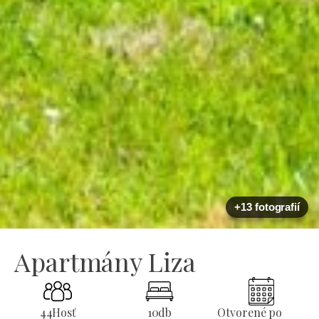
+13 fotografií
Apartmány Liza
44
Hosť
10
db
Otvorené po