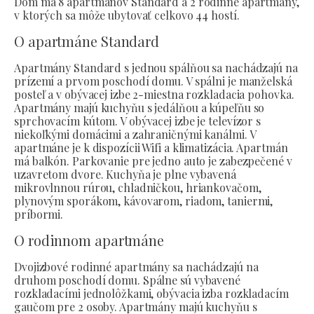
Dom má 8 apartmánov Standard a 2 rodinné apartmány,
v ktorých sa môže ubytovať celkovo 44 hostí.
O apartmáne Standard
Apartmány Standard s jednou spálňou sa nachádzajú na
prízemí a prvom poschodí domu. V spálni je manželská
posteľ a v obývacej izbe 2-miestna rozkladacia pohovka.
Apartmány majú kuchyňu s jedálňou a kúpeľňu so
sprchovacím kútom. V obývacej izbe je televízor s
niekoľkými domácimi a zahraničnými kanálmi. V
apartmáne je k dispozícii Wifi a klimatizácia. Apartmán
má balkón. Parkovanie pre jedno auto je zabezpečené v
uzavretom dvore. Kuchyňa je plne vybavená
mikrovlnnou rúrou, chladničkou, hriankovačom,
plynovým sporákom, kávovarom, riadom, taniermi,
príbormi.
O rodinnom apartmáne
Dvojizbové rodinné apartmány sa nachádzajú na
druhom poschodí domu. Spálne sú vybavené
rozkladacími jednolôžkami, obývacia izba rozkladacím
gaučom pre 2 osoby. Apartmány majú kuchyňu s