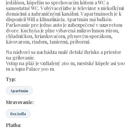
jedálňou, kúpeľňu so sprchovacím kútom a WC a
samostatné WC. V obývacej izbe je televízor s niekoľkými
domácimi a zahraničnými kanálmi. V apartmánoch je k
dispozícii Wifi a klimatizácia. Apartmán má balkón.
Parkovanie pre jedno auto je zabezpečené v uzavretom
dvore. Kuchyňa je plne vybavená mikrovlnnou rúrou,
chladničkou, hriankovačom, plynovým sporákom,
kávovarom, riadom, taniermi, príbormi.
Na nádvorí sa nachádza malé detské ihrisko a priestor
na grilovanie.
Vstup na pláž je vzdialený 260 m, mestské kúpele asi 500
m a Aqua Palace 300 m.
Typ:
Apartmán
Stravovanie:
Bez jedla
Platba: