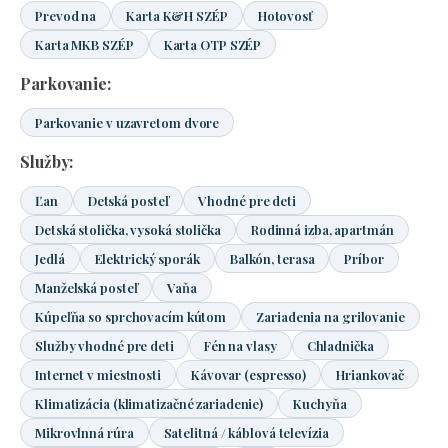
Prevod na
Karta K&H SZÉP
Hotovosť
Karta MKB SZÉP
Karta OTP SZÉP
Parkovanie:
Parkovanie v uzavretom dvore
Služby:
Ľan
Detská posteľ
Vhodné pre deti
Detská stolička, vysoká stolička
Rodinná izba, apartmán
Jedlá
Elektrický sporák
Balkón, terasa
Príbor
Manželská posteľ
Vaňa
Kúpeľňa so sprchovacím kútom
Zariadenia na grilovanie
Služby vhodné pre deti
Fén na vlasy
Chladnička
Internet v miestnosti
Kávovar (espresso)
Hriankovač
Klimatizácia (klimatizačné zariadenie)
Kuchyňa
Mikrovlnná rúra
Satelitná / káblová televízia