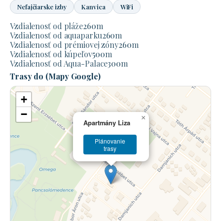
Nefajčiarske izby
Kanvica
WiFi
Vzdialenosť od pláže
260
m
Vzdialenosť od aquaparku
260
m
Vzdialenosť od prémiovej zóny
260
m
Vzdialenosť od kúpeľov
500
m
Vzdialenosť od Aqua-Palace
300
m
Trasy do (Mapy Google)
+
−
×
Apartmány Liza
Plánovanie
trasy