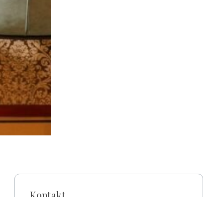
Kontakt
4200 Hajdúszoboszló, Damjanich utca 10.