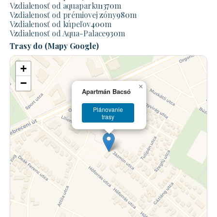
Vzdialenosť od aquaparku
1370
m
Vzdialenosť od prémiovej zóny
980
m
Vzdialenosť od kúpeľov
400
m
Vzdialenosť od Aqua-Palace
930
m
Trasy do (Mapy Google)
+
−
×
Apartmán Bacsó
Plánovanie
trasy