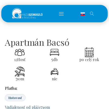
Apartmán Bacsó
12
Hosť
5
db
po celý rok
710
m
nie
Platba:
Hotovosť
Vzdialenosť od pláže
710
m