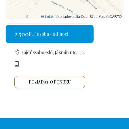
Leták
|
© prispievatelia OpenStreetMap © CARTO
2.500
Ft / osoba / od noci
Hajdúszoboszló, Jázmin utca 12.
POŽIADAŤ O PONUKU