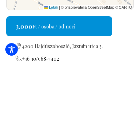
Leták
|
© prispievatelia OpenStreetMap © CARTO
3.000
Ft / osoba / od noci
4200 Hajdúszoboszló, Jázmin utca 3.
+36 30/968-3402
info@hajduapartman.com
Skontrolujem stránku s ubytovaním
MA19005820
REZERVÁCIA
POŽIADAŤ O PONUKU