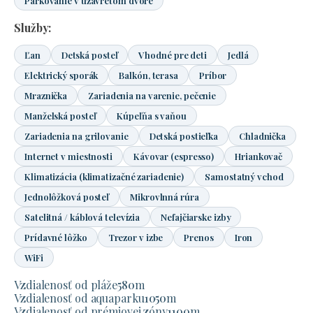
Parkovanie v uzavretom dvore
Služby:
Ľan
Detská posteľ
Vhodné pre deti
Jedlá
Elektrický sporák
Balkón, terasa
Príbor
Mraznička
Zariadenia na varenie, pečenie
Manželská posteľ
Kúpeľňa s vaňou
Zariadenia na grilovanie
Detská postieľka
Chladnička
Internet v miestnosti
Kávovar (espresso)
Hriankovač
Klimatizácia (klimatizačné zariadenie)
Samostatný vchod
Jednolôžková posteľ
Mikrovlnná rúra
Satelitná / káblová televízia
Nefajčiarske izby
Prídavné lôžko
Trezor v izbe
Prenos
Iron
WiFi
Vzdialenosť od pláže
580
m
Vzdialenosť od aquaparku
1050
m
Vzdialenosť od prémiovej zóny
1100
m