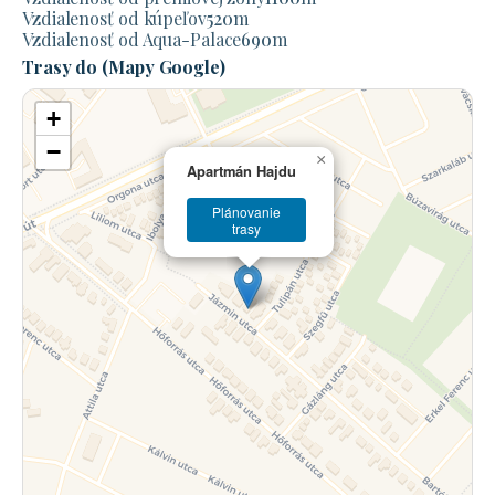
Vzdialenosť od kúpeľov
520
m
Vzdialenosť od Aqua-Palace
690
m
Trasy do (Mapy Google)
+
−
×
Apartmán Hajdu
Plánovanie
trasy