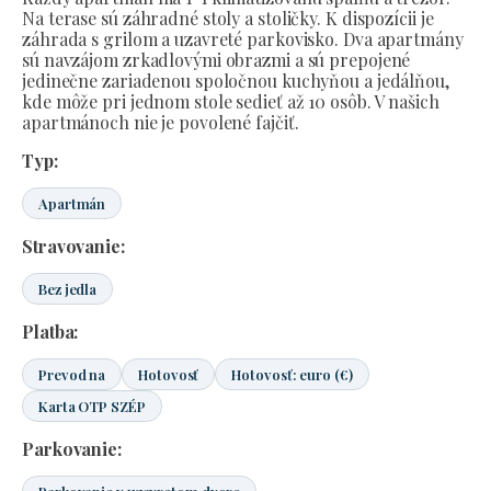
Na terase sú záhradné stoly a stoličky. K dispozícii je
záhrada s grilom a uzavreté parkovisko. Dva apartmány
sú navzájom zrkadlovými obrazmi a sú prepojené
jedinečne zariadenou spoločnou kuchyňou a jedálňou,
kde môže pri jednom stole sedieť až 10 osôb. V našich
apartmánoch nie je povolené fajčiť.
Typ:
Apartmán
Stravovanie:
Bez jedla
Platba:
Prevod na
Hotovosť
Hotovosť: euro (€)
Karta OTP SZÉP
Parkovanie: