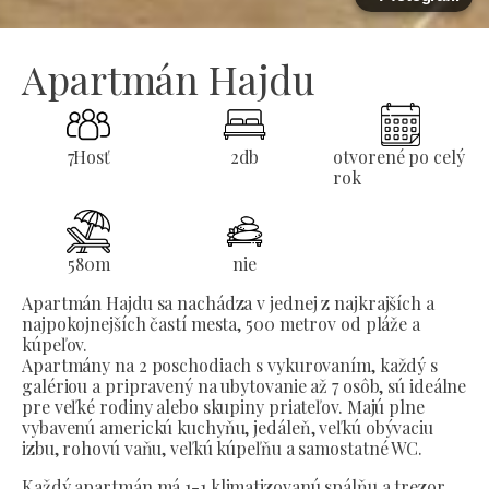
Apartmán Hajdu
7
Hosť
2
db
otvorené po celý
rok
580
m
nie
Apartmán Hajdu sa nachádza v jednej z najkrajších a
najpokojnejších častí mesta, 500 metrov od pláže a
kúpeľov.
Apartmány na 2 poschodiach s vykurovaním, každý s
galériou a pripravený na ubytovanie až 7 osôb, sú ideálne
pre veľké rodiny alebo skupiny priateľov. Majú plne
vybavenú americkú kuchyňu, jedáleň, veľkú obývaciu
izbu, rohovú vaňu, veľkú kúpeľňu a samostatné WC.
Každý apartmán má 1-1 klimatizovanú spálňu a trezor.