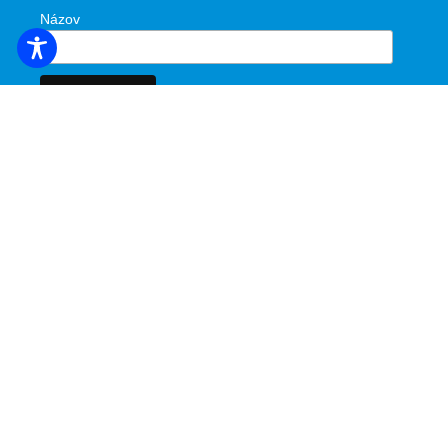
Názov
Objavte.
Programy
Miesta, ktoré môžete navštíviť
Podujatia
Pohostinstvo
Hotely a partneri