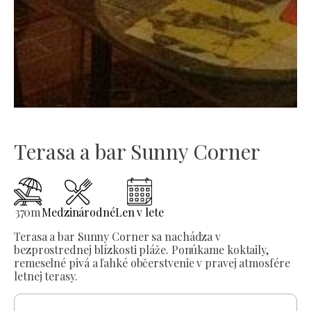
Terasa a bar Sunny Corner
370
m
Medzinárodné
Len v lete
Terasa a bar Sunny Corner sa nachádza v
bezprostrednej blízkosti pláže. Ponúkame koktaily,
remeselné pivá a ľahké občerstvenie v pravej atmosfére
letnej terasy.