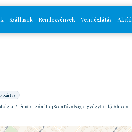
ók
Szállások
Rendezvények
Vendéglátás
Akció
P Kártya
lság a Prémium Zónától
380
m
Távolság a gyógyfürdőtől
150
m