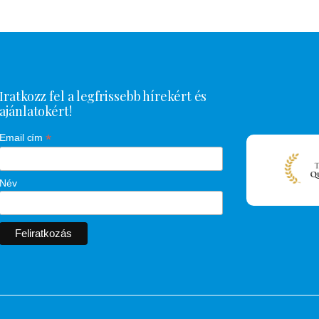
Iratkozz fel a legfrissebb hírekért és
ajánlatokért!
*
Email cím
Név