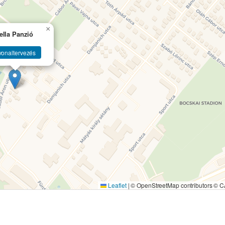
×
ella Panzió
vonaltervezés
Leaflet
|
© OpenStreetMap contributors ©