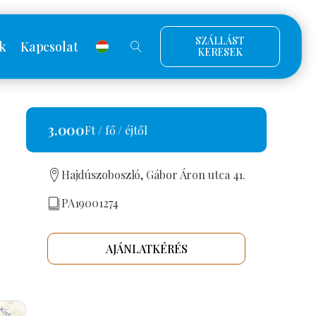
SZÁLLÁST
k
Kapcsolat
KERESEK
3.000
Ft / fő / éjtől
Hajdúszoboszló, Gábor Áron utca 41.
PA19001274
AJÁNLATKÉRÉS