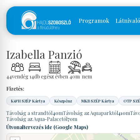
Programok
Látnival
Izabella Panzió
44
vendég
14
db
egész évben
40
m
nem
Fizetés:
K&H SZÉP Kártya
Készpénz
MKB SZÉP Kártya
OTP SZÉ
Távolság a strandtól
40
m
Távolság az Aquaparktól
410
m
Távo
Távolság az Aqua-Palacetól
70
m
Útvonaltervezés ide (Google Maps)