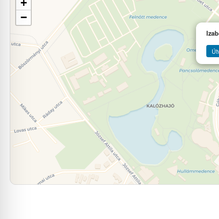
+
−
Izab
Út