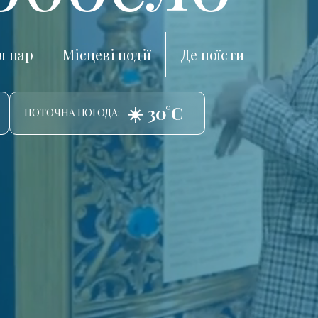
я пар
Місцеві події
Де поїсти
☀️ 30°C
ПОТОЧНА ПОГОДА: