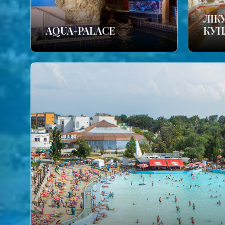
ЛІК
AQUA-PALACE
КУП