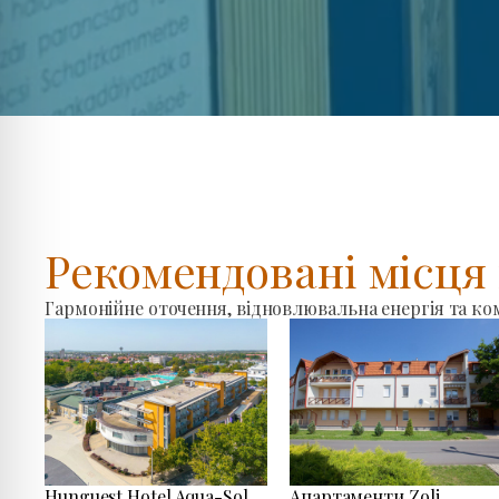
Рекомендовані місц
Гармонійне оточення, відновлювальна енергія та к
Hunguest Hotel Aqua-Sol
Апартаменти Zoli