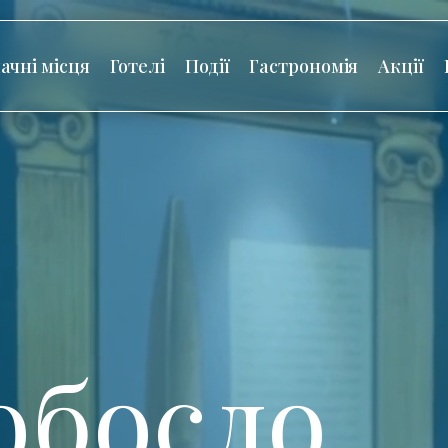
ачні місця
Готелі
Події
Гастрономія
Акції
обосло