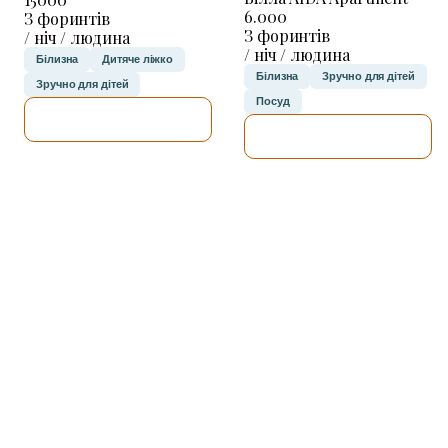
6.000
З форинтів
З форинтів
/ ніч / людина
/ ніч / людина
Білизна
Дитяче ліжко
Білизна
Зручно для дітей
Зручно для дітей
Посуд
ДЕТАЛЬНІШЕ
ДЕТАЛЬНІШЕ