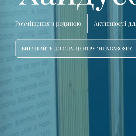
Розміщення з родиною
Активності дл
ВИРУШАЙТЕ ДО СПА-ЦЕНТРУ "HUNGAROSPA''