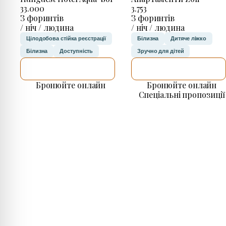
33.000
3.753
З форинтів
З форинтів
/ ніч / людина
/ ніч / людина
Цілодобова стійка реєстрації
Білизна
Дитяче ліжко
Білизна
Доступність
Зручно для дітей
ДЕТАЛЬНІШЕ
ДЕТАЛЬНІШЕ
Бронюйте онлайн
Бронюйте онлайн
Спеціальні пропозиції