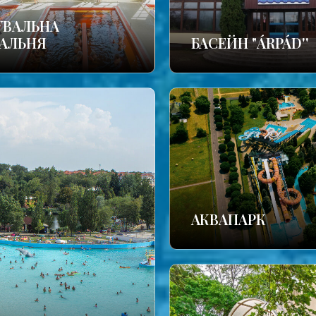
УВАЛЬНА
АЛЬНЯ
БАСЕЙН "ÁRPÁD''
АКВАПАРК