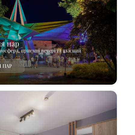
ля пар
осфера, приємні вечері та якісний
 ПАР