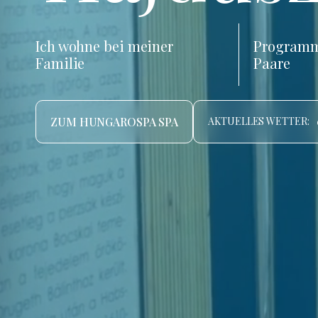
Ich wohne bei meiner
Programm
Familie
Paare
ZUM HUNGAROSPA SPA
AKTUELLES WETTER: