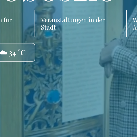
 für
Veranstaltungen in der
W
Stadt
A
☁️ 34 °C