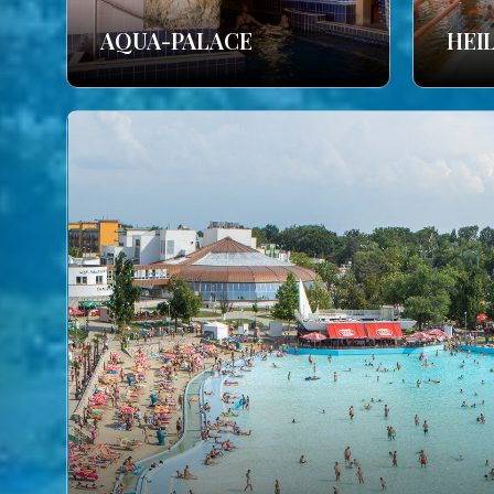
AQUA-PALACE
HEI