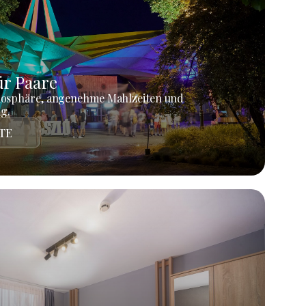
r Paare
mosphäre, angenehme Mahlzeiten und
g.
TE