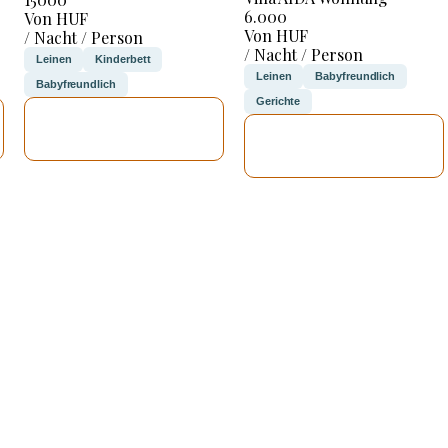
6.000
Von HUF
Von HUF
/ Nacht / Person
/ Nacht / Person
Leinen
Kinderbett
Leinen
Babyfreundlich
Babyfreundlich
Gerichte
ICH WERDE
ICH WERDE
PRÜFEN
PRÜFEN