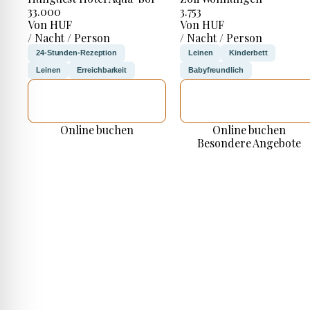
33.000
3.753
Von HUF
Von HUF
/ Nacht / Person
/ Nacht / Person
24-Stunden-Rezeption
Leinen
Kinderbett
Leinen
Erreichbarkeit
Babyfreundlich
ICH WERDE
ICH WERDE
PRÜFEN
PRÜFEN
Online buchen
Online buchen
Besondere Angebote