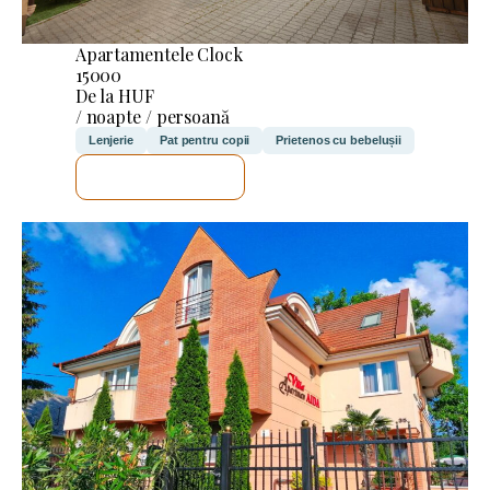
Apartamentele Clock
15000
De la HUF
/ noapte / persoană
Lenjerie
Pat pentru copii
Prietenos cu bebelușii
VOI VERIFICA