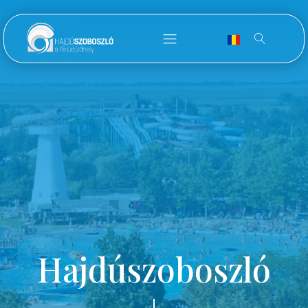
Hajdúszoboszló