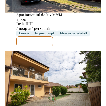
Apartamentul de lux M&M
15000
De la HUF
/ noapte / persoană
Lenjerie
Pat pentru copii
Prietenos cu bebelușii
VOI VERIFICA