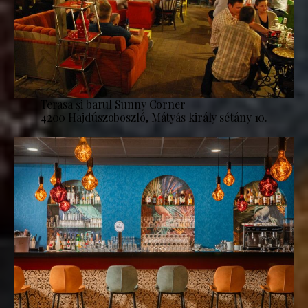
Terasa și barul Sunny Corner
4200 Hajdúszoboszló, Mátyás király sétány 10.