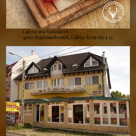
Cafeneaua Vadaskert
4200 Hajdúszoboszló, Gábor Áron utca 12.