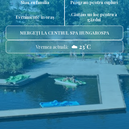
Stau cu familia
Program pentru cupluri
Căutăm un loc pentru a
Evenimente în oraș
găzdui
MERGEȚI LA CENTRUL SPA HUNGAROSPA
☁️ 23°C
Vremea actuală: