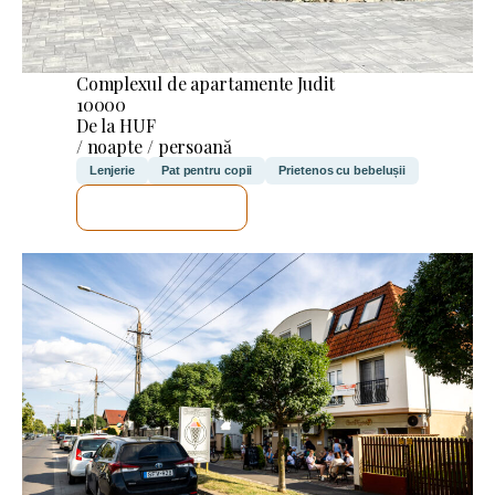
Complexul de apartamente Judit
10000
De la HUF
/ noapte / persoană
Lenjerie
Pat pentru copii
Prietenos cu bebelușii
VOI VERIFICA