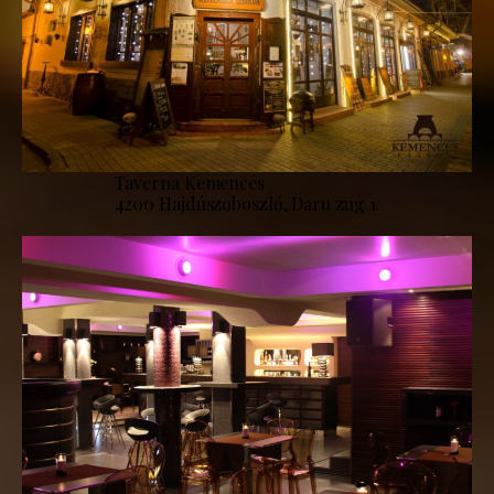
Taverna Kemencés
4200 Hajdúszoboszló, Daru zug 1.