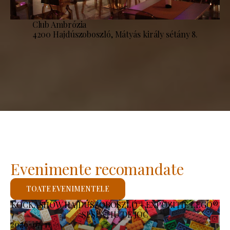
Club Ambrózia
4200 Hajdúszoboszló, Mátyás király sétány 8.
Evenimente recomandate
TOATE EVENIMENTELE
KOCKASHOW HAJDÚSZOBOSZLÓ – EXPOZIȚIE LEGO®
ȘI SPAȚIU DE JOC
2026-07-11