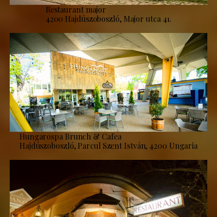
Restaurant major
4200 Hajdúszoboszló, Major utca 41.
Hungarospa Brunch & Cafea
Hajdúszoboszló, Parcul Szent István, 4200 Ungaria