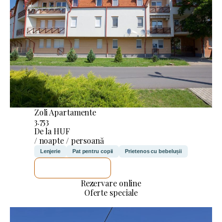
Zoli Apartamente
3.753
De la HUF
/ noapte / persoană
Lenjerie
Pat pentru copii
Prietenos cu bebelușii
VOI VERIFICA
Rezervare online
Oferte speciale