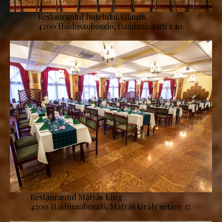
Restaurantul hotelului Atlantis
4200 Hajdúszoboszló, Damjanich utca 10.
Restaurantul Mátyás King
4200 Hajdúszoboszló, Mátyás király sétány 17.