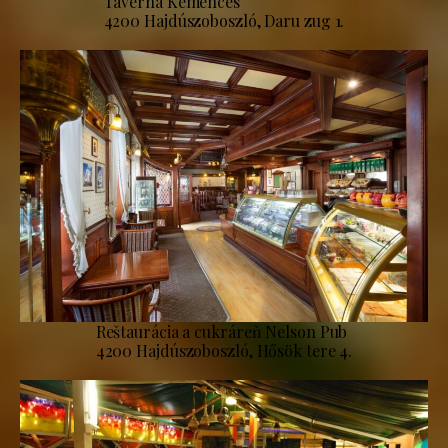
Taverna Kemencés
4200 Hajdúszoboszló, Daru zug 1.
Reštaurácia a cukráreň Nelson Pub
4200 Hajdúszoboszló, Hősök tere 4.