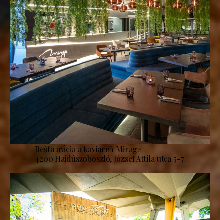
Reštaurácia a kaviareň Mirage
4200 Hajdúszoboszló, József Attila utca 5-7.