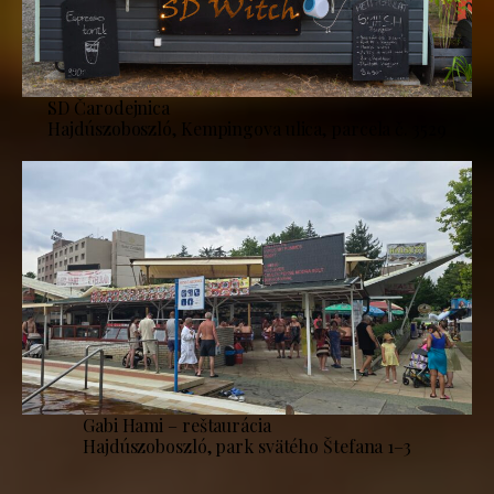
SD Čarodejnica
Hajdúszoboszló, Kempingova ulica, parcela č. 3529
Gabi Hami – reštaurácia
Hajdúszoboszló, park svätého Štefana 1–3