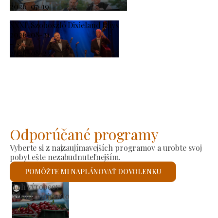
2026-07-19
XXXI. Szoboszló Dixieland Days
2026-08-21
-
2026-08-23
Odporúčané programy
Vyberte si z najzaujímavejších programov a urobte svoj
pobyt ešte nezabudnuteľnejším.
POMÔŽTE MI NAPLÁNOVAŤ DOVOLENKU
Rímskokatolícky kostol svätého Lászlóa
Skontrolujem to