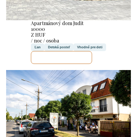
Apartmánový dom Judit
10000
Z HUF
/ noc / osoba
Ľan
Detská posteľ
Vhodné pre deti
SKONTROLUJEM TO