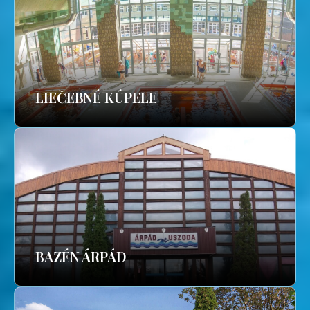
LIEČEBNÉ KÚPELE
BAZÉN ÁRPÁD