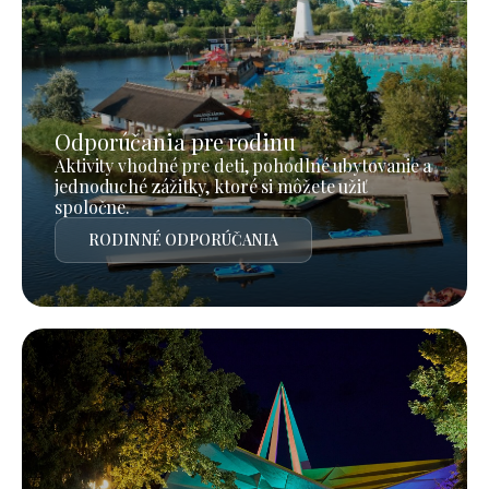
Odporúčania pre rodinu
Aktivity vhodné pre deti, pohodlné ubytovanie a
jednoduché zážitky, ktoré si môžete užiť
spoločne.
RODINNÉ ODPORÚČANIA