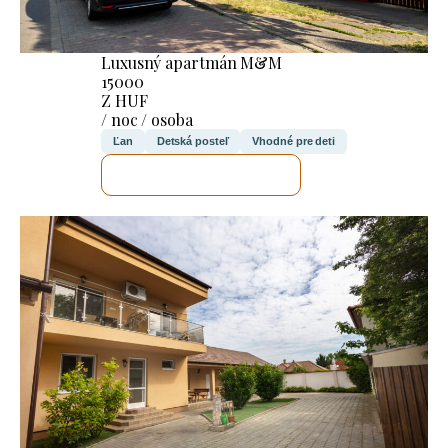
Luxusný apartmán M&M
15000
Z HUF
/ noc / osoba
Ľan
Detská posteľ
Vhodné pre deti
SKONTROLUJEM TO