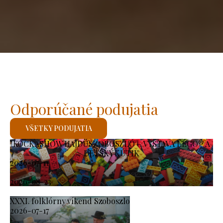
Odporúčané podujatia
VŠETKY PODUJATIA
KOCKASHOW HAJDÚSZOBOSZLÓ – VÝSTAVA LEGO® A
DETSKÝ KÚTIK
2026-07-11
-
2026-08-23
XXXI. folklórny víkend Szoboszlo
2026-07-17
-