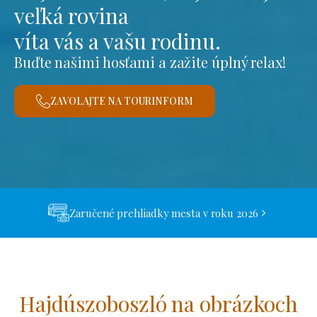
veľká rovina
víta vás a vašu rodinu.
Buďte našimi hosťami a zažite úplný relax!
ZAVOLAJTE NA TOURINFORM
Zaručené prehliadky mesta v roku 2026
Hajdúszoboszló na obrázkoch