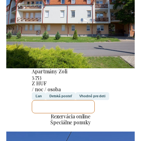
Apartmány Zoli
3.753
Z HUF
/ noc / osoba
Ľan
Detská posteľ
Vhodné pre deti
SKONTROLUJEM TO
Rezervácia online
Špeciálne ponuky