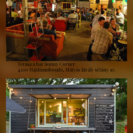
Terasa a bar Sunny Corner
4200 Hajdúszoboszló, Mátyás király sétány 10.