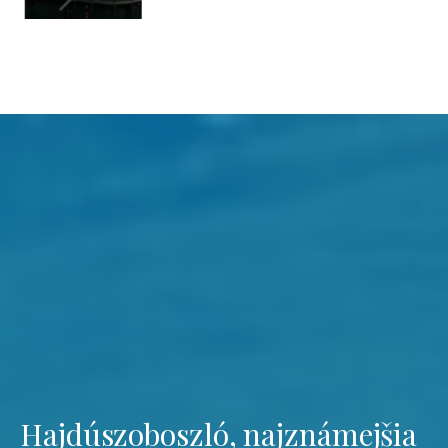
Hajdúszoboszló, najznámejšia