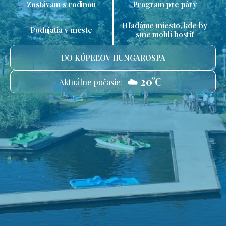
Zostávam s rodinou
Program pre páry
Hľadáme miesto, kde by
Podujatia v meste
sme mohli hostiť
DO KÚPEĽOV HUNGAROSPA
☁️ 20°C
Aktuálne počasie: