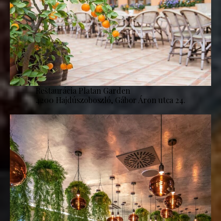
Reštaurácia Platan Garden
4200 Hajdúszoboszló, Gábor Áron utca 24.