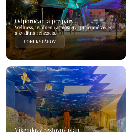
Odporúčania pre páry
Wellness, uvoľnená atmosféra, príjemné večere
a kvalitná relaxácia.
PONUKY PÁROV
Víkendový cestovný plán