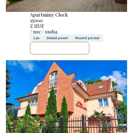
Apartmány Clock
15000
Z HUF
/ noc / osoba
Ľan
Detská posteľ
Vhodné pre deti
SKONTROLUJEM TO