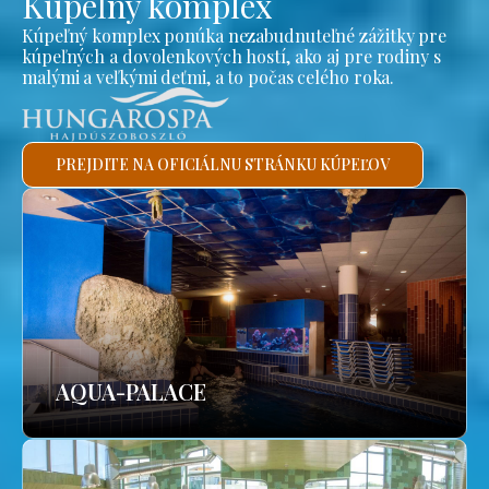
Kúpeľný komplex
Kúpeľný komplex ponúka nezabudnuteľné zážitky pre
kúpeľných a dovolenkových hostí, ako aj pre rodiny s
malými a veľkými deťmi, a to počas celého roka.
PREJDITE NA OFICIÁLNU STRÁNKU KÚPEĽOV
AQUA-PALACE