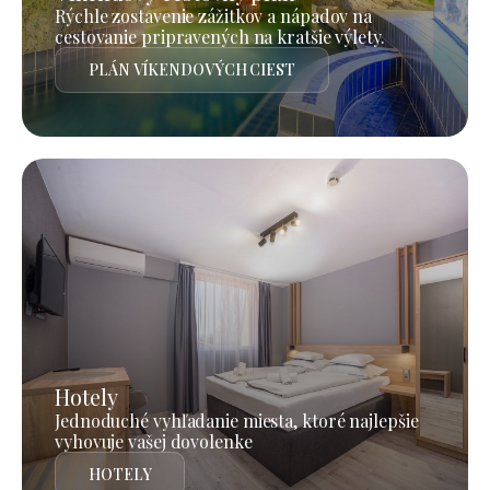
Rýchle zostavenie zážitkov a nápadov na
cestovanie pripravených na kratšie výlety.
PLÁN VÍKENDOVÝCH CIEST
Hotely
Jednoduché vyhľadanie miesta, ktoré najlepšie
vyhovuje vašej dovolenke
HOTELY