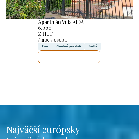
Apartmán Villa AIDA
6.000
Z HUF
/ noc / osoba
Ľan
Vhodné pre deti
Jedlá
SKONTROLUJEM TO
Najväčší európsky