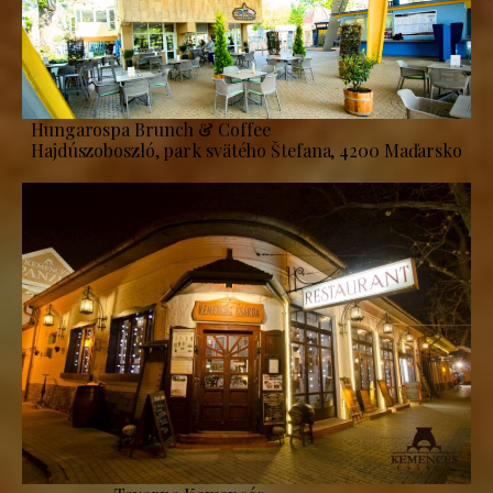
Hungarospa Brunch & Coffee
Hajdúszoboszló, park svätého Štefana, 4200 Maďarsko