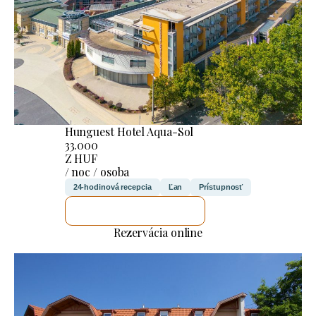
Hunguest Hotel Aqua-Sol
33.000
Z HUF
/ noc / osoba
24-hodinová recepcia
Ľan
Prístupnosť
SKONTROLUJEM TO
Rezervácia online