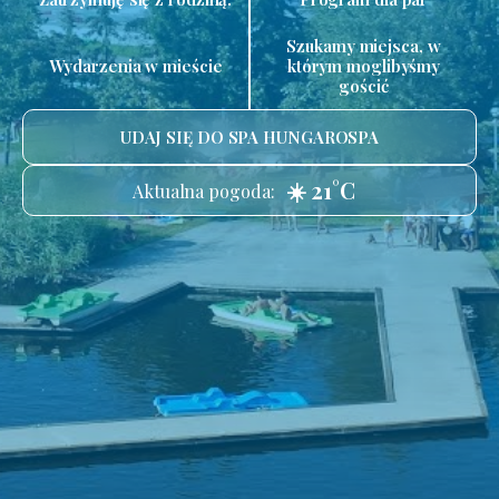
Szukamy miejsca, w
Wydarzenia w mieście
którym moglibyśmy
gościć
UDAJ SIĘ DO SPA HUNGAROSPA
☀️ 21°C
Aktualna pogoda: