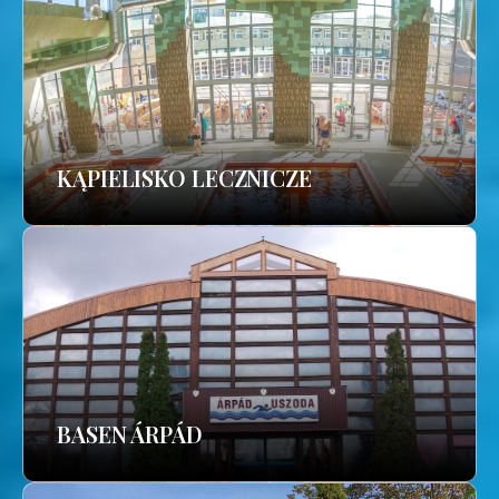
KĄPIELISKO LECZNICZE
BASEN ÁRPÁD