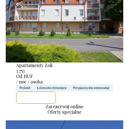
Apartamenty Zoli
3.753
Od HUF
/ noc / osoba
Pościel
Łóżeczko dziecięce
Przyjazny dla niemowląt
SPRAWDZĘ
Zarezerwuj online
Oferty specjalne