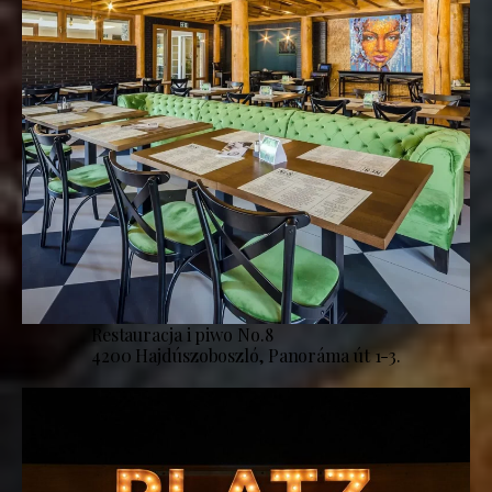
Restauracja i piwo No.8
4200 Hajdúszoboszló, Panoráma út 1-3.