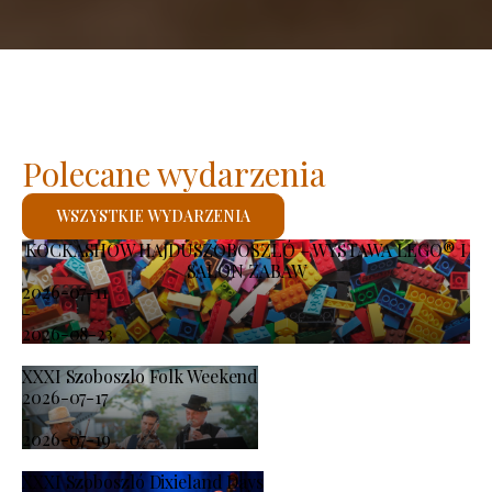
Polecane wydarzenia
WSZYSTKIE WYDARZENIA
KOCKASHOW HAJDÚSZOBOSZLÓ – WYSTAWA LEGO® I
SALON ZABAW
2026-07-11
-
2026-08-23
XXXI Szoboszlo Folk Weekend
2026-07-17
-
2026-07-19
XXXI Szoboszló Dixieland Days