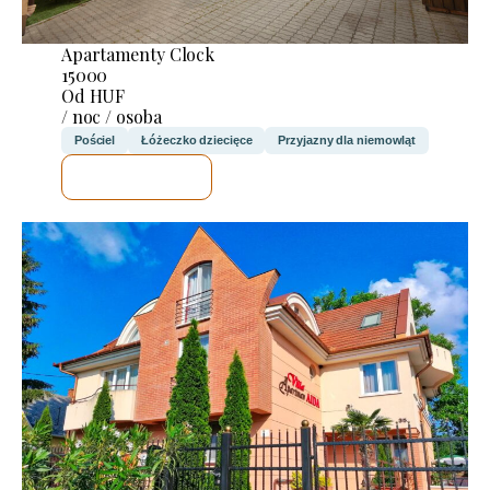
Apartamenty Clock
15000
Od HUF
/ noc / osoba
Pościel
Łóżeczko dziecięce
Przyjazny dla niemowląt
SPRAWDZĘ