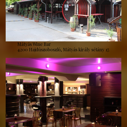
Mátyás Wine Bar
4200 Hajdúszoboszló, Mátyás király sétány 17.