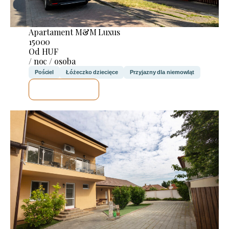
Apartament M&M Luxus
15000
Od HUF
/ noc / osoba
Pościel
Łóżeczko dziecięce
Przyjazny dla niemowląt
SPRAWDZĘ