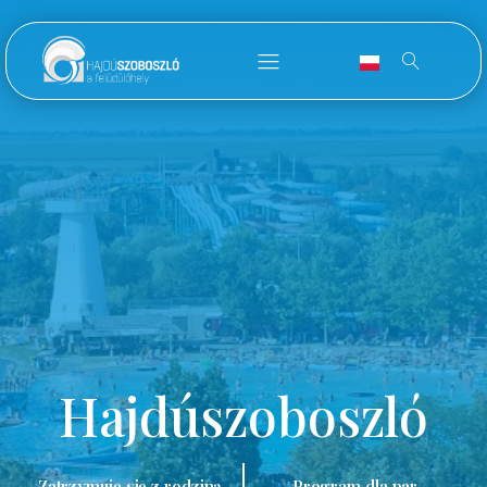
Hajdúszoboszló
Zatrzymuję się z rodziną.
Program dla par