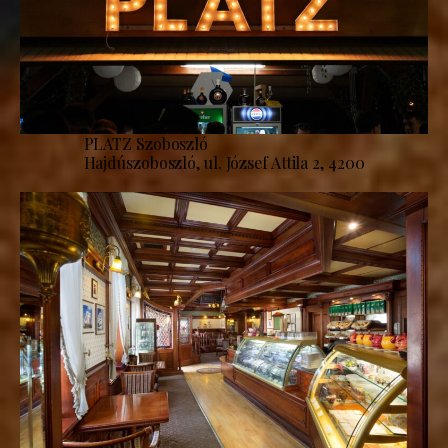
PLATZ Szoboszló
Hajdúszoboszló, ul. József Attila 2, 4200