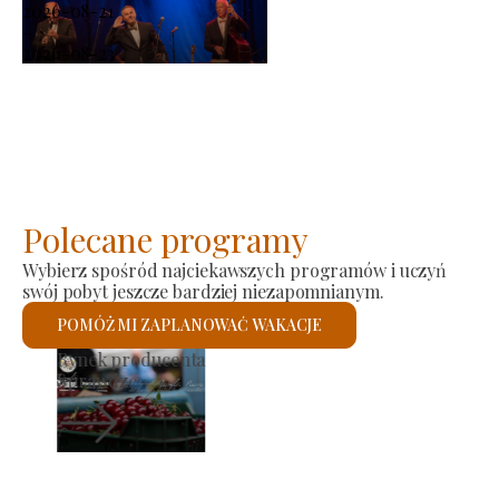
2026-08-21
-
2026-08-23
Polecane programy
Wybierz spośród najciekawszych programów i uczyń
swój pobyt jeszcze bardziej niezapomnianym.
POMÓŻ MI ZAPLANOWAĆ WAKACJE
ynek producenta
Koś
Sprawdzę
Spr