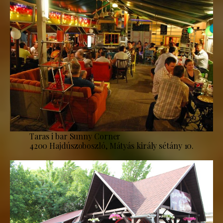
Taras i bar Sunny Corner
4200 Hajdúszoboszló, Mátyás király sétány 10.