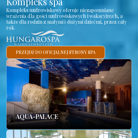
Kompleks spa
Kompleks uzdrowiskowy oferuje niezapomniane
wrażenia dla gości uzdrowiskowych i wakacyjnych, a
także dla rodzin z małymi i dużymi dziećmi, przez cały
rok.
PRZEJDŹ DO OFICJALNEJ STRONY SPA
AQUA-PALACE