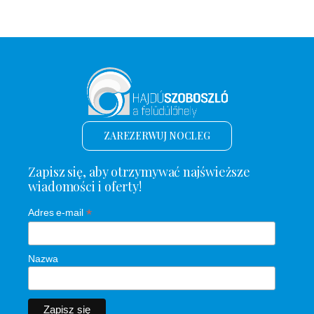
ZAREZERWUJ NOCLEG
Zapisz się, aby otrzymywać najświeższe
wiadomości i oferty!
*
Adres e-mail
Nazwa