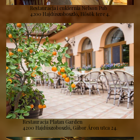
Restauracja i cukiernia Nelson Pub
4200 Hajdúszoboszló, Hősök tere 4.
Restauracja Platan Garden
4200 Hajdúszoboszló, Gábor Áron utca 24.