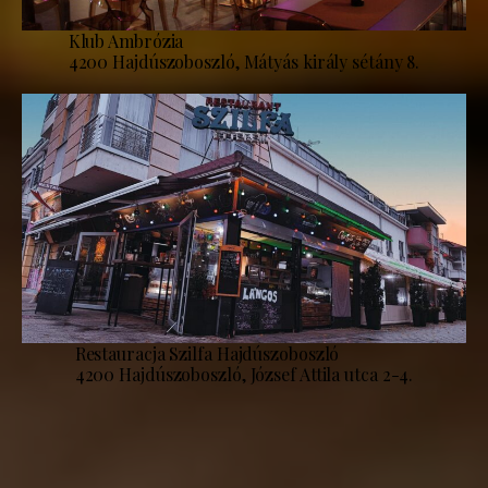
Klub Ambrózia
4200 Hajdúszoboszló, Mátyás király sétány 8.
Restauracja Szilfa Hajdúszoboszló
4200 Hajdúszoboszló, József Attila utca 2-4.