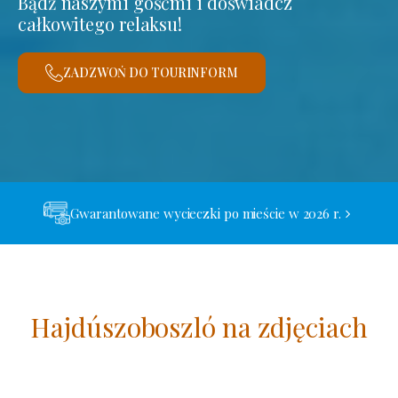
Bądź naszymi gośćmi i doświadcz
całkowitego relaksu!
ZADZWOŃ DO TOURINFORM
Gwarantowane wycieczki po mieście w 2026 r.
Hajdúszoboszló na zdjęciach