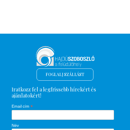
FOGLALJ SZÁLLÁST
Iratkozz fel a legfrissebb hírekért és
ajánlatokért!
*
Email cím
Név