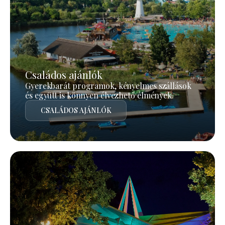
Családos ajánlók
Gyerekbarát programok, kényelmes szállások
és együtt is könnyen élvezhető élmények.
CSALÁDOS AJÁNLÓK