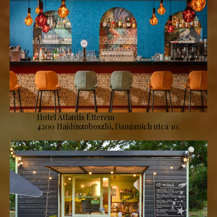
Hotel Atlantis Étterem
4200 Hajdúszoboszló, Damjanich utca 10.