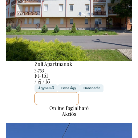
Zoli Apartmanok
3.753
Ft-tól
/ éj / fő
Ágynemű
Baba ágy
Bababarát
MEGNÉZEM
Online foglalható
Akciós