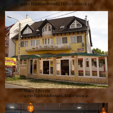
4200 Hajdúszoboszló, Hőforrás utca 22.
Major Étterem
4200 Hajdúszoboszló, Major utca 41.