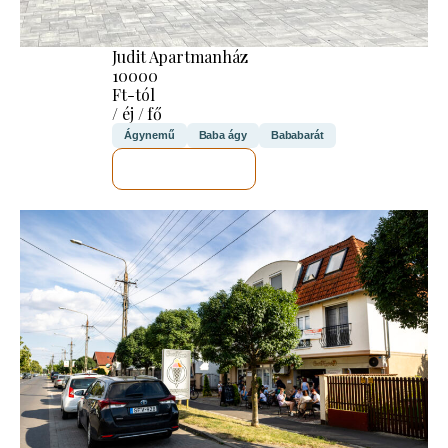
Judit Apartmanház
10000
Ft-tól
/ éj / fő
Ágynemű
Baba ágy
Bababarát
MEGNÉZEM