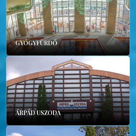
GYÓGYFÜRDŐ
ÁRPÁD USZODA