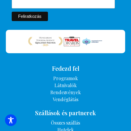
Fedezd fel
Programok
Látnivalók
Rendezvények
Vendéglátás
Szállások és partnerek
Összes szállás
SZÁLLÁSOK KERESÉSE
Hotelek