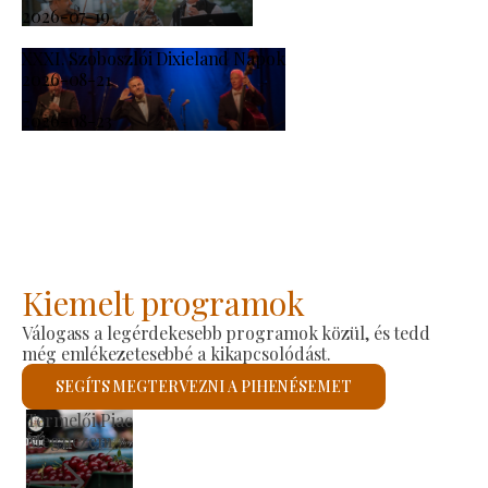
2026-07-19
XXXI. Szoboszlói Dixieland Napok
2026-08-21
-
2026-08-23
Kiemelt programok
Válogass a legérdekesebb programok közül, és tedd
még emlékezetesebbé a kikapcsolódást.
SEGÍTS MEGTERVEZNI A PIHENÉSEMET
Szent László Római Katolikus Templom
Megnézem