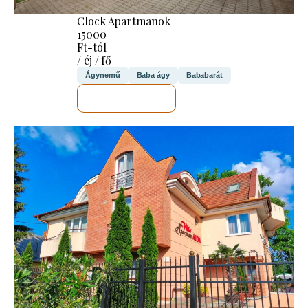
Clock Apartmanok
15000
Ft-tól
/ éj / fő
Ágynemű
Baba ágy
Bababarát
MEGNÉZEM