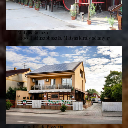
Mátyás Borozó
4200 Hajdúszoboszló, Mátyás király sétány 17.
Clock Cafe Pizzéria