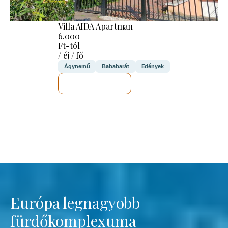
Villa AIDA Apartman
6.000
Ft-tól
/ éj / fő
Ágynemű
Bababarát
Edények
MEGNÉZEM
Európa legnagyobb
fürdőkomplexuma