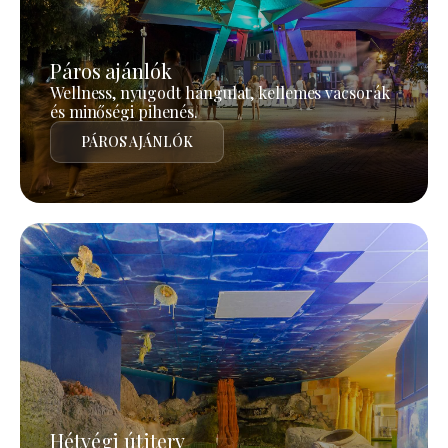
Páros ajánlók
Wellness, nyugodt hangulat, kellemes vacsorák
és minőségi pihenés.
PÁROS AJÁNLÓK
Hétvégi útiterv