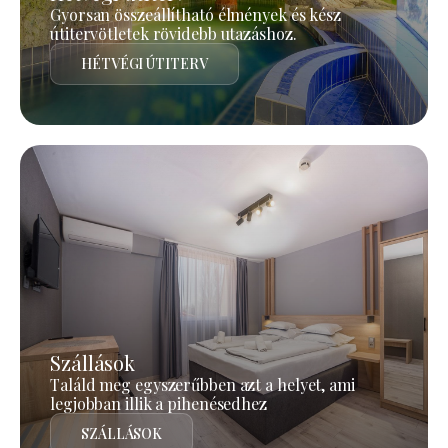
Gyorsan összeállítható élmények és kész
útitervötletek rövidebb utazáshoz.
HÉTVÉGI ÚTITERV
Szállások
Találd meg egyszerűbben azt a helyet, ami
legjobban illik a pihenésedhez
SZÁLLÁSOK