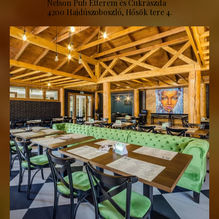
Nelson Pub Étterem és Cukrászda
4200 Hajdúszoboszló, Hősök tere 4.