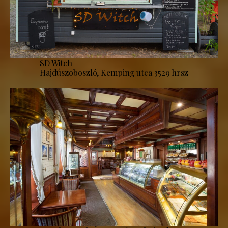
SD Witch
Hajdúszoboszló, Kemping utca 3529 hrsz