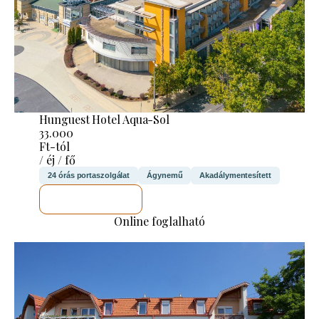
Hunguest Hotel Aqua-Sol
33.000
Ft-tól
/ éj / fő
24 órás portaszolgálat
Ágynemű
Akadálymentesített
MEGNÉZEM
Online foglalható