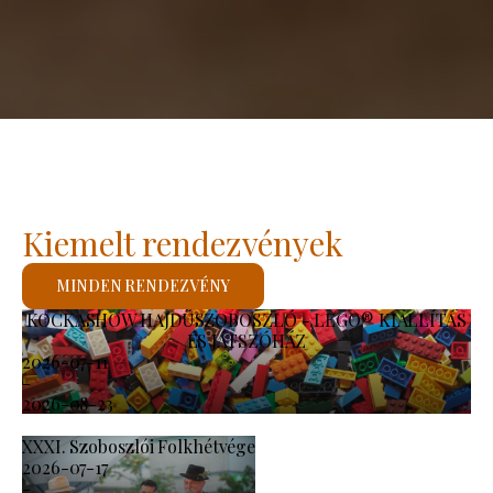
Kiemelt rendezvények
MINDEN RENDEZVÉNY
KOCKASHOW HAJDÚSZOBOSZLÓ - LEGO® KIÁLLÍTÁS
ÉS JÁTSZÓHÁZ
2026-07-11
-
2026-08-23
XXXI. Szoboszlói Folkhétvége
2026-07-17
-