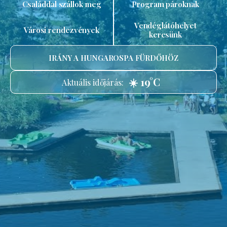
Családdal szállok meg
Program pároknak
Vendéglátóhelyet
Városi rendezvények
keresünk
IRÁNY A HUNGAROSPA FÜRDŐHÖZ
☀️ 19°C
Aktuális időjárás: