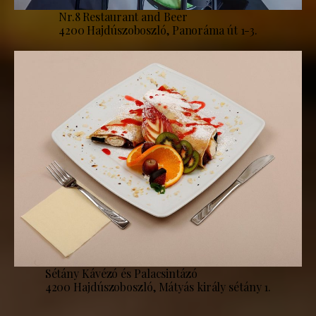
Nr.8 Restaurant and Beer
4200 Hajdúszoboszló, Panoráma út 1-3.
Sétány Kávézó és Palacsintázó
4200 Hajdúszoboszló, Mátyás király sétány 1.