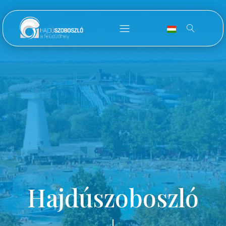
Hajdúszoboszló