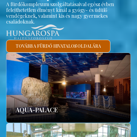
A fürdőkomplexum szolgáltatásaival egész évben
felejthetetlen élményt kínál a gyógy- és üdülő
vendégeknek, valamint kis és nagy gyermekes
családoknak.
TOVÁBB A FÜRDŐ HIVATALOS OLDALÁRA
AQUA-PALACE