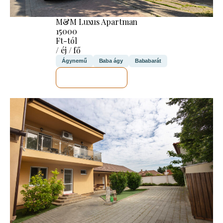
M&M Luxus Apartman
15000
Ft-tól
/ éj / fő
Ágynemű
Baba ágy
Bababarát
MEGNÉZEM