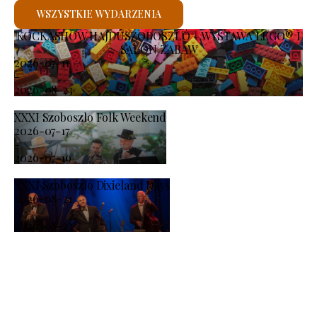
WSZYSTKIE WYDARZENIA
KOCKASHOW HAJDÚSZOBOSZLÓ – WYSTAWA LEGO® I
SALON ZABAW
2026-07-11
-
2026-08-23
XXXI Szoboszlo Folk Weekend
2026-07-17
-
2026-07-19
XXXI Szoboszló Dixieland Days
2026-08-21
-
2026-08-23