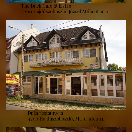
The Duck Café & Bistro
4200 Hajdúszoboszló, József Attila utca 20.
Duża restauracja
4200 Hajdúszoboszló, Major utca 41.