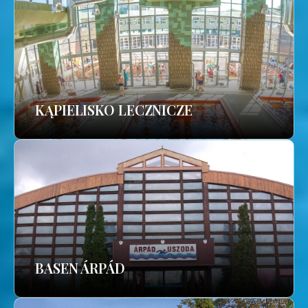
KĄPIELISKO LECZNICZE
BASEN ÁRPÁD