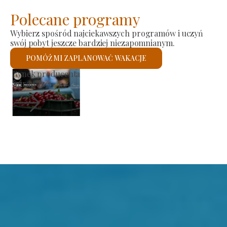
Polecane programy
Wybierz spośród najciekawszych programów i uczyń
swój pobyt jeszcze bardziej niezapomnianym.
POMÓŻ MI ZAPLANOWAĆ WAKACJE
Kościół rzymskokatolicki św.
Sprawdzę