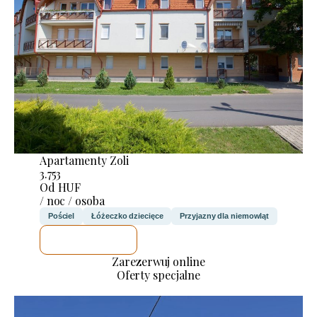
Apartamenty Zoli
3.753
Od HUF
/ noc / osoba
Pościel
Łóżeczko dziecięce
Przyjazny dla niemowląt
SPRAWDZĘ
Zarezerwuj online
Oferty specjalne