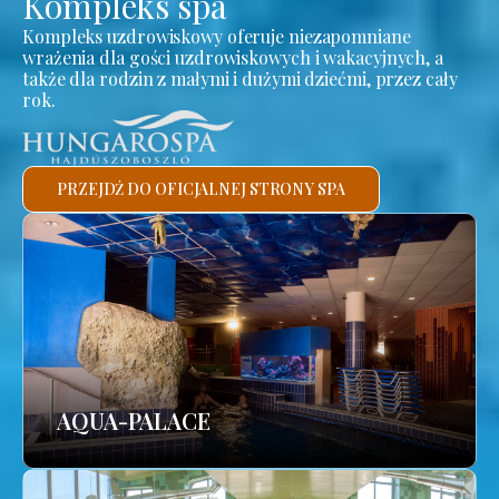
Kompleks spa
Kompleks uzdrowiskowy oferuje niezapomniane
wrażenia dla gości uzdrowiskowych i wakacyjnych, a
także dla rodzin z małymi i dużymi dziećmi, przez cały
rok.
PRZEJDŹ DO OFICJALNEJ STRONY SPA
AQUA-PALACE