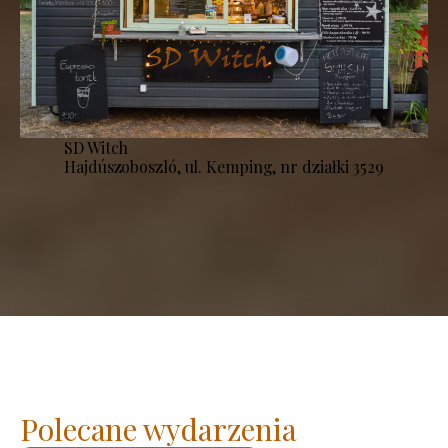
SD Witch
Hajdúszoboszló, ul. Kemping, nr działki 3529
Polecane wydarzenia