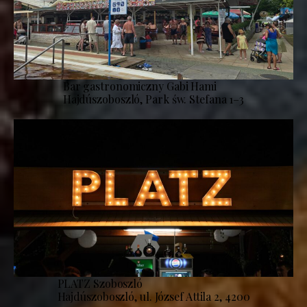
Bar gastronomiczny Gabi Hami
Hajdúszoboszló, Park św. Stefana 1–3
PLATZ Szoboszló
Hajdúszoboszló, ul. József Attila 2, 4200