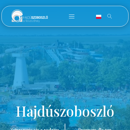
Hajdúszoboszló
Zatrzymuję się z rodziną.
Program dla par