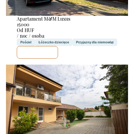
Apartament M&M Luxus
15000
Od HUF
/ noc / osoba
Pościel
Łóżeczko dziecięce
Przyjazny dla niemowląt
SPRAWDZĘ