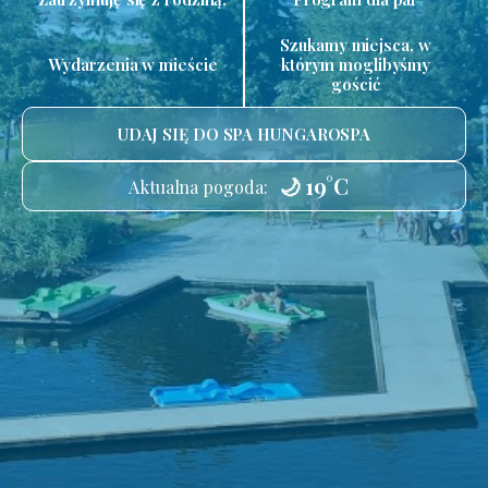
Szukamy miejsca, w
Wydarzenia w mieście
którym moglibyśmy
gościć
UDAJ SIĘ DO SPA HUNGAROSPA
🌙 19°C
Aktualna pogoda: