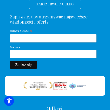
ZAREZERWUJ NOCLEG
Zapisz się, aby otrzymywać najświeższe
wiadomości i oferty!
*
Adres e-mail
Nazwa
WYSZUKIWANIE ZAKWATEROWANIA
Odkryj.