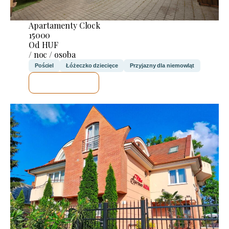
Apartamenty Clock
15000
Od HUF
/ noc / osoba
Pościel
Łóżeczko dziecięce
Przyjazny dla niemowląt
SPRAWDZĘ