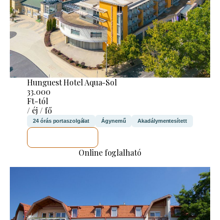
Hunguest Hotel Aqua-Sol
33.000
Ft-tól
/ éj / fő
24 órás portaszolgálat
Ágynemű
Akadálymentesített
MEGNÉZEM
Online foglalható