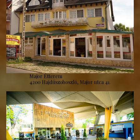
Major Étterem
4200 Hajdúszoboszló, Major utca 41.