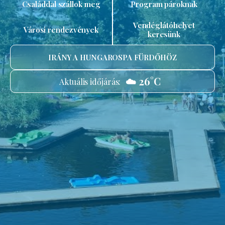
Családdal szállok meg
Program pároknak
Vendéglátóhelyet
Városi rendezvények
keresünk
IRÁNY A HUNGAROSPA FÜRDŐHÖZ
☁️ 26°C
Aktuális időjárás: