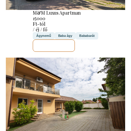
M&M Luxus Apartman
15000
Ft-tól
/ éj / fő
Ágynemű
Baba ágy
Bababarát
MEGNÉZEM