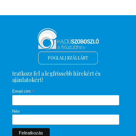
FOGLALJ SZÁLLÁST
Iratkozz fel a legfrissebb hírekért és
ajánlatokért!
*
Email cím
Név