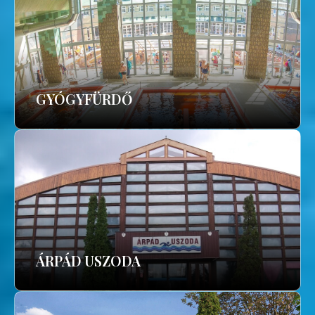
GYÓGYFÜRDŐ
ÁRPÁD USZODA