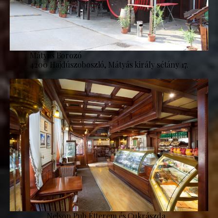
Mátyás Borozó
4200 Hajdúszoboszló, Mátyás király sétány 17.
Nelson Pub Étterem és Cukrászda