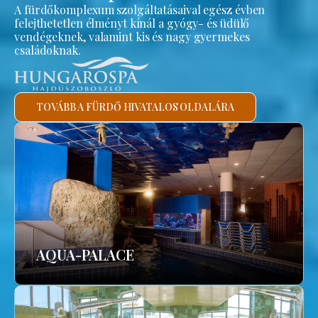
A fürdőkomplexum szolgáltatásaival egész évben
felejthetetlen élményt kínál a gyógy- és üdülő
vendégeknek, valamint kis és nagy gyermekes
családoknak.
TOVÁBB A FÜRDŐ HIVATALOS OLDALÁRA
AQUA-PALACE