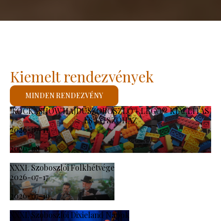
Kiemelt rendezvények
MINDEN RENDEZVÉNY
KOCKASHOW HAJDÚSZOBOSZLÓ - LEGO® KIÁLLÍTÁS
ÉS JÁTSZÓHÁZ
2026-07-11
-
2026-08-23
XXXI. Szoboszlói Folkhétvége
2026-07-17
-
2026-07-19
XXXI. Szoboszlói Dixieland Napok