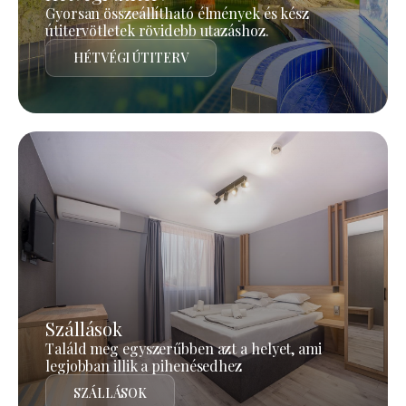
Gyorsan összeállítható élmények és kész
útitervötletek rövidebb utazáshoz.
HÉTVÉGI ÚTITERV
Szállások
Találd meg egyszerűbben azt a helyet, ami
legjobban illik a pihenésedhez
SZÁLLÁSOK