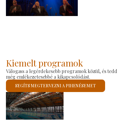
2026-08-21
-
2026-08-23
Kiemelt programok
Válogass a legérdekesebb programok közül, és tedd
még emlékezetesebbé a kikapcsolódást.
SEGÍTS MEGTERVEZNI A PIHENÉSEMET
ermelői Piac
Sze
Megnézem
Me