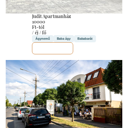
Judit Apartmanház
10000
Ft-tól
/ éj / fő
Ágynemű
Baba ágy
Bababarát
MEGNÉZEM