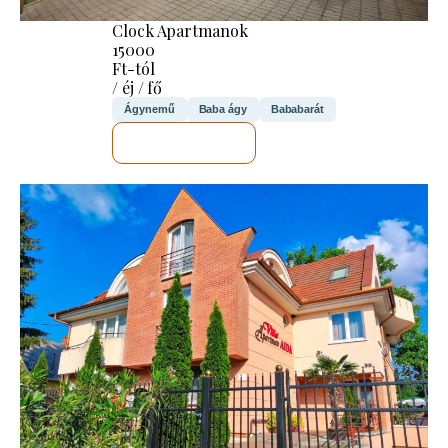
Clock Apartmanok
15000
Ft-tól
/ éj / fő
Ágynemű
Baba ágy
Bababarát
MEGNÉZEM