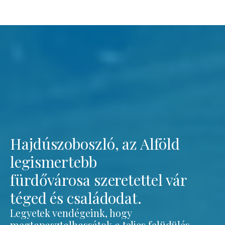
Hajdúszoboszló, az Alföld
legismertebb
fürdővárosa szeretettel vár
téged és családodat.
Legyetek vendégeink, hogy
megtapasztalhassátok a teljes felüdülés