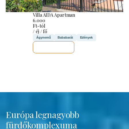
Villa AIDA Apartman
6.000
Ft-tól
/ éj / fő
Ágynemű
Bababarát
Edények
MEGNÉZEM
Európa legnagyobb
fürdőkomplexuma