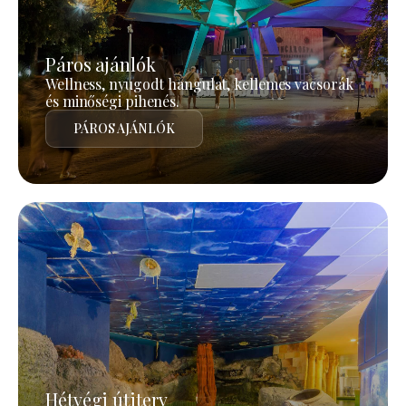
Páros ajánlók
Wellness, nyugodt hangulat, kellemes vacsorák
és minőségi pihenés.
PÁROS AJÁNLÓK
Hétvégi útiterv