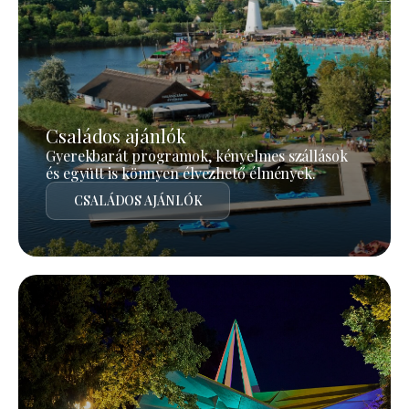
Családos ajánlók
Gyerekbarát programok, kényelmes szállások
és együtt is könnyen élvezhető élmények.
CSALÁDOS AJÁNLÓK