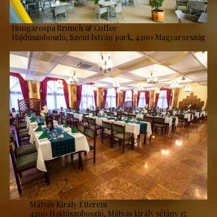
Hungarospa Brunch & Coffee
Hajdúszoboszló, Szent István park, 4200 Magyarország
Mátyás Király Étterem
4200 Hajdúszoboszló, Mátyás király sétány 17.