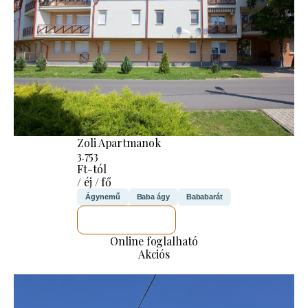
Zoli Apartmanok
3.753
Ft-tól
/ éj / fő
Ágynemű
Baba ágy
Bababarát
MEGNÉZEM
Online foglalható
Akciós