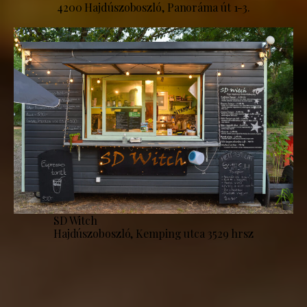
4200 Hajdúszoboszló, Panoráma út 1-3.
SD Witch
Hajdúszoboszló, Kemping utca 3529 hrsz