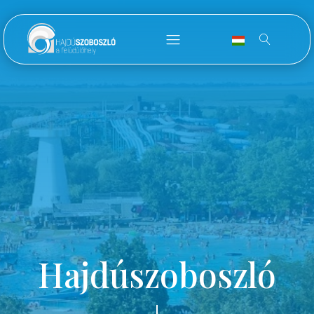
Hajdúszoboszló