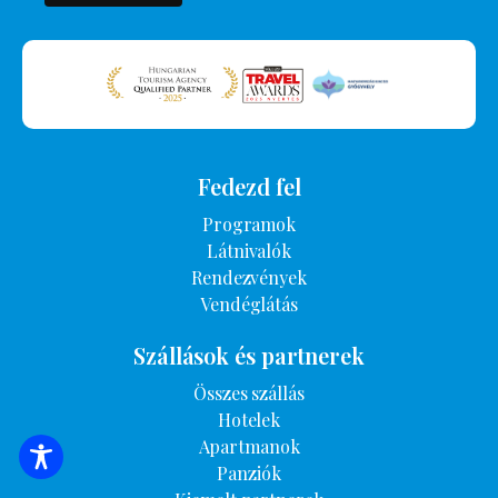
Fedezd fel
Programok
Látnivalók
Rendezvények
Vendéglátás
Szállások és partnerek
Összes szállás
Hotelek
Apartmanok
SZÁLLÁSOK KERESÉSE
Panziók