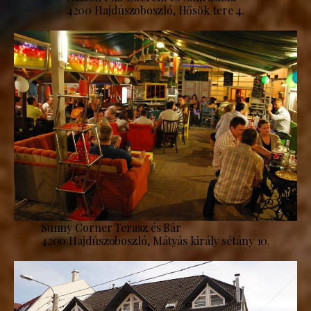
4200 Hajdúszoboszló, Hősök tere 4.
Sunny Corner Terasz és Bár
4200 Hajdúszoboszló, Mátyás király sétány 10.