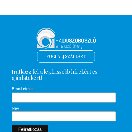
FOGLALJ SZÁLLÁST
Iratkozz fel a legfrissebb hírekért és
ajánlatokért!
*
Email cím
Név