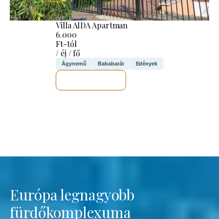
Villa AIDA Apartman
6.000
Ft-tól
/ éj / fő
Ágynemű
Bababarát
Edények
MEGNÉZEM
Európa legnagyobb
fürdőkomplexuma