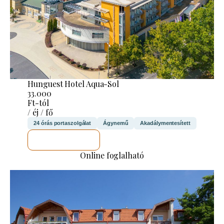
Hunguest Hotel Aqua-Sol
33.000
Ft-tól
/ éj / fő
24 órás portaszolgálat
Ágynemű
Akadálymentesített
MEGNÉZEM
Online foglalható