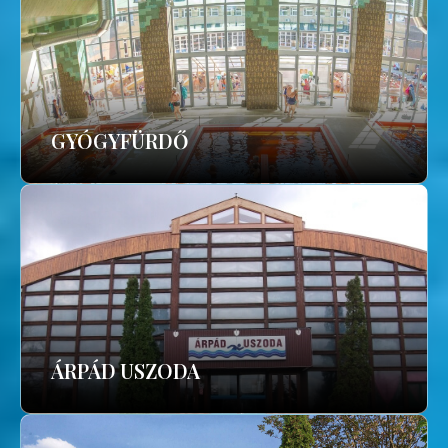
GYÓGYFÜRDŐ
ÁRPÁD USZODA