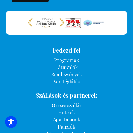
Fedezd fel
Programok
Látnivalók
Rendezvények
Vendéglátás
Szállások és partnerek
Összes szállás
Hotelek
Apartmanok
SZÁLLÁSOK KERESÉSE
Panziók