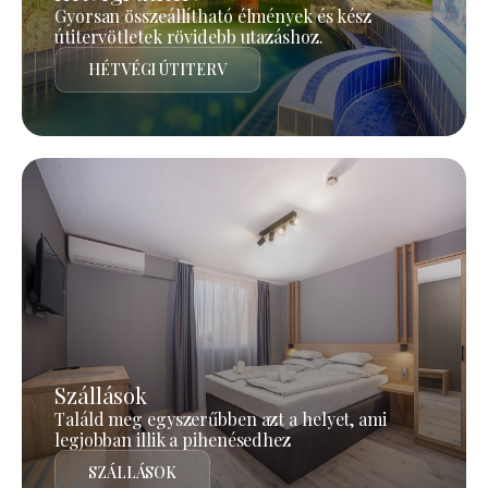
Gyorsan összeállítható élmények és kész
útitervötletek rövidebb utazáshoz.
HÉTVÉGI ÚTITERV
Szállások
Találd meg egyszerűbben azt a helyet, ami
legjobban illik a pihenésedhez
SZÁLLÁSOK