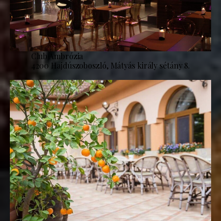
Club Ambrózia
4200 Hajdúszoboszló, Mátyás király sétány 8.