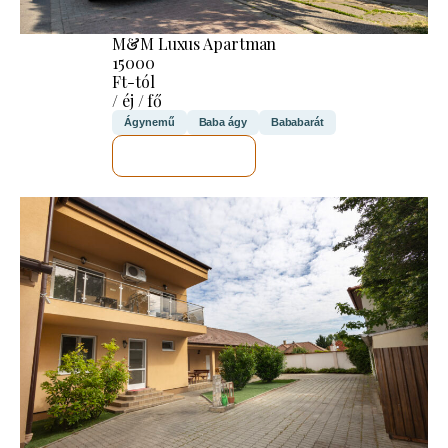
M&M Luxus Apartman
15000
Ft-tól
/ éj / fő
Ágynemű
Baba ágy
Bababarát
MEGNÉZEM