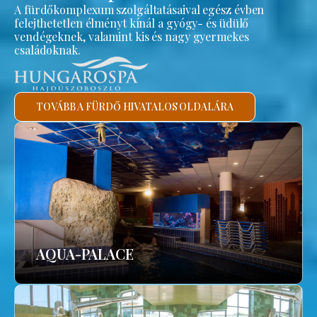
A fürdőkomplexum szolgáltatásaival egész évben
felejthetetlen élményt kínál a gyógy- és üdülő
vendégeknek, valamint kis és nagy gyermekes
családoknak.
TOVÁBB A FÜRDŐ HIVATALOS OLDALÁRA
AQUA-PALACE