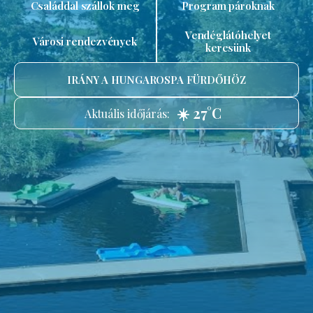
Családdal szállok meg
Program pároknak
Vendéglátóhelyet
Városi rendezvények
keresünk
IRÁNY A HUNGAROSPA FÜRDŐHÖZ
☀️ 27°C
Aktuális időjárás: