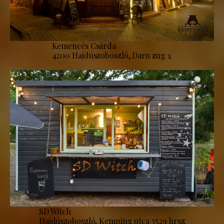
Kemencés Csárda
4200 Hajdúszoboszló, Daru zug 1.
SD Witch
Hajdúszoboszló, Kemping utca 3529 hrsz