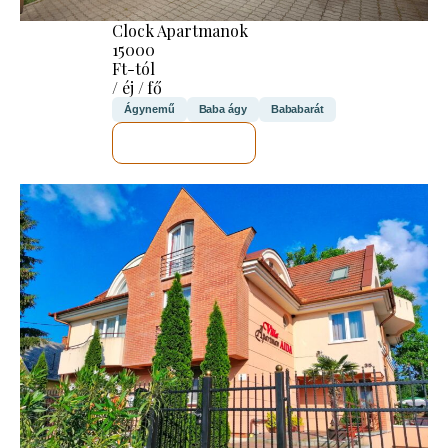
Clock Apartmanok
15000
Ft-tól
/ éj / fő
Ágynemű
Baba ágy
Bababarát
MEGNÉZEM