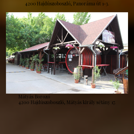
4200 Hajdúszoboszló, Panoráma út 1-3.
Mátyás Borozó
4200 Hajdúszoboszló, Mátyás király sétány 17.