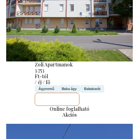
Zoli Apartmanok
3.753
Ft-tól
/ éj / fő
Ágynemű
Baba ágy
Bababarát
MEGNÉZEM
Online foglalható
Akciós