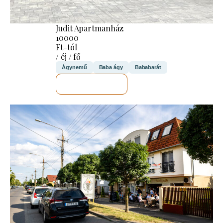
Judit Apartmanház
10000
Ft-tól
/ éj / fő
Ágynemű
Baba ágy
Bababarát
MEGNÉZEM