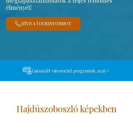
megtapasztalhassátok a teljes felüdülés
élményét!
HÍVD A TOURINFORMOT
Garantált városnéző programok 2026
Hajdúszoboszló képekben