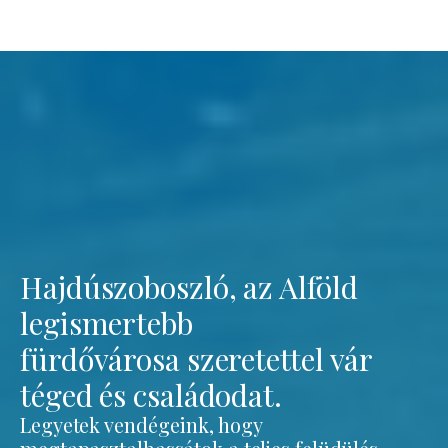
Hajdúszoboszló, az Alföld
legismertebb
fürdővárosa szeretettel vár
téged és családodat.
Legyetek vendégeink, hogy