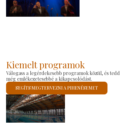
2026-08-21
-
2026-08-23
Kiemelt programok
Válogass a legérdekesebb programok közül, és tedd
még emlékezetesebbé a kikapcsolódást.
SEGÍTS MEGTERVEZNI A PIHENÉSEMET
Termelői Piac
Megnézem