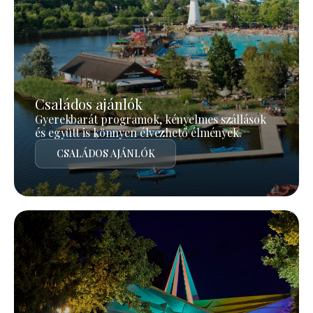
Családos ajánlók
Gyerekbarát programok, kényelmes szállások
és együtt is könnyen élvezhető élmények.
CSALÁDOS AJÁNLÓK