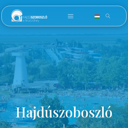
Hajdúszoboszló