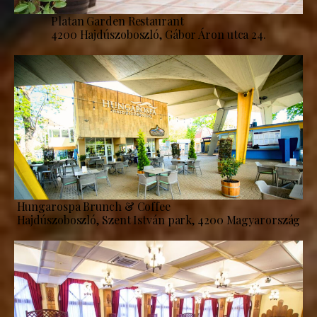
Platan Garden Restaurant
4200 Hajdúszoboszló, Gábor Áron utca 24.
Hungarospa Brunch & Coffee
Hajdúszoboszló, Szent István park, 4200 Magyarország