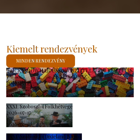
Kiemelt rendezvények
MINDEN RENDEZVÉNY
KOCKASHOW HAJDÚSZOBOSZLÓ - LEGO® KIÁLLÍTÁS
ÉS JÁTSZÓHÁZ
2026-07-11
-
2026-08-23
XXXI. Szoboszlói Folkhétvége
2026-07-17
-
2026-07-19
XXXI. Szoboszlói Dixieland Napok