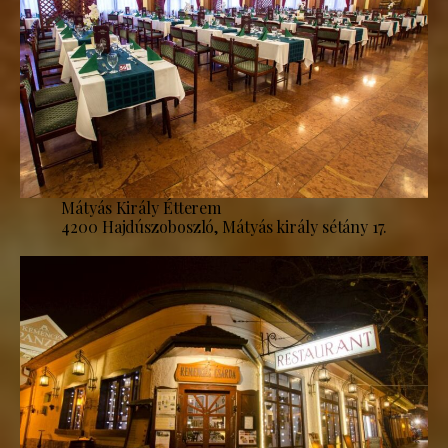
Mátyás Király Étterem
4200 Hajdúszoboszló, Mátyás király sétány 17.