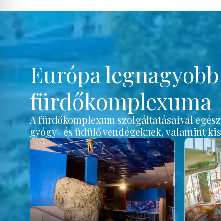
Európa legnagyob
fürdőkomplexuma
A fürdőkomplexum szolgáltatásaival egész é
gyógy- és üdülő vendégeknek, valamint ki