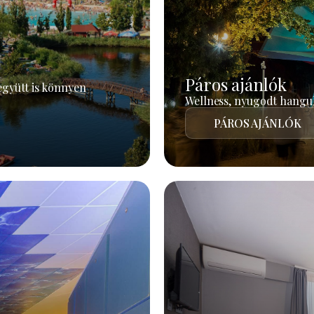
Páros ajánlók
együtt is könnyen
Wellness, nyugodt hangul
PÁROS AJÁNLÓK