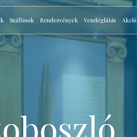
ók
Szállások
Rendezvények
Vendéglátás
Akció
oboszló