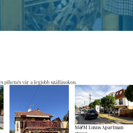
 pihenés vár a legjobb szállásokon.
M&M Luxus Apartman
15000