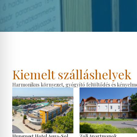
Kiemelt szálláshelyek
Harmonikus környezet, gyógyító feltöltődés és kényelmes
Hunguest Hotel Aqua-Sol
Zoli Apartmanok