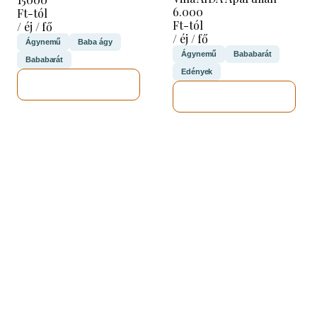
6.000
Ft-tól
Ft-tól
/ éj / fő
/ éj / fő
Ágynemű
Baba ágy
Ágynemű
Bababarát
Bababarát
Edények
MEGNÉZEM
MEGNÉZEM