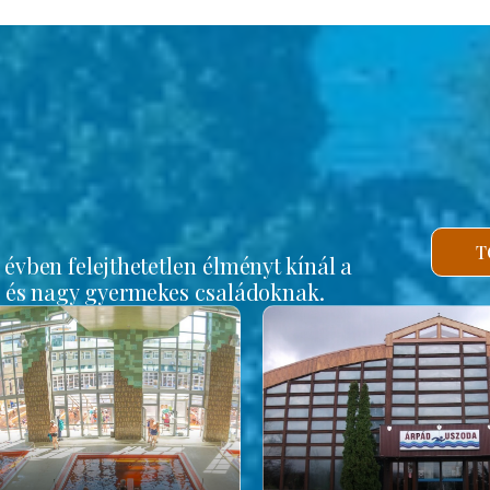
b
T
vben felejthetetlen élményt kínál a
s és nagy gyermekes családoknak.