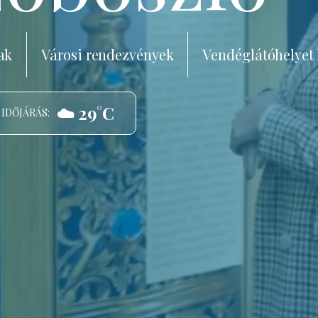
ak
Városi rendezvények
Vendéglátóhelyet
☁️ 29°C
 IDŐJÁRÁS: