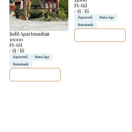
Ft-tól
/ éj / fő
Ágynemű
Baba ágy
Bababarát
Judit Apartmanház
MEGNÉZEM
10000
Ft-tól
/ éj / fő
Ágynemű
Baba ágy
Bababarát
MEGNÉZEM