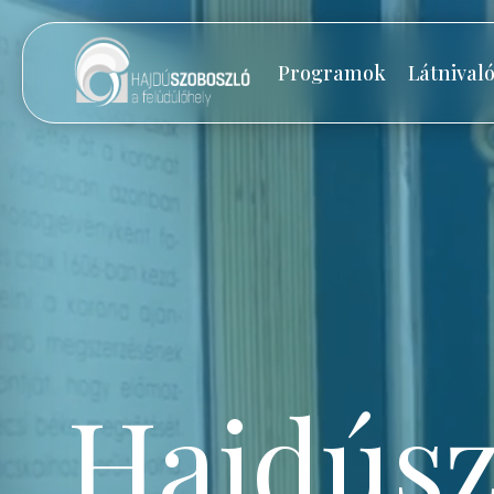
Programok
Látnival
Hajdúsz