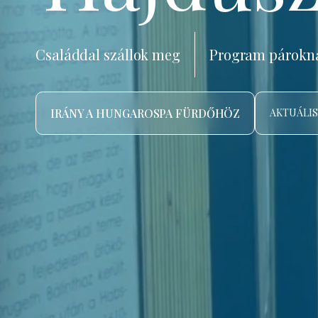
Családdal szállok meg
Program párokn
IRÁNY A HUNGAROSPA FÜRDŐHÖZ
AKTUÁLIS