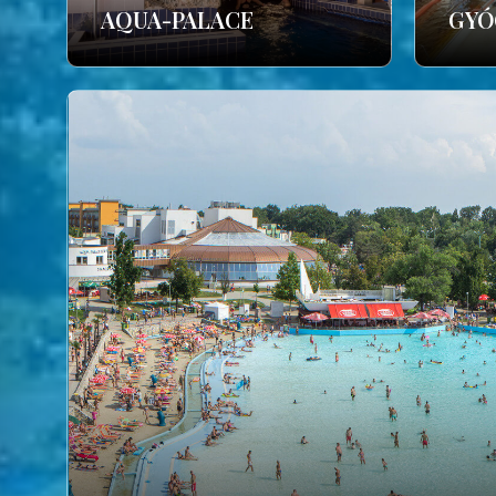
AQUA-PALACE
GYÓ