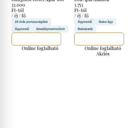
33.000
3.753
Ft-tól
Ft-tól
/ éj / fő
/ éj / fő
24 órás portaszolgálat
Ágynemű
Baba ágy
Ágynemű
Akadálymentesített
Bababarát
MEGNÉZEM
MEGNÉZEM
Online foglalható
Online foglalható
Akciós