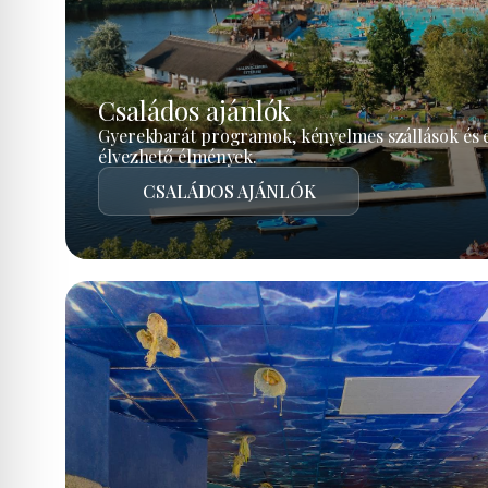
Családos ajánlók
Gyerekbarát programok, kényelmes szállások és 
élvezhető élmények.
CSALÁDOS AJÁNLÓK