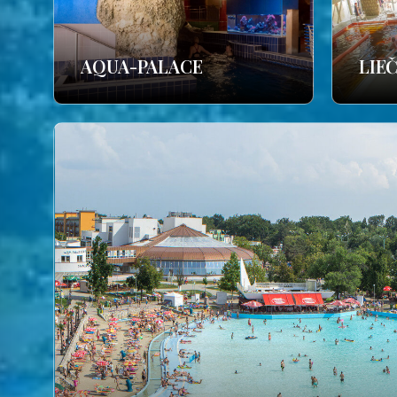
AQUA-PALACE
LIE