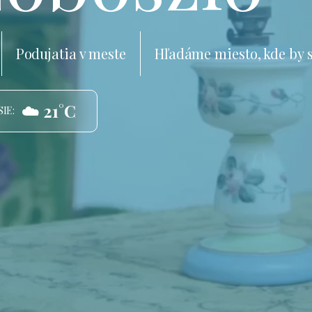
Podujatia v meste
Hľadáme miesto, kde by 
☁️ 21°C
IE: