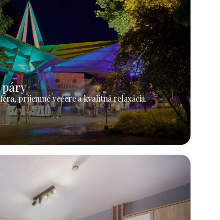
 páry
éra, príjemné večere a kvalitná relaxácia.