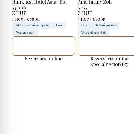
Hunguest Hotel Aqua-Sol
Apartmány Zoli
33.000
3.753
Z HUF
Z HUF
/ noc / osoba
/ noc / osoba
24-hodinová recepcia
Ľan
Ľan
Detská posteľ
Prístupnosť
Vhodné pre deti
SKONTROLUJEM
SKONTROLUJEM
TO
TO
Rezervácia online
Rezervácia online
Špeciálne ponuky