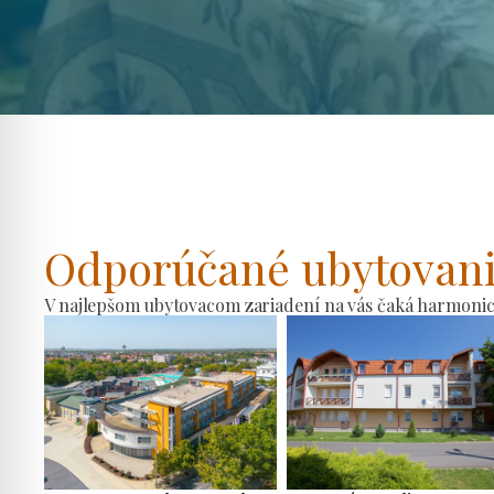
Odporúčané ubytovan
V najlepšom ubytovacom zariadení na vás čaká harmonické