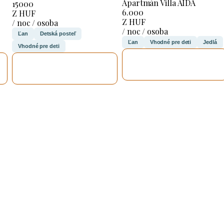
Apartmán Villa AIDA
15000
6.000
Z HUF
Z HUF
/ noc / osoba
/ noc / osoba
Ľan
Detská posteľ
Ľan
Vhodné pre deti
Jedlá
Vhodné pre deti
SKONTROLUJEM
SKONTROLUJEM
TO
TO