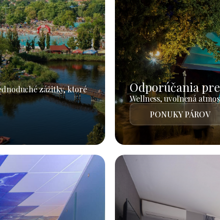
Odporúčania pre
jednoduché zážitky, ktoré
Wellness, uvoľnená atmosf
PONUKY PÁROV