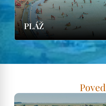
PLÁŽ
Poved