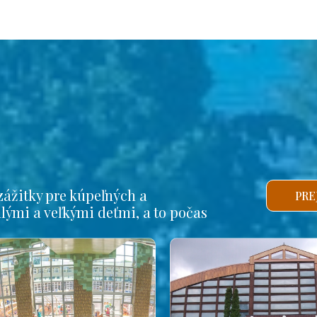
ážitky pre kúpeľných a
PRE
alými a veľkými deťmi, a to počas