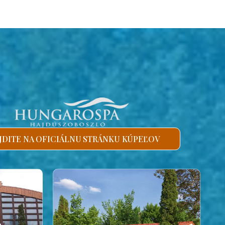
JDITE NA OFICIÁLNU STRÁNKU KÚPEĽOV