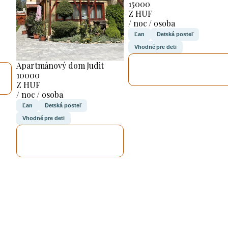
15000
Z HUF
/ noc / osoba
Ľan
Detská posteľ
Vhodné pre deti
SKONTROLUJEM
Apartmánový dom Judit
TO
10000
Z HUF
/ noc / osoba
Ľan
Detská posteľ
Vhodné pre deti
SKONTROLUJEM
TO