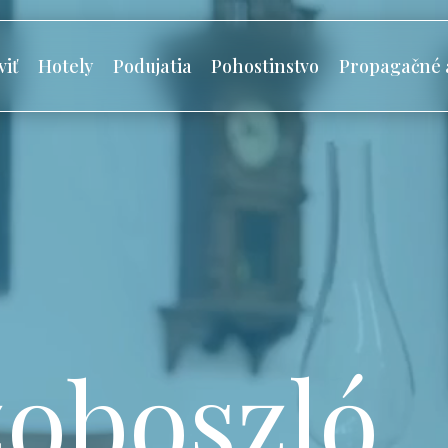
viť
Hotely
Podujatia
Pohostinstvo
Propagačné 
oboszló