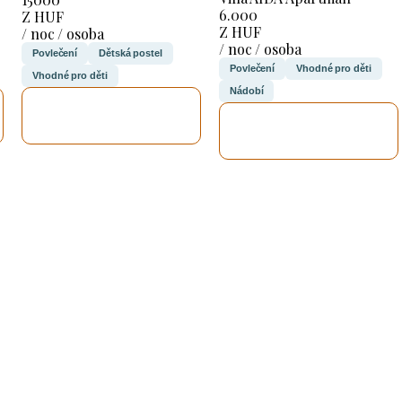
6.000
Z HUF
Z HUF
/ noc / osoba
/ noc / osoba
Povlečení
Dětská postel
Povlečení
Vhodné pro děti
Vhodné pro děti
Nádobí
ZKONTROLUJI
ZKONTROLUJI
TO
TO