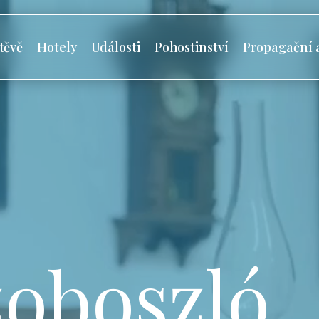
těvě
Hotely
Události
Pohostinství
Propagační 
oboszló