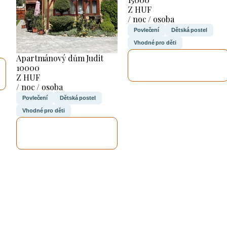
Z HUF
/ noc / osoba
Povlečení
Dětská postel
Vhodné pro děti
Apartmánový dům Judit
ZKONTROLUJI
10000
TO
Z HUF
/ noc / osoba
Povlečení
Dětská postel
Vhodné pro děti
ZKONTROLUJI
TO