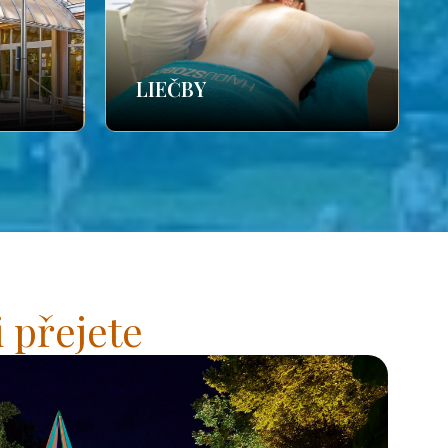
LIEČBY
 přejete