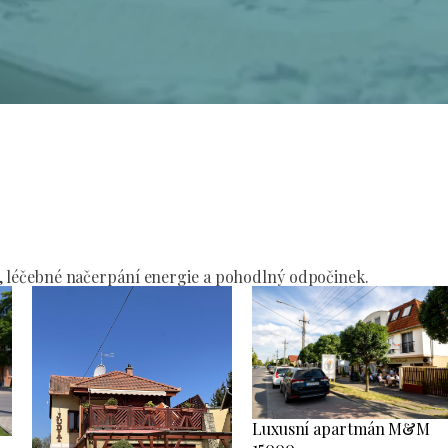
í
, léčebné načerpání energie a pohodlný odpočinek.
Luxusní apartmán M&M
15000