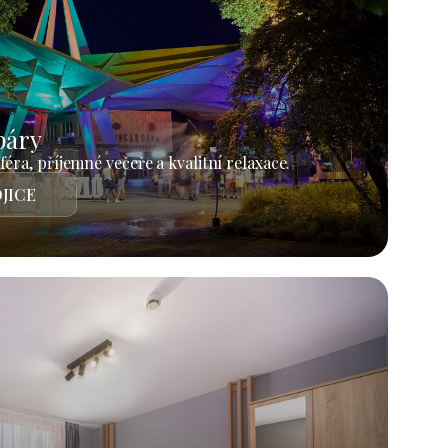
páry
éra, příjemné večeře a kvalitní relaxace.
JICE