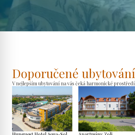
Doporučené ubytován
V nejlepším ubytování na vás čeká harmonické prostředí
Hunguest Hotel Aqua-Sol
Apartmány Zoli