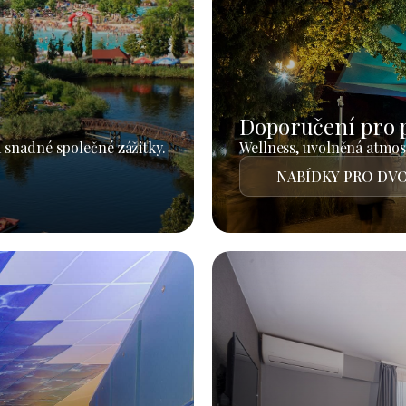
Doporučení pro 
 snadné společné zážitky.
Wellness, uvolněná atmosf
NABÍDKY PRO DVO