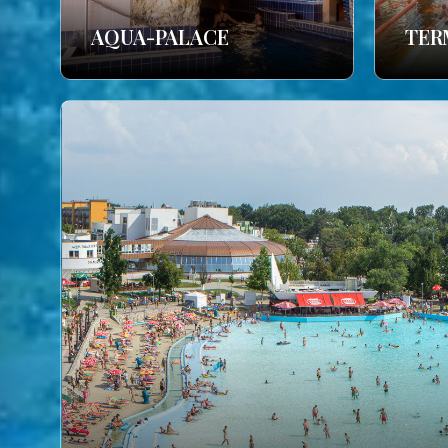
AQUA-PALACE
TER