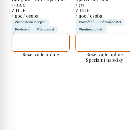
33.000
3.753
Z HUF
Z HUF
/ noc / osoba
/ noc / osoba
24hodinová recepce
Povlečení
Dětská postel
Povlečení
Přístupnost
Vhodné pro děti
ZKONTROLUJI
ZKONTROLUJI
TO
TO
Rezervujte online
Rezervujte online
Speciální nabídky