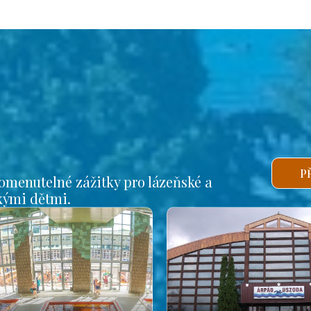
P
omenutelné zážitky pro lázeňské a
lkými dětmi.