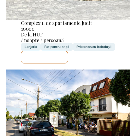
Complexul de apartamente Judit
10000
De la HUF
/ noapte / persoană
Lenjerie
Pat pentru copii
Prietenos cu bebelușii
VOI VERIFICA