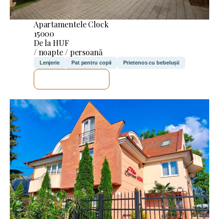
Apartamentele Clock
15000
De la HUF
/ noapte / persoană
Lenjerie
Pat pentru copii
Prietenos cu bebelușii
VOI VERIFICA