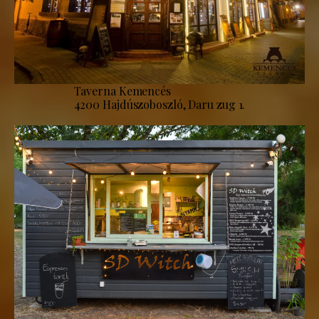
Taverna Kemencés
4200 Hajdúszoboszló, Daru zug 1.