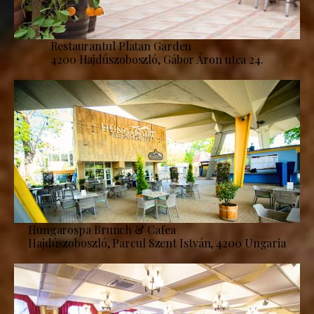
Restaurantul Platan Garden
4200 Hajdúszoboszló, Gábor Áron utca 24.
Hungarospa Brunch & Cafea
Hajdúszoboszló, Parcul Szent István, 4200 Ungaria