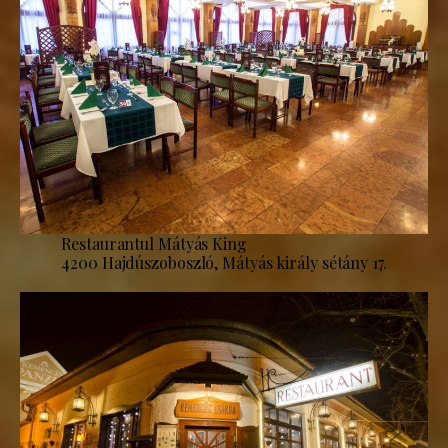
Restaurantul Mátyás King
4200 Hajdúszoboszló, Mátyás király sétány 17.