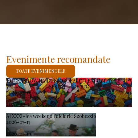
Evenimente recomandate
TOATE EVENIMENTELE
KOCKASHOW HAJDÚSZOBOSZLÓ – EXPOZIȚIE LEGO®
ȘI SPAȚIU DE JOC
2026-07-11
-
2026-08-23
Al XXXI-lea weekend folcloric Szoboszlo
2026-07-17
-
2026-07-19