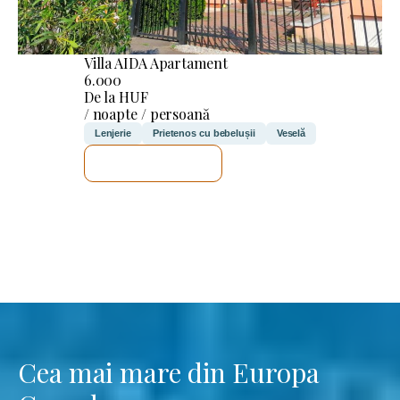
Villa AIDA Apartament
6.000
De la HUF
/ noapte / persoană
Lenjerie
Prietenos cu bebelușii
Veselă
VOI VERIFICA
Cea mai mare din Europa