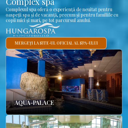
Complex spa
Complexul spa oferă o experiență de neuitat pentru
oaspeții spa și de vacanță, precum și pentru familiile cu
copii mici și mari, pe tot parcursul anului.
MERGEȚI LA SITE-UL OFICIAL AL SPA-ULUI
AQUA-PALACE