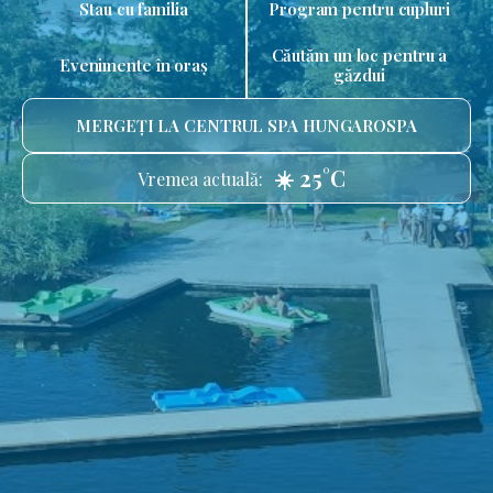
Stau cu familia
Program pentru cupluri
Căutăm un loc pentru a
Evenimente în oraș
găzdui
MERGEȚI LA CENTRUL SPA HUNGAROSPA
☀️ 25°C
Vremea actuală: