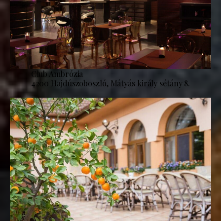
Club Ambrózia
4200 Hajdúszoboszló, Mátyás király sétány 8.