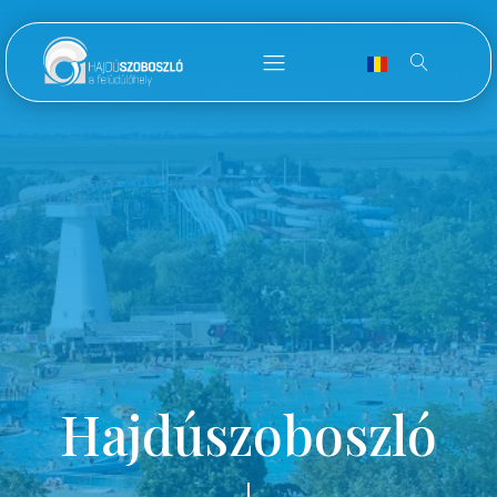
Hajdúszoboszló