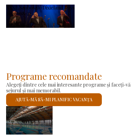
XXXI. Szoboszló Dixieland Days
2026-08-21
-
2026-08-23
Programe recomandate
Alegeți dintre cele mai interesante programe și faceți-vă
sejurul și mai memorabil.
AJUTĂ-MĂ SĂ-MI PLANIFIC VACANȚA
Piața producătorilor
Voi verifica