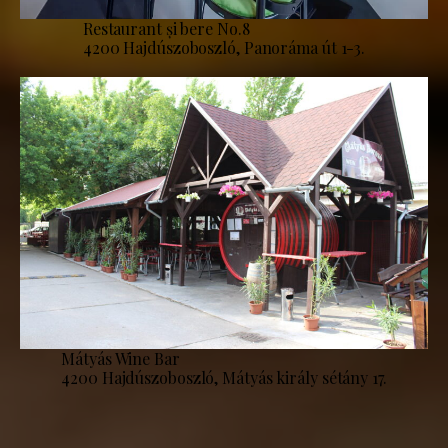
Restaurant și bere No.8
4200 Hajdúszoboszló, Panoráma út 1-3.
Mátyás Wine Bar
4200 Hajdúszoboszló, Mátyás király sétány 17.