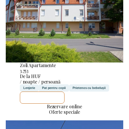
Zoli Apartamente
3.753
De la HUF
/ noapte / persoană
Lenjerie
Pat pentru copii
Prietenos cu bebelușii
VOI VERIFICA
Rezervare online
Oferte speciale