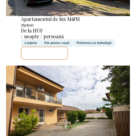
Apartamentul de lux M&M
15000
De la HUF
/ noapte / persoană
Lenjerie
Pat pentru copii
Prietenos cu bebelușii
VOI VERIFICA