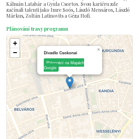
Kálmán Latabár a Gyula Csortos. Svou kariéru zde
začínali talenti jako Imre Soós, László Mensáros, László
Márkus, Zoltán Latinovits a Géza Hofi.
Plánování trasy programu
+
×
−
Divadlo Csokonai
Plánování na Mapách
Google