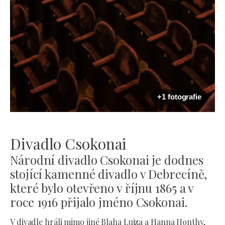
+1 fotografie
Divadlo Csokonai
Národní divadlo Csokonai je dodnes
stojící kamenné divadlo v Debrecíně,
které bylo otevřeno v říjnu 1865 a v
roce 1916 přijalo jméno Csokonai.
V divadle hráli mimo jiné Blaha Lujza a Hanna Honthy,