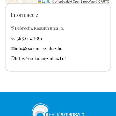
Leták
|
© přispěvatelé OpenStreetMap © CARTO
Informace z
Debrecín, Kossuth utca 10.
+36 52 / 417-811
info@csokonaiszinhaz.hu
https://csokonaiszinhaz.hu/