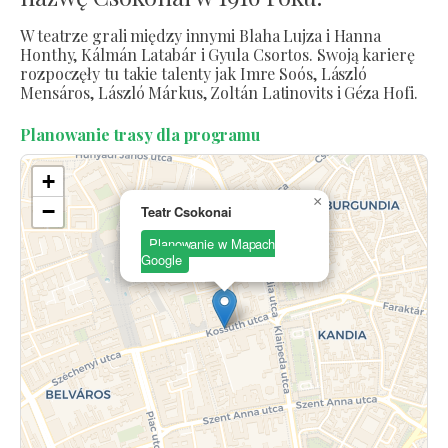
W teatrze grali między innymi Blaha Lujza i Hanna
Honthy, Kálmán Latabár i Gyula Csortos. Swoją karierę
rozpoczęły tu takie talenty jak Imre Soós, László
Mensáros, László Márkus, Zoltán Latinovits i Géza Hofi.
Planowanie trasy dla programu
+
×
−
Teatr Csokonai
Planowanie w Mapach
Google