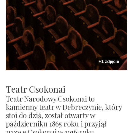
+1 zdjęcie
Teatr Csokonai
Teatr Narodowy Csokonai to
kamienny teatr w Debreczynie, który
stoi do dziś, został otwarty w
październiku 1865 roku i przyjął
nazwę Csokonai w 1916 roku.