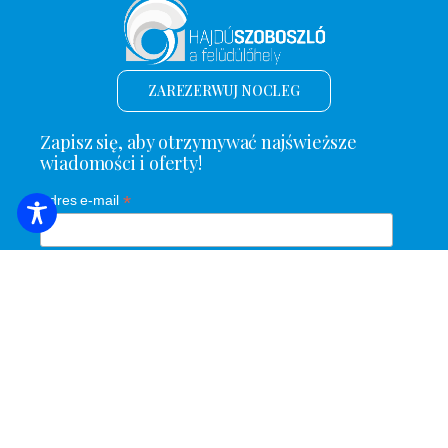
ZAREZERWUJ NOCLEG
Zapisz się, aby otrzymywać najświeższe
wiadomości i oferty!
*
Adres e-mail
Nazwa