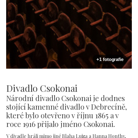
+1 fotografie
Divadlo Csokonai
Národní divadlo Csokonai je dodnes
stojící kamenné divadlo v Debrecíně,
které bylo otevřeno v říjnu 1865 a v
roce 1916 přijalo jméno Csokonai.
V divadle hráli mimo jiné Blaha Lujza a Hanna Honthy,