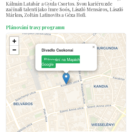
Kálmán Latabár a Gyula Csortos. Svou kariéru zde
začínali talenti jako Imre Soós, László Mensáros, László
Márkus, Zoltán Latinovits a Géza Hofi.
Plánování trasy programu
+
×
−
Divadlo Csokonai
Plánování na Mapách
Google