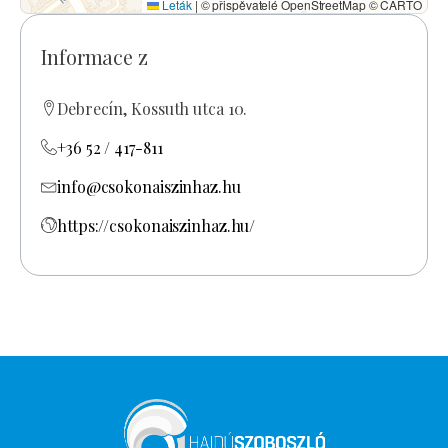
Leták
|
© přispěvatelé OpenStreetMap © CARTO
Informace z
Debrecín, Kossuth utca 10.
+36 52 / 417-811
info@csokonaiszinhaz.hu
https://csokonaiszinhaz.hu/