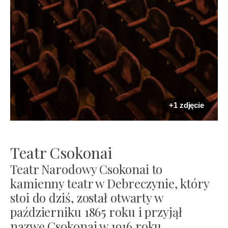
+1 zdjęcie
Teatr Csokonai
Teatr Narodowy Csokonai to
kamienny teatr w Debreczynie, który
stoi do dziś, został otwarty w
październiku 1865 roku i przyjął
nazwę Csokonai w 1916 roku.