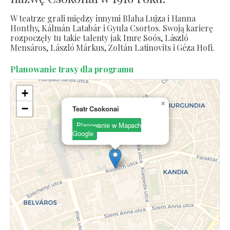
W teatrze grali między innymi Blaha Lujza i Hanna
Honthy, Kálmán Latabár i Gyula Csortos. Swoją karierę
rozpoczęły tu takie talenty jak Imre Soós, László
Mensáros, László Márkus, Zoltán Latinovits i Géza Hofi.
Planowanie trasy dla programu
+
×
−
Teatr Csokonai
Planowanie w Mapach
Google