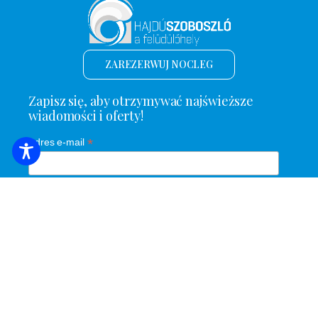
ZAREZERWUJ NOCLEG
Zapisz się, aby otrzymywać najświeższe
wiadomości i oferty!
*
Adres e-mail
Nazwa