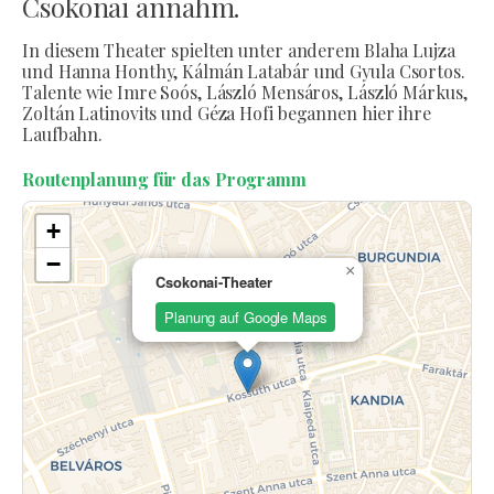
Csokonai annahm.
In diesem Theater spielten unter anderem Blaha Lujza
und Hanna Honthy, Kálmán Latabár und Gyula Csortos.
Talente wie Imre Soós, László Mensáros, László Márkus,
Zoltán Latinovits und Géza Hofi begannen hier ihre
Laufbahn.
Routenplanung für das Programm
+
−
×
Csokonai-Theater
Planung auf Google Maps