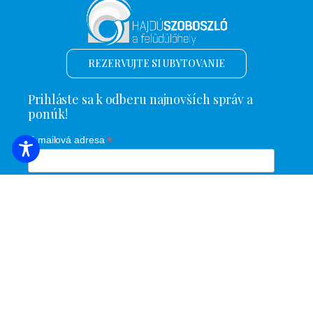
REZERVUJTE SI UBYTOVANIE
Prihláste sa k odberu najnovších správ a
ponúk!
*
E-mailová adresa
Názov