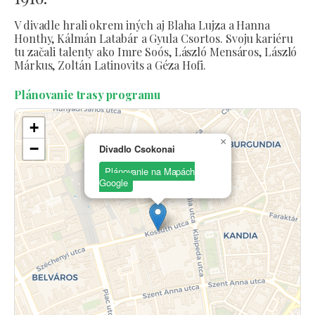
V divadle hrali okrem iných aj Blaha Lujza a Hanna
Honthy, Kálmán Latabár a Gyula Csortos. Svoju kariéru
tu začali talenty ako Imre Soós, László Mensáros, László
Márkus, Zoltán Latinovits a Géza Hofi.
Plánovanie trasy programu
+
×
−
Divadlo Csokonai
Plánovanie na Mapách
Google