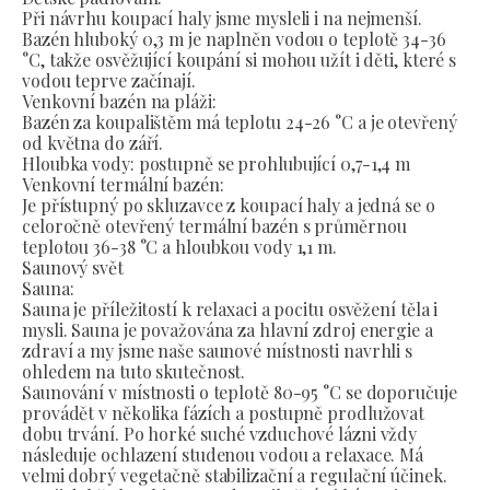
Při návrhu koupací haly jsme mysleli i na nejmenší.
Bazén hluboký 0,3 m je naplněn vodou o teplotě 34-36
°C, takže osvěžující koupání si mohou užít i děti, které s
vodou teprve začínají.
Venkovní bazén na pláži:
Bazén za koupalištěm má teplotu 24-26 °C a je otevřený
od května do září.
Hloubka vody: postupně se prohlubující 0,7-1,4 m
Venkovní termální bazén:
Je přístupný po skluzavce z koupací haly a jedná se o
celoročně otevřený termální bazén s průměrnou
teplotou 36-38 °C a hloubkou vody 1,1 m.
Saunový svět
Sauna:
Sauna je příležitostí k relaxaci a pocitu osvěžení těla i
mysli. Sauna je považována za hlavní zdroj energie a
zdraví a my jsme naše saunové místnosti navrhli s
ohledem na tuto skutečnost.
Saunování v místnosti o teplotě 80-95 °C se doporučuje
provádět v několika fázích a postupně prodlužovat
dobu trvání. Po horké suché vzduchové lázni vždy
následuje ochlazení studenou vodou a relaxace. Má
velmi dobrý vegetačně stabilizační a regulační účinek.