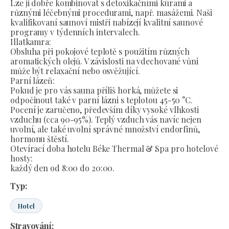
Lze ji dobře kombinovat s detoxikačními kúrami a
různými léčebnými procedurami, např. masážemi. Naši
kvalifikovaní saunoví mistři nabízejí kvalitní saunové
programy v týdenních intervalech.
Illatkamra:
Obsluha při pokojové teplotě s použitím různých
aromatických olejů. V závislosti na vdechované vůni
může být relaxační nebo osvěžující.
Parní lázeň:
Pokud je pro vás sauna příliš horká, můžete si
odpočinout také v parní lázni s teplotou 45-50 °C.
Pocení je zaručeno, především díky vysoké vlhkosti
vzduchu (cca 90-95%). Teplý vzduch vás navíc nejen
uvolní, ale také uvolní správné množství endorfinů,
hormonu štěstí.
Otevírací doba hotelu Béke Thermal & Spa pro hotelové
hosty:
každý den od 8:00 do 20:00.
Typ:
Hotel
Stravování: