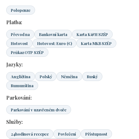
Polopenze
Platba:
Převod na
Bankovní karta
Karta K&H SZÉP
Hotovost
Hotovost: Euro (€)
Karta MKB SZÉP
Průkaz OTP SZÉP
Jazyky:
Angličtina
Polský
Němčina
Ruský
Rumunština
Parkování:
Parkování v uzavřeném dvoře
Služby:
24hodinová recepce
Povlečení
Přístupnost