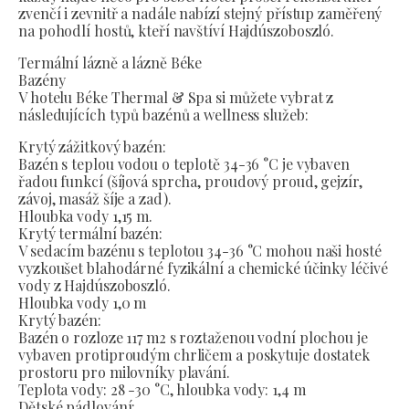
zvenčí i zevnitř a nadále nabízí stejný přístup zaměřený
na pohodlí hostů, kteří navštíví Hajdúszoboszló.
Termální lázně a lázně Béke
Bazény
V hotelu Béke Thermal & Spa si můžete vybrat z
následujících typů bazénů a wellness služeb:
Krytý zážitkový bazén:
Bazén s teplou vodou o teplotě 34-36 °C je vybaven
řadou funkcí (šíjová sprcha, proudový proud, gejzír,
závoj, masáž šíje a zad).
Hloubka vody 1,15 m.
Krytý termální bazén:
V sedacím bazénu s teplotou 34-36 °C mohou naši hosté
vyzkoušet blahodárné fyzikální a chemické účinky léčivé
vody z Hajdúszoboszló.
Hloubka vody 1,0 m
Krytý bazén:
Bazén o rozloze 117 m2 s roztaženou vodní plochou je
vybaven protiproudým chrličem a poskytuje dostatek
prostoru pro milovníky plavání.
Teplota vody: 28 -30 °C, hloubka vody: 1,4 m
Dětské pádlování: