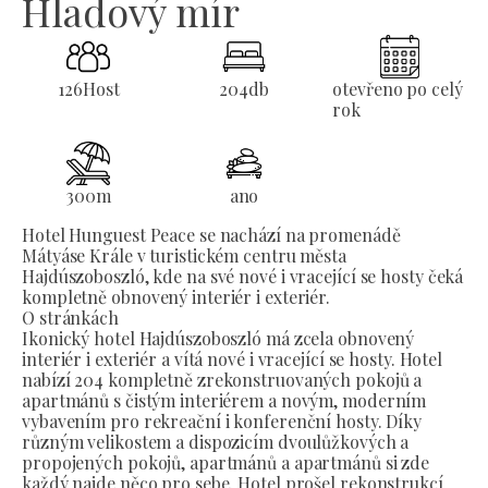
Hladový mír
126
Host
204
db
otevřeno po celý
rok
300
m
ano
Hotel Hunguest Peace se nachází na promenádě
Mátyáse Krále v turistickém centru města
Hajdúszoboszló, kde na své nové i vracející se hosty čeká
kompletně obnovený interiér i exteriér.
O stránkách
Ikonický hotel Hajdúszoboszló má zcela obnovený
interiér i exteriér a vítá nové i vracející se hosty. Hotel
nabízí 204 kompletně zrekonstruovaných pokojů a
apartmánů s čistým interiérem a novým, moderním
vybavením pro rekreační i konferenční hosty. Díky
různým velikostem a dispozicím dvoulůžkových a
propojených pokojů, apartmánů a apartmánů si zde
každý najde něco pro sebe. Hotel prošel rekonstrukcí