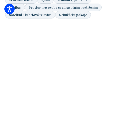
Minibar
Prostor pro osoby se zdravotním postižením
Satelitní / kabelová televize
Nekuřácké pokoje
Přistýlka
Místo konání
Vlastní zahrada
Solná komora
Sportovní a cvičební zařízení
Sport, cvičení
Sauna
Péče o krásu
Pokojový trezor
Přenos
Plavání ve vlastním bazénu
Wellness
WiFi
Vzdálenost od pláže
300
m
Vzdálenost od aquaparku
540
m
Vzdálenost od prémiové zóny
670
m
Vzdálenost od lázní
210
m
Vzdálenost od Aqua-Palace
270
m
Instrukce k (Google Maps)
+
−
×
Hladový mír