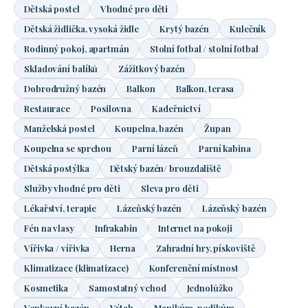
Dětská postel
Vhodné pro děti
Dětská židlička, vysoká židle
Krytý bazén
Kulečník
Rodinný pokoj, apartmán
Stolní fotbal / stolní fotbal
Skladování balíků
Zážitkový bazén
Dobrodružný bazén
Balkon
Balkon, terasa
Restaurace
Posilovna
Kadeřnictví
Manželská postel
Koupelna, bazén
Župan
Koupelna se sprchou
Parní lázeň
Parní kabina
Dětská postýlka
Dětský bazén/ brouzdaliště
Služby vhodné pro děti
Sleva pro děti
Lékařství, terapie
Lázeňský bazén
Lázeňský bazén
Fén na vlasy
Infrakabin
Internet na pokoji
Vířivka / vířivka
Herna
Zahradní hry, pískoviště
Klimatizace (klimatizace)
Konferenční místnost
Kosmetika
Samostatný vchod
Jednolůžko
Venkovní bazén
Výtah
Manikúra, pedikúra