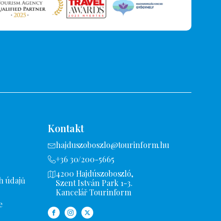
Kontakt
hajduszoboszlo@tourinform.hu
+36 30/200-5665
4200 Hajdúszoboszló,
h údajů
Szent István Park 1-3.
Kancelář Tourinform
e