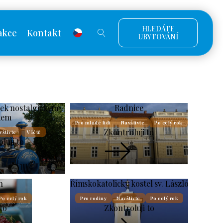
HLEDÁTE
akce
Kontakt
UBYTOVÁNÍ
ek nostalgickým
Radnice
kem
Pro mladé lidi
Navštivte
Po celý rok
Zkontroluji to
vštivte
V létě
luji to
h
Římskokatolický kostel sv. László
Po celý rok
Pro rodiny
Navštivte
Po celý rok
to
Zkontroluji to