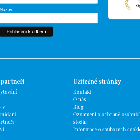
Název
 partneři
Užitečné stránky
bytování
Kontakt
O nás
 v
Blog
snídaní
Oznámení o ochraně osobníc
rtneři
stožár
ví
Informace o souborech cooki