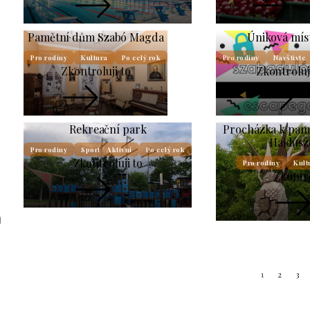
Pamětní dům Szabó Magda
Úniková mís
Pro rodiny
Kultura
Po celý rok
Pro rodiny
Navštivte
Zkontroluji to
Zkontroluj
Rekreační park
Procházka k pam
Hajdúsz
Pro rodiny
Sport / Aktivní
Po celý rok
Zkontroluji to
Pro rodiny
Kult
Zkontro
1
2
3