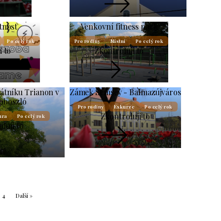
tnost
Venkovní fitness park
Po celý rok
Pro rodiny
Místní
Po celý rok
i to
Zkontroluji to
átníku Trianon v
Zámek Semsey - Balmazújváros
oboszló
Pro rodiny
Exkurze
Po celý rok
Zkontroluji to
ura
Po celý rok
luji to
4
Další »