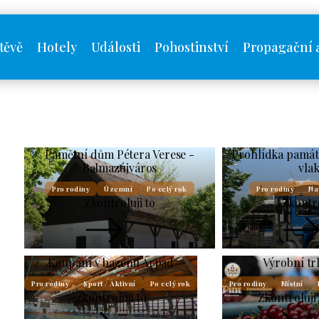
těvě
Hotely
Události
Pohostinství
Propagační 
Pamětní dům Pétera Verese -
Prohlídka památ
Balmazújváros
vla
Pro rodiny
Územní
Po celý rok
Pro rodiny
Na
Zkontroluji to
Zkontro
Koupání v bazénu Árpád
Výrobní tr
Pro rodiny
Sport / Aktivní
Po celý rok
Pro rodiny
Místní
Zkontroluji to
Zkontroluji 