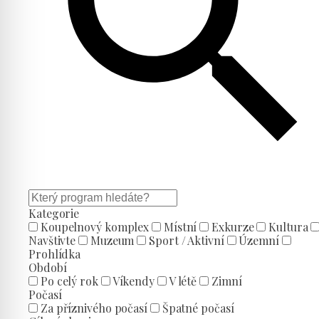
Kategorie
Koupelnový komplex
Místní
Exkurze
Kultura
Navštivte
Muzeum
Sport / Aktivní
Územní
Prohlídka
Období
Po celý rok
Víkendy
V létě
Zimní
Počasí
Za příznivého počasí
Špatné počasí