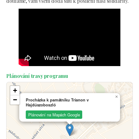
doufáme, vám všem dodá sílu k posílení naší solidarity.
Plánování trasy programu
+
×
−
Procházka k památníku Trianon v
Hajdúszoboszló
Plánování na Mapách Google