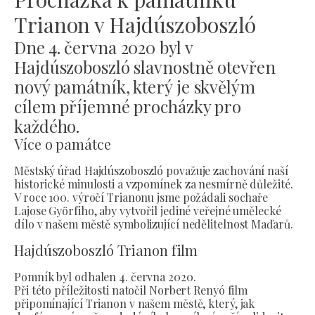
Trianon v Hajdúszoboszló
Dne 4. června 2020 byl v
Hajdúszoboszló slavnostně otevřen
nový památník, který je skvělým
cílem příjemné procházky pro
každého.
Více o památce
Městský úřad Hajdúszoboszló považuje zachování naší
historické minulosti a vzpomínek za nesmírně důležité.
V roce 100. výročí Trianonu jsme požádali sochaře
Lajose Györfiho, aby vytvořil jediné veřejné umělecké
dílo v našem městě symbolizující nedělitelnost Maďarů.
Hajdúszoboszló Trianon film
Pomník byl odhalen 4. června 2020.
Při této příležitosti natočil Norbert Renyó film
připomínající Trianon v našem městě, který, jak