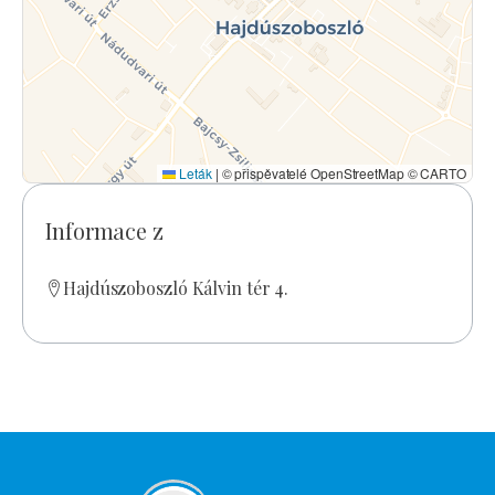
Leták
|
© přispěvatelé OpenStreetMap © CARTO
Informace z
Hajdúszoboszló Kálvin tér 4.