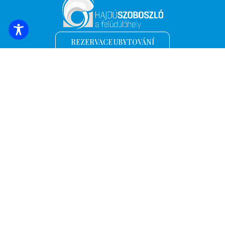
REZERVACE UBYTOVÁNÍ
Přihlaste se k odběru nejnovějších zpráv a
nabídek!
*
E-mailová adresa
Název