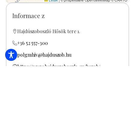
Informace z
Hajdúszoboszló Hősök tere 1.
+36 52 557-300
polgmhiv@hajduszob.hu
https://www.hajduszoboszlo.eu/hszob/