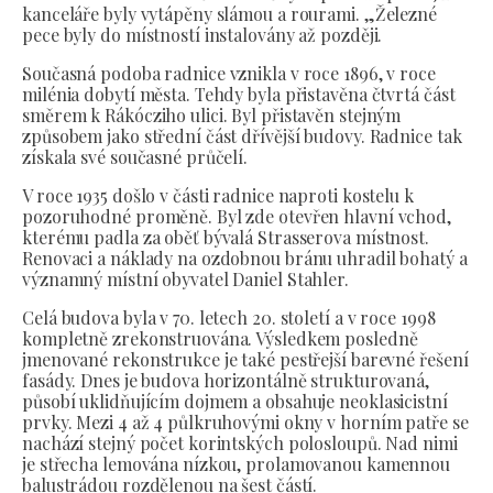
kanceláře byly vytápěny slámou a rourami. „Železné
pece byly do místností instalovány až později.
Současná podoba radnice vznikla v roce 1896, v roce
milénia dobytí města. Tehdy byla přistavěna čtvrtá část
směrem k Rákócziho ulici. Byl přistavěn stejným
způsobem jako střední část dřívější budovy. Radnice tak
získala své současné průčelí.
V roce 1935 došlo v části radnice naproti kostelu k
pozoruhodné proměně. Byl zde otevřen hlavní vchod,
kterému padla za oběť bývalá Strasserova místnost.
Renovaci a náklady na ozdobnou bránu uhradil bohatý a
významný místní obyvatel Daniel Stahler.
Celá budova byla v 70. letech 20. století a v roce 1998
kompletně zrekonstruována. Výsledkem posledně
jmenované rekonstrukce je také pestřejší barevné řešení
fasády. Dnes je budova horizontálně strukturovaná,
působí uklidňujícím dojmem a obsahuje neoklasicistní
prvky. Mezi 4 až 4 půlkruhovými okny v horním patře se
nachází stejný počet korintských polosloupů. Nad nimi
je střecha lemována nízkou, prolamovanou kamennou
balustrádou rozdělenou na šest částí.