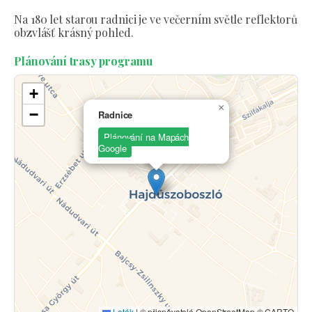
Na 180 let starou radnici je ve večerním světle reflektorů
obzvlášť krásný pohled.
Plánování trasy programu
+
×
−
Radnice
Plánování na Mapách
Google
Leták
|
© přispěvatelé OpenStreetMap © CARTO