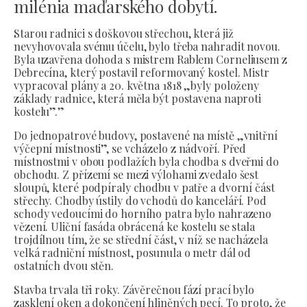
milénia maďarského dobytí.
Starou radnici s doškovou střechou, která již
nevyhovovala svému účelu, bylo třeba nahradit novou.
Byla uzavřena dohoda s mistrem Rablem Corneliusem z
Debrecína, který postavil reformovaný kostel. Mistr
vypracoval plány a 20. května 1818 „byly položeny
základy radnice, která měla být postavena naproti
kostelu”.”
Do jednopatrové budovy, postavené na místě „vnitřní
výčepní místnosti”, se vcházelo z nádvoří. Před
místnostmi v obou podlažích byla chodba s dveřmi do
obchodu. Z přízemí se mezi výlohami zvedalo šest
sloupů, které podpíraly chodbu v patře a dvorní část
střechy. Chodby ústily do vchodů do kanceláří. Pod
schody vedoucími do horního patra bylo nahrazeno
vězení. Uliční fasáda obrácená ke kostelu se stala
trojdílnou tím, že se střední část, v níž se nacházela
velká radniční místnost, posunula o metr dál od
ostatních dvou stěn.
Stavba trvala tři roky. Závěrečnou fází prací bylo
zasklení oken a dokončení hliněných pecí. To proto, že