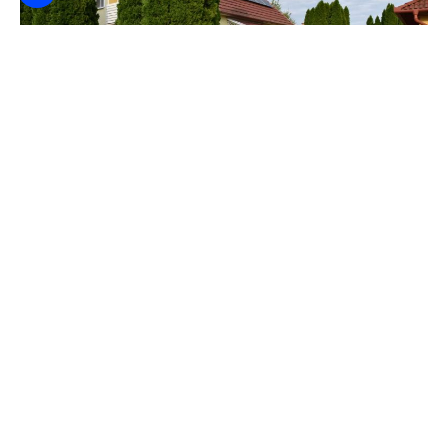
Gästehaus Harsányi
6000
Von HUF
/ Nacht / Person
Gerichte
Besteck
Barbecue-Einrichtungen
ICH WERDE PRÜFEN