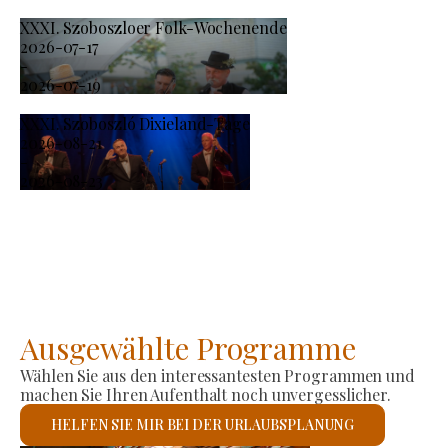
XXXI. Szoboszloer Folk-Wochenende
2026-07-17
-
2026-07-19
XXXI. Szoboszló Dixieland-Tage
2026-08-21
-
2026-08-23
Ausgewählte Programme
Wählen Sie aus den interessantesten Programmen und
machen Sie Ihren Aufenthalt noch unvergesslicher.
HELFEN SIE MIR BEI DER URLAUBSPLANUNG