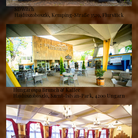
SD Witch
Hajdúszoboszló, Kemping-Straße 3529, Flurstück
Hungarospa Brunch & Kaffee
Hajdúszoboszló, Szent-István-Park, 4200 Ungarn