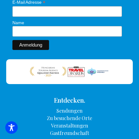
*
E-Mail Adresse
Name
Entdecken.
Sendungen
Zu besuchende Orte
Veranstaltungen
SUCHE NACH UNTERKUNFT
Gastfreundschaft