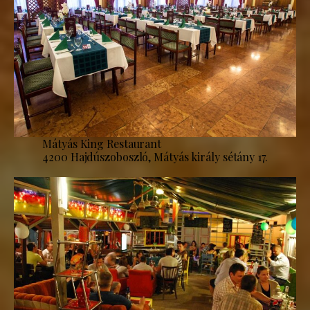
Mátyás King Restaurant
4200 Hajdúszoboszló, Mátyás király sétány 17.