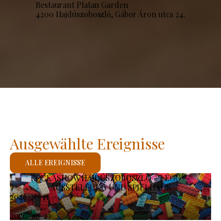
Restaurant Platan Garden
4200 Hajdúszoboszló, Gábor Áron utca 24.
Ausgewählte Ereignisse
ALLE EREIGNISSE
KOCKASHOW HAJDÚSZOBOSZLÓ – LEGO®-
AUSSTELLUNG UND SPIELHAUS
2026-07-11
-
2026-08-23