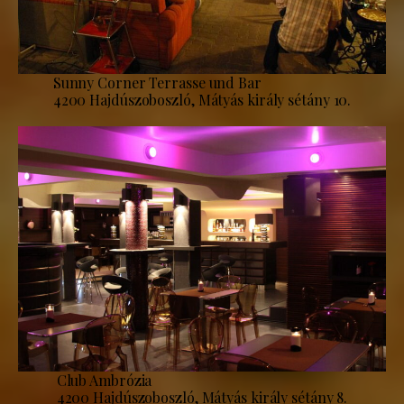
Sunny Corner Terrasse und Bar
4200 Hajdúszoboszló, Mátyás király sétány 10.
Club Ambrózia
4200 Hajdúszoboszló, Mátyás király sétány 8.