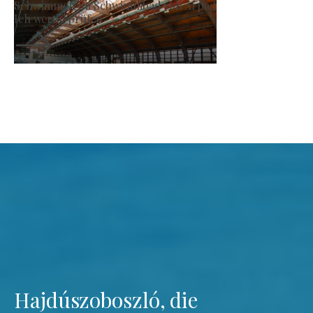
Römisch-katholische Kirc
Ich werde prüfen
Hajdúszoboszló, die