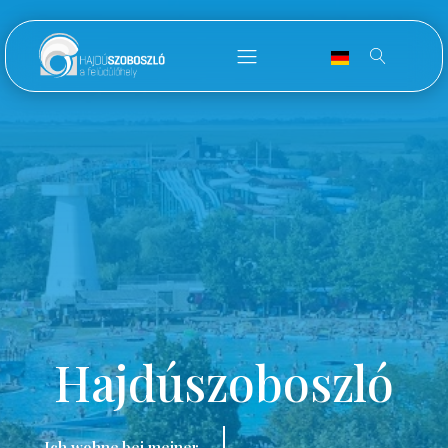
Hajdúszoboszló
Ich wohne bei meiner