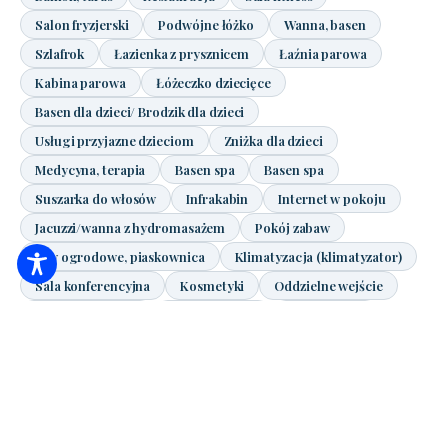
Salon fryzjerski
Podwójne łóżko
Wanna, basen
Szlafrok
Łazienka z prysznicem
Łaźnia parowa
Kabina parowa
Łóżeczko dziecięce
Basen dla dzieci/ Brodzik dla dzieci
Usługi przyjazne dzieciom
Zniżka dla dzieci
Medycyna, terapia
Basen spa
Basen spa
Suszarka do włosów
Infrakabin
Internet w pokoju
Jacuzzi/wanna z hydromasażem
Pokój zabaw
Gry ogrodowe, piaskownica
Klimatyzacja (klimatyzator)
Sala konferencyjna
Kosmetyki
Oddzielne wejście
Pojedyncze łóżko
Odkryty basen
Podnoszenie
Manicure, pedicure
Minibar
Pokój dla osób niepełnosprawnych
Telewizja satelitarna / kablowa
Pokoje dla niepalących
Dodatkowe łóżko
Miejsce
Własny ogród