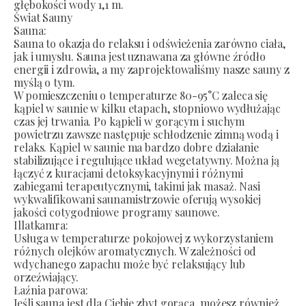
głębokości wody 1,1 m.
Świat Sauny
Sauna:
Sauna to okazja do relaksu i odświeżenia zarówno ciała,
jak i umysłu. Sauna jest uznawana za główne źródło
energii i zdrowia, a my zaprojektowaliśmy nasze sauny z
myślą o tym.
W pomieszczeniu o temperaturze 80-95°C zaleca się
kąpiel w saunie w kilku etapach, stopniowo wydłużając
czas jej trwania. Po kąpieli w gorącym i suchym
powietrzu zawsze następuje schłodzenie zimną wodą i
relaks. Kąpiel w saunie ma bardzo dobre działanie
stabilizujące i regulujące układ wegetatywny. Można ją
łączyć z kuracjami detoksykacyjnymi i różnymi
zabiegami terapeutycznymi, takimi jak masaż. Nasi
wykwalifikowani saunamistrzowie oferują wysokiej
jakości cotygodniowe programy saunowe.
Illatkamra:
Usługa w temperaturze pokojowej z wykorzystaniem
różnych olejków aromatycznych. W zależności od
wdychanego zapachu może być relaksujący lub
orzeźwiający.
Łaźnia parowa:
Jeśli sauna jest dla Ciebie zbyt gorąca, możesz również