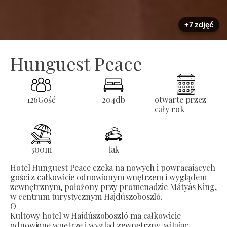
+7 zdjęć
Hunguest Peace
126
Gość
204
db
otwarte przez
cały rok
300
m
tak
Hotel Hunguest Peace czeka na nowych i powracających
gości z całkowicie odnowionym wnętrzem i wyglądem
zewnętrznym, położony przy promenadzie Mátyás King,
w centrum turystycznym Hajdúszoboszló.
O
Kultowy hotel w Hajdúszoboszló ma całkowicie
odnowione wnętrze i wygląd zewnętrzny, witając