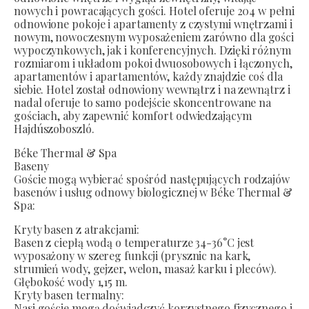
nowych i powracających gości. Hotel oferuje 204 w pełni
odnowione pokoje i apartamenty z czystymi wnętrzami i
nowym, nowoczesnym wyposażeniem zarówno dla gości
wypoczynkowych, jak i konferencyjnych. Dzięki różnym
rozmiarom i układom pokoi dwuosobowych i łączonych,
apartamentów i apartamentów, każdy znajdzie coś dla
siebie. Hotel został odnowiony wewnątrz i na zewnątrz i
nadal oferuje to samo podejście skoncentrowane na
gościach, aby zapewnić komfort odwiedzającym
Hajdúszoboszló.
Béke Thermal & Spa
Baseny
Goście mogą wybierać spośród następujących rodzajów
basenów i usług odnowy biologicznej w Béke Thermal &
Spa:
Kryty basen z atrakcjami:
Basen z ciepłą wodą o temperaturze 34-36°C jest
wyposażony w szereg funkcji (prysznic na kark,
strumień wody, gejzer, welon, masaż karku i pleców).
Głębokość wody 1,15 m.
Kryty basen termalny:
Nasi goście mogą doświadczyć korzystnego fizycznego i