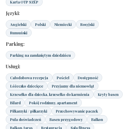
Karta OTP SZÉP
Języki:
Angielski
Polski
Niemiecki
Rosyjski
Rumuński
Parking:
Parking na zamkniętym dziedzińcu
Usługi:
Całodobowa recepcja
Pościel
Dostępność
Łóżeczko dziecięce
Przyjazny dla niemowląt
Krzesełko dla dziecka, krzesełko do karmienia
Kryty basen
Bilard
Pokój rodzinny, apartament
Piłkarzyki / piłkarzyki
Przechowywanie paczek
Pula doświadczeń
Basen przygodowy
Balkon
Balkon, taras
Restauracja
Sala fitness