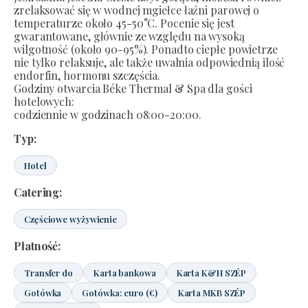
zrelaksować się w wodnej mgiełce łaźni parowej o
temperaturze około 45-50°C. Pocenie się jest
gwarantowane, głównie ze względu na wysoką
wilgotność (około 90-95%). Ponadto ciepłe powietrze
nie tylko relaksuje, ale także uwalnia odpowiednią ilość
endorfin, hormonu szczęścia.
Godziny otwarcia Béke Thermal & Spa dla gości
hotelowych:
codziennie w godzinach 08:00-20:00.
Typ:
Hotel
Catering:
Częściowe wyżywienie
Płatność:
Transfer do
Karta bankowa
Karta K&H SZÉP
Gotówka
Gotówka: euro (€)
Karta MKB SZÉP