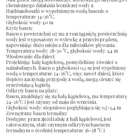
chemicznego działania leczniczej wody z
Hajdúszoboszló w wypełnionym wodą basenie o
temperaturze 34-36°C.
Głębokość wody 1,0 m
Kryty basen:
Basen o powierzchni 117 m2 z rozciągniętą powierzchnią
wody jest wyposażony w wylewkę z przeciwprądem,
zapewniając dużo miejsca dla miłośników pływania.
Temperatura wody: 28-30 °C, głębokość wody: 1,4 m
Wiosłowanie dla dzieci:
Projektując halę kąpielową, pomyśleliśmy również o
najmłodszych. Basen o głębokości 0,3 m jest wypełniony
wodą o temperaturze 34-36°C, więc nawet dzieci, które
dopiero zaczynają przygodę z wodą, mogą cieszyć się
orzeźwiającą kąpielą.
Odkryty basen na plaży:
Basen, znajdujący się za halą kąpielową, ma temperaturę
24-26°C i jest czynny od maja do września.
Głębokość wody: stopniowo pogłębiająca się 0,7-1,4 m
Zewnętrzny basen termalny:
Dostępny przez zjeżdżalnię z hali kąpielowej, jest
całorocznym, stale czynnym odkrytym basenem
termalnym o średniej temperaturze 36-38 °C i