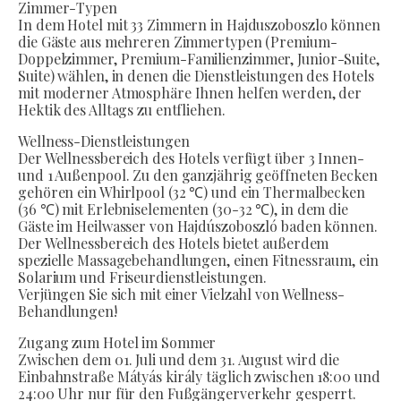
Zimmer-Typen
In dem Hotel mit 33 Zimmern in Hajduszoboszlo können
die Gäste aus mehreren Zimmertypen (Premium-
Doppelzimmer, Premium-Familienzimmer, Junior-Suite,
Suite) wählen, in denen die Dienstleistungen des Hotels
mit moderner Atmosphäre Ihnen helfen werden, der
Hektik des Alltags zu entfliehen.
Wellness-Dienstleistungen
Der Wellnessbereich des Hotels verfügt über 3 Innen-
und 1 Außenpool. Zu den ganzjährig geöffneten Becken
gehören ein Whirlpool (32 ℃) und ein Thermalbecken
(36 ℃) mit Erlebniselementen (30-32 ℃), in dem die
Gäste im Heilwasser von Hajdúszoboszló baden können.
Der Wellnessbereich des Hotels bietet außerdem
spezielle Massagebehandlungen, einen Fitnessraum, ein
Solarium und Friseurdienstleistungen.
Verjüngen Sie sich mit einer Vielzahl von Wellness-
Behandlungen!
Zugang zum Hotel im Sommer
Zwischen dem 01. Juli und dem 31. August wird die
Einbahnstraße Mátyás király täglich zwischen 18:00 und
24:00 Uhr nur für den Fußgängerverkehr gesperrt.