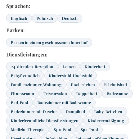
Sprachen:
Englisch
Polnisch
Deutsch
Parken:
Parken in einem geschlossenen Innenhof
Dienstleistungen:
24-Stunden-Rezeption
Leinen
Kinderbett
Babyfreundlich
Kinderstuhl, Hochstuhl
Familienzimmer, Wohnung
Pool erleben
Erlebnisbad
Fitnessraum
Friseursalon
Doppelbett
Badewanne
Bad, Pool
Badezimmer mit Badewanne
Badezimmer mit Dusche
Dampfbad
Baby-Bettchen
Kinderfreundliche Dienstleistungen
Kinderermäßigung
Medizin, Therapie
Spa-Pool
Spa-Pool
Haartrockner
Infrakabine
Internet auf dem Zimmer