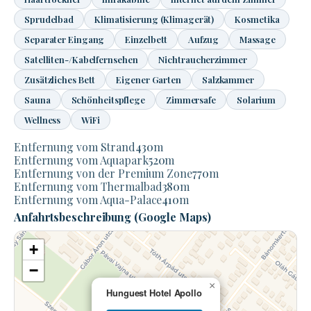
Sprudelbad
Klimatisierung (Klimagerät)
Kosmetika
Separater Eingang
Einzelbett
Aufzug
Massage
Satelliten-/Kabelfernsehen
Nichtraucherzimmer
Zusätzliches Bett
Eigener Garten
Salzkammer
Sauna
Schönheitspflege
Zimmersafe
Solarium
Wellness
WiFi
Entfernung vom Strand
430
m
Entfernung vom Aquapark
520
m
Entfernung von der Premium Zone
770
m
Entfernung vom Thermalbad
380
m
Entfernung vom Aqua-Palace
410
m
Anfahrtsbeschreibung (Google Maps)
+
−
×
Hunguest Hotel Apollo