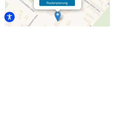
Routenplanung
Flugblatt
|
© OpenStreetMap-Mitarbeiter © CARTO
18.000
Ft / Person / ab Nacht
4200 Hajdúszoboszló, Mátyás király sétány
12-14.