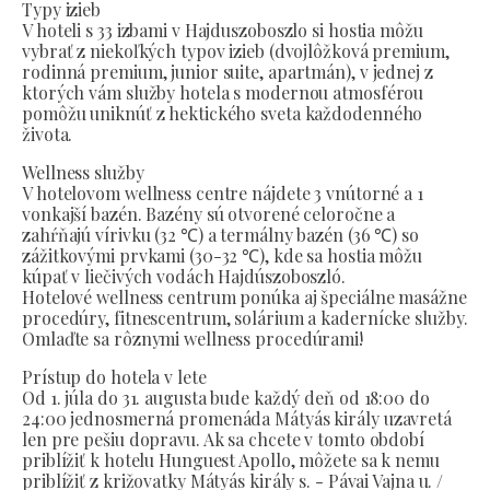
Typy izieb
V hoteli s 33 izbami v Hajduszoboszlo si hostia môžu
vybrať z niekoľkých typov izieb (dvojlôžková premium,
rodinná premium, junior suite, apartmán), v jednej z
ktorých vám služby hotela s modernou atmosférou
pomôžu uniknúť z hektického sveta každodenného
života.
Wellness služby
V hotelovom wellness centre nájdete 3 vnútorné a 1
vonkajší bazén. Bazény sú otvorené celoročne a
zahŕňajú vírivku (32 ℃) a termálny bazén (36 ℃) so
zážitkovými prvkami (30-32 ℃), kde sa hostia môžu
kúpať v liečivých vodách Hajdúszoboszló.
Hotelové wellness centrum ponúka aj špeciálne masážne
procedúry, fitnescentrum, solárium a kadernícke služby.
Omlaďte sa rôznymi wellness procedúrami!
Prístup do hotela v lete
Od 1. júla do 31. augusta bude každý deň od 18:00 do
24:00 jednosmerná promenáda Mátyás király uzavretá
len pre pešiu dopravu. Ak sa chcete v tomto období
priblížiť k hotelu Hunguest Apollo, môžete sa k nemu
priblížiť z križovatky Mátyás király s. - Pávai Vajna u. /