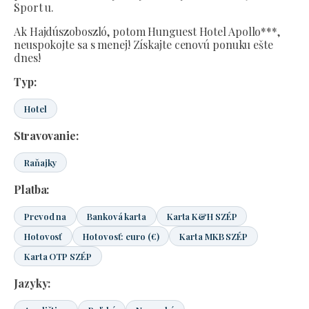
Sport u.
Ak Hajdúszoboszló, potom Hunguest Hotel Apollo***,
neuspokojte sa s menej! Získajte cenovú ponuku ešte
dnes!
Typ:
Hotel
Stravovanie:
Raňajky
Platba:
Prevod na
Banková karta
Karta K&H SZÉP
Hotovosť
Hotovosť: euro (€)
Karta MKB SZÉP
Karta OTP SZÉP
Jazyky: