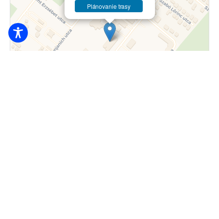
Plánovanie trasy
Leták
|
© prispievatelia OpenStreetMap © CARTO
18.000
Ft / osoba / od noci
4200 Hajdúszoboszló, Mátyás király sétány
12-14.