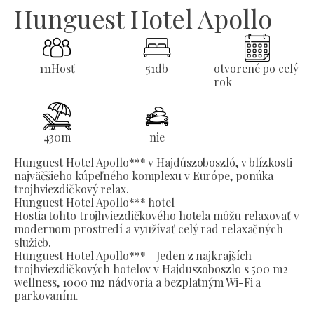
Hunguest Hotel Apollo
111
Hosť
51
db
otvorené po celý
rok
430
m
nie
Hunguest Hotel Apollo*** v Hajdúszoboszló, v blízkosti
najväčšieho kúpeľného komplexu v Európe, ponúka
trojhviezdičkový relax.
Hunguest Hotel Apollo*** hotel
Hostia tohto trojhviezdičkového hotela môžu relaxovať v
modernom prostredí a využívať celý rad relaxačných
služieb.
Hunguest Hotel Apollo*** - Jeden z najkrajších
trojhviezdičkových hotelov v Hajduszoboszlo s 500 m2
wellness, 1000 m2 nádvoria a bezplatným Wi-Fi a
parkovaním.