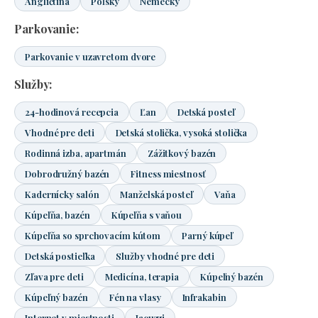
Angličtina
Poľský
Nemecký
Parkovanie:
Parkovanie v uzavretom dvore
Služby:
24-hodinová recepcia
Ľan
Detská posteľ
Vhodné pre deti
Detská stolička, vysoká stolička
Rodinná izba, apartmán
Zážitkový bazén
Dobrodružný bazén
Fitness miestnosť
Kadernícky salón
Manželská posteľ
Vaňa
Kúpeľňa, bazén
Kúpeľňa s vaňou
Kúpeľňa so sprchovacím kútom
Parný kúpeľ
Detská postieľka
Služby vhodné pre deti
Zľava pre deti
Medicína, terapia
Kúpeľný bazén
Kúpeľný bazén
Fén na vlasy
Infrakabin
Internet v miestnosti
Jacuzzi