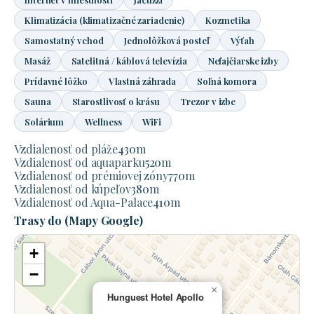
Klimatizácia (klimatizačné zariadenie)
Kozmetika
Samostatný vchod
Jednolôžková posteľ
Výťah
Masáž
Satelitná / káblová televízia
Nefajčiarske izby
Prídavné lôžko
Vlastná záhrada
Soľná komora
Sauna
Starostlivosť o krásu
Trezor v izbe
Solárium
Wellness
WiFi
Vzdialenosť od pláže
430
m
Vzdialenosť od aquaparku
520
m
Vzdialenosť od prémiovej zóny
770
m
Vzdialenosť od kúpeľov
380
m
Vzdialenosť od Aqua-Palace
410
m
Trasy do (Mapy Google)
+
−
×
Hunguest Hotel Apollo