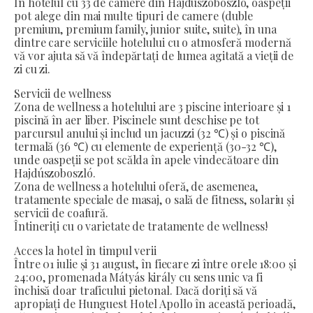
În hotelul cu 33 de camere din Hajduszoboszlo, oaspeții
pot alege din mai multe tipuri de camere (duble
premium, premium family, junior suite, suite), în una
dintre care serviciile hotelului cu o atmosferă modernă
vă vor ajuta să vă îndepărtați de lumea agitată a vieții de
zi cu zi.
Servicii de wellness
Zona de wellness a hotelului are 3 piscine interioare și 1
piscină în aer liber. Piscinele sunt deschise pe tot
parcursul anului și includ un jacuzzi (32 ℃) și o piscină
termală (36 ℃) cu elemente de experiență (30-32 ℃),
unde oaspeții se pot scălda în apele vindecătoare din
Hajdúszoboszló.
Zona de wellness a hotelului oferă, de asemenea,
tratamente speciale de masaj, o sală de fitness, solariu și
servicii de coafură.
Întineriți cu o varietate de tratamente de wellness!
Acces la hotel în timpul verii
Între 01 iulie și 31 august, în fiecare zi între orele 18:00 și
24:00, promenada Mátyás király cu sens unic va fi
închisă doar traficului pietonal. Dacă doriți să vă
apropiați de Hunguest Hotel Apollo în această perioadă,