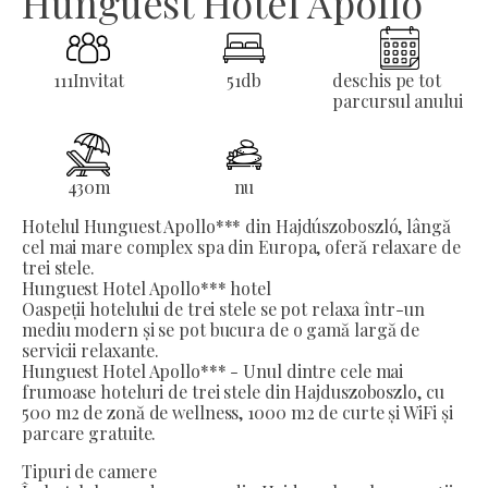
Hunguest Hotel Apollo
111
Invitat
51
db
deschis pe tot
parcursul anului
430
m
nu
Hotelul Hunguest Apollo*** din Hajdúszoboszló, lângă
cel mai mare complex spa din Europa, oferă relaxare de
trei stele.
Hunguest Hotel Apollo*** hotel
Oaspeții hotelului de trei stele se pot relaxa într-un
mediu modern și se pot bucura de o gamă largă de
servicii relaxante.
Hunguest Hotel Apollo*** - Unul dintre cele mai
frumoase hoteluri de trei stele din Hajduszoboszlo, cu
500 m2 de zonă de wellness, 1000 m2 de curte și WiFi și
parcare gratuite.
Tipuri de camere