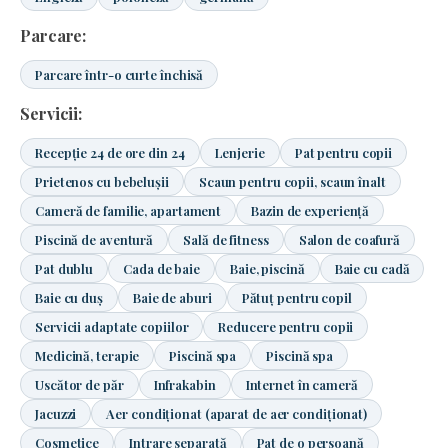
Parcare:
Parcare într-o curte închisă
Servicii:
Recepție 24 de ore din 24
Lenjerie
Pat pentru copii
Prietenos cu bebelușii
Scaun pentru copii, scaun înalt
Cameră de familie, apartament
Bazin de experiență
Piscină de aventură
Sală de fitness
Salon de coafură
Pat dublu
Cada de baie
Baie, piscină
Baie cu cadă
Baie cu duș
Baie de aburi
Pătuț pentru copil
Servicii adaptate copiilor
Reducere pentru copii
Medicină, terapie
Piscină spa
Piscină spa
Uscător de păr
Infrakabin
Internet în cameră
Jacuzzi
Aer condiționat (aparat de aer condiționat)
Cosmetice
Intrare separată
Pat de o persoană