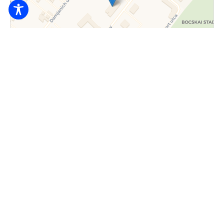
Broșură
|
© Contributori OpenStreetMap © CARTO
18.000
Ft / persoană / de la noapte
4200 Hajdúszoboszló, Mátyás király sétány
12-14.
+36 70/967-9929
+36 52/362-744