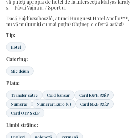
vă puteți apropia de hotel de la intersecția Mátyás király
s. - Pávai Vajna u. / Sport u.
Dacă Hajdúszoboszló, atunci Hunguest Hotel Apollo***,
nu vă mulțumiți cu mai puțin! Obțineți o ofertă astăzi!
Tip:
Hotel
Catering:
Mic dejun
Plata:
Transfer către
Card bancar
Card K&H SZÉP
Numerar
Numerar: Euro (€)
Card MKB SZÉP
Card OTP SZÉP
Limbi străine:
Engleză
poloneză
germană