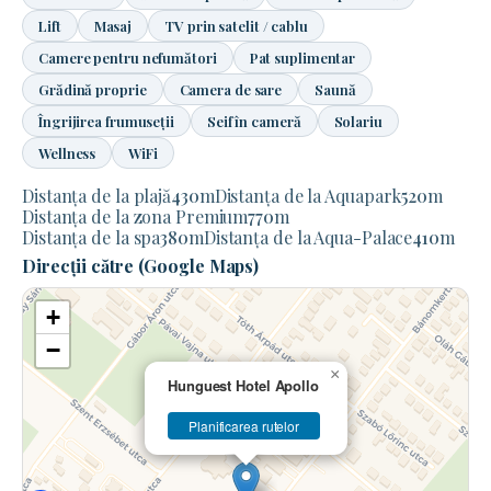
Lift
Masaj
TV prin satelit / cablu
Camere pentru nefumători
Pat suplimentar
Grădină proprie
Camera de sare
Saună
Îngrijirea frumuseții
Seif în cameră
Solariu
Wellness
WiFi
Distanța de la plajă
430
m
Distanța de la Aquapark
520
m
Distanța de la zona Premium
770
m
Distanța de la spa
380
m
Distanța de la Aqua-Palace
410
m
Direcții către (Google Maps)
+
−
×
Hunguest Hotel Apollo
Planificarea rutelor