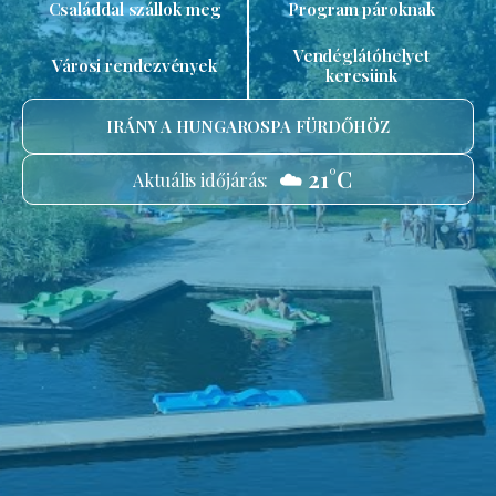
Családdal szállok meg
Program pároknak
Vendéglátóhelyet
Városi rendezvények
keresünk
IRÁNY A HUNGAROSPA FÜRDŐHÖZ
☁️ 21°C
Aktuális időjárás: