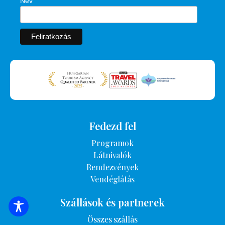
Név
Fedezd fel
Programok
Látnivalók
Rendezvények
Vendéglátás
Szállások és partnerek
SZÁLLÁSOK KERESÉSE
Összes szállás