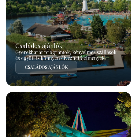
Családos ajánlók
Gyerekbarát programok, kényelmes szállások
és együtt is könnyen élvezhető élmények.
CSALÁDOS AJÁNLÓK