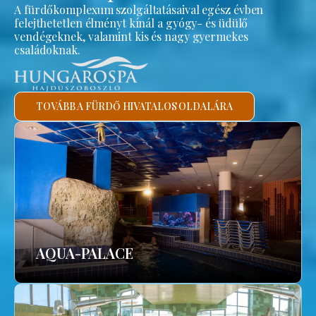
A fürdőkomplexum szolgáltatásaival egész évben
felejthetetlen élményt kínál a gyógy- és üdülő
vendégeknek, valamint kis és nagy gyermekes
családoknak.
TOVÁBB A FÜRDŐ HIVATALOS OLDALÁRA
AQUA-PALACE