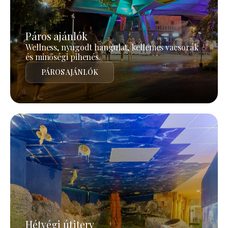
Páros ajánlók
Wellness, nyugodt hangulat, kellemes vacsorák
és minőségi pihenés.
PÁROS AJÁNLÓK
Hétvégi útiterv