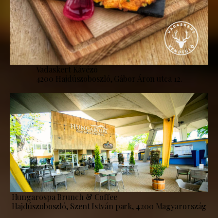
Vadaskert Kávézó
4200 Hajdúszoboszló, Gábor Áron utca 12.
Hungarospa Brunch & Coffee
Hajdúszoboszló, Szent István park, 4200 Magyarország