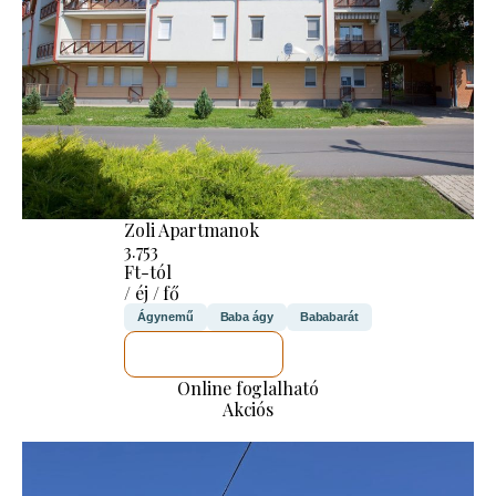
Zoli Apartmanok
3.753
Ft-tól
/ éj / fő
Ágynemű
Baba ágy
Bababarát
MEGNÉZEM
Online foglalható
Akciós