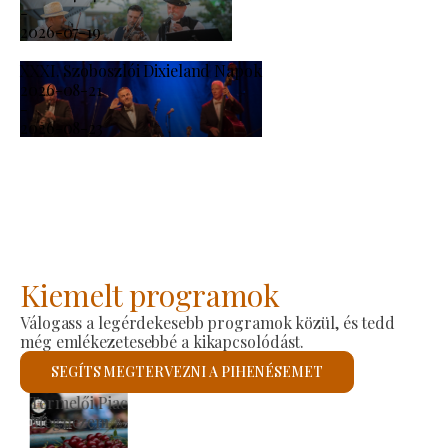
-
2026-07-19
XXXI. Szoboszlói Dixieland Napok
2026-08-21
-
2026-08-23
Kiemelt programok
Válogass a legérdekesebb programok közül, és tedd
még emlékezetesebbé a kikapcsolódást.
SEGÍTS MEGTERVEZNI A PIHENÉSEMET
Szent László Római Katolikus Templom
Megnézem