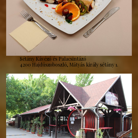
Sétány Kávézó és Palacsintázó
4200 Hajdúszoboszló, Mátyás király sétány 1.