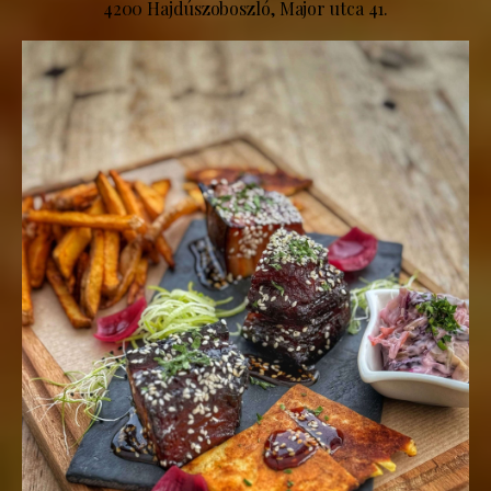
4200 Hajdúszoboszló, Major utca 41.