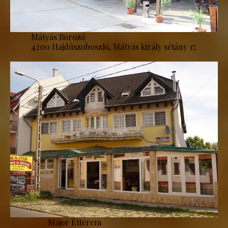
Mátyás Borozó
4200 Hajdúszoboszló, Mátyás király sétány 17.
Major Étterem