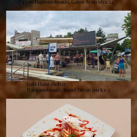
4200 Hajdúszoboszló, Gábor Áron utca 24.
Gabi Hami ételbár
Hajdúszoboszló, Szent István park 1-3