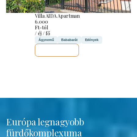
Villa AIDA Apartman
6.000
Ft-tól
/ éj / fő
Ágynemű
Bababarát
Edények
MEGNÉZEM
Európa legnagyobb
fürdőkomplexuma