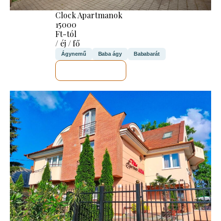
Clock Apartmanok
15000
Ft-tól
/ éj / fő
Ágynemű
Baba ágy
Bababarát
MEGNÉZEM