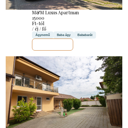
M&M Luxus Apartman
15000
Ft-tól
/ éj / fő
Ágynemű
Baba ágy
Bababarát
MEGNÉZEM