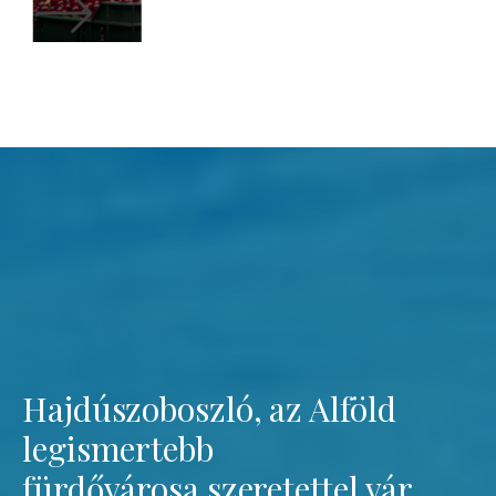
Hajdúszoboszló, az Alföld
legismertebb
fürdővárosa szeretettel vár