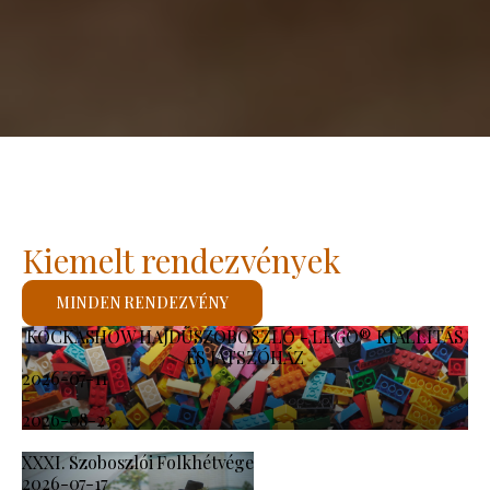
Kiemelt rendezvények
MINDEN RENDEZVÉNY
KOCKASHOW HAJDÚSZOBOSZLÓ - LEGO® KIÁLLÍTÁS
ÉS JÁTSZÓHÁZ
2026-07-11
-
2026-08-23
XXXI. Szoboszlói Folkhétvége
2026-07-17