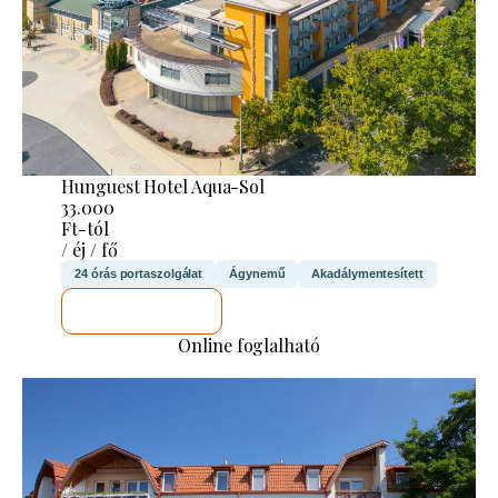
Hunguest Hotel Aqua-Sol
33.000
Ft-tól
/ éj / fő
24 órás portaszolgálat
Ágynemű
Akadálymentesített
MEGNÉZEM
Online foglalható