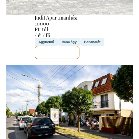
Judit Apartmanház
10000
Ft-tól
/ éj / fő
Ágynemű
Baba ágy
Bababarát
MEGNÉZEM