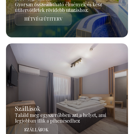
Gyorsan összeállítható élmények és kész
útitervötletek rövidebb utazáshoz.
HÉTVÉGI ÚTITERV
Szállások
Találd meg egyszerűbben azt a helyet, ami
legjobban illik a pihenésedhez
SZÁLLÁSOK