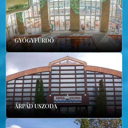
GYÓGYFÜRDŐ
ÁRPÁD USZODA