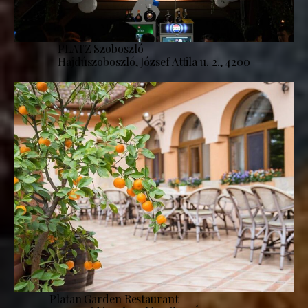
PLATZ Szoboszló
Hajdúszoboszló, József Attila u. 2., 4200
Platan Garden Restaurant