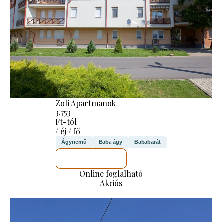
Zoli Apartmanok
3.753
Ft-tól
/ éj / fő
Ágynemű
Baba ágy
Bababarát
MEGNÉZEM
Online foglalható
Akciós