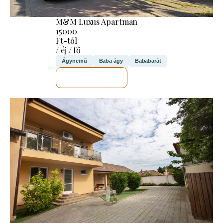
M&M Luxus Apartman
15000
Ft-tól
/ éj / fő
Ágynemű
Baba ágy
Bababarát
MEGNÉZEM