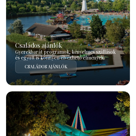
Családos ajánlók
Gyerekbarát programok, kényelmes szállások
és együtt is könnyen élvezhető élmények.
CSALÁDOS AJÁNLÓK