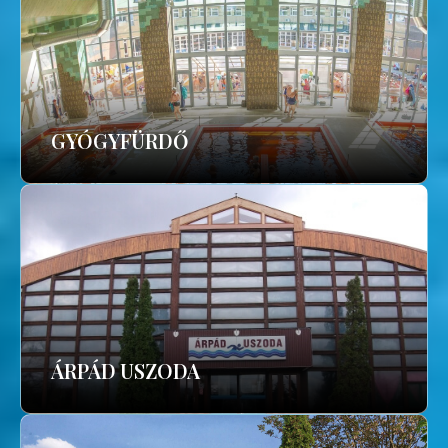
GYÓGYFÜRDŐ
ÁRPÁD USZODA