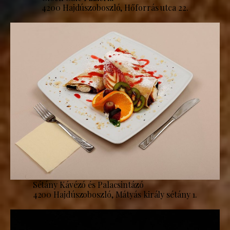
4200 Hajdúszoboszló, Hőforrás utca 22.
Sétány Kávézó és Palacsintázó
4200 Hajdúszoboszló, Mátyás király sétány 1.