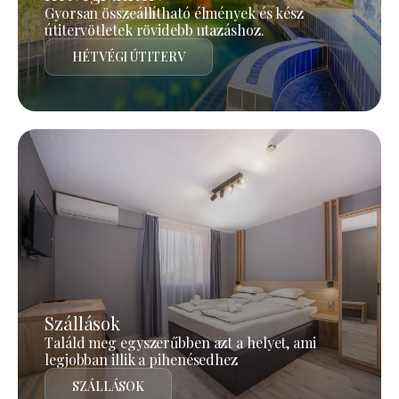
Gyorsan összeállítható élmények és kész
útitervötletek rövidebb utazáshoz.
HÉTVÉGI ÚTITERV
Szállások
Találd meg egyszerűbben azt a helyet, ami
legjobban illik a pihenésedhez
SZÁLLÁSOK