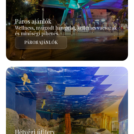
Páros ajánlók
Wellness, nyugodt hangulat, kellemes vacsorák
és minőségi pihenés.
PÁROS AJÁNLÓK
Hétvégi útiterv