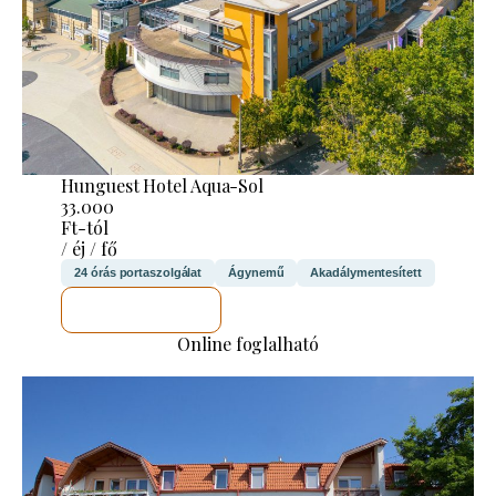
Hunguest Hotel Aqua-Sol
33.000
Ft-tól
/ éj / fő
24 órás portaszolgálat
Ágynemű
Akadálymentesített
MEGNÉZEM
Online foglalható