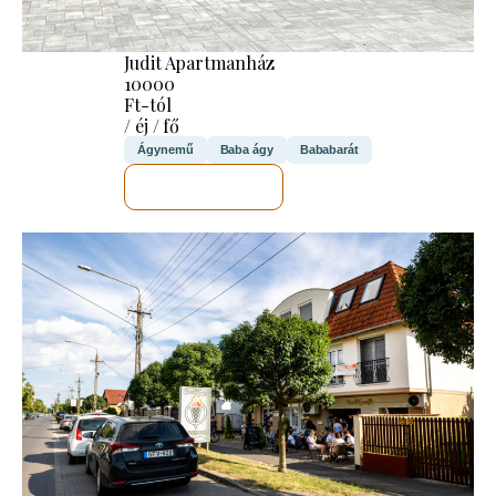
Judit Apartmanház
10000
Ft-tól
/ éj / fő
Ágynemű
Baba ágy
Bababarát
MEGNÉZEM