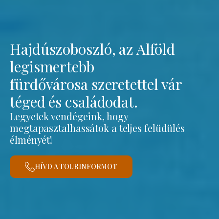
Hajdúszoboszló, az Alföld
legismertebb
fürdővárosa szeretettel vár
téged és családodat.
Legyetek vendégeink, hogy
megtapasztalhassátok a teljes felüdülés
élményét!
HÍVD A TOURINFORMOT