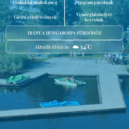
Családdal szállok meg
Program pároknak
Vendéglátóhelyet
Városi rendezvények
keresünk
IRÁNY A HUNGAROSPA FÜRDŐHÖZ
☁️ 34°C
Aktuális időjárás: