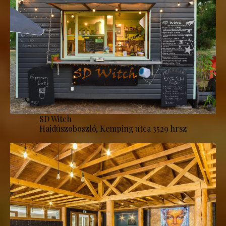
SD Witch
Hajdúszoboszló, Kemping utca 3529 hrsz