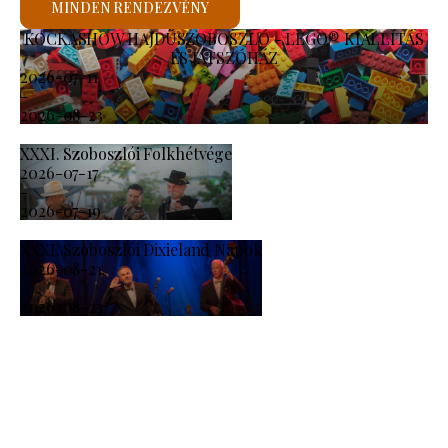
MINDEN RENDEZVÉNY
KOCKASHOW HAJDÚSZOBOSZLÓ - LEGO® KIÁLLÍTÁS
ÉS JÁTSZÓHÁZ
2026-07-11
-
2026-08-23
XXXI. Szoboszlói Folkhétvége
2026-07-17
-
2026-07-19
XXXI. Szoboszlói Dixieland Napok
2026-08-21
-
2026-08-23