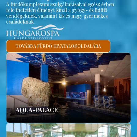
A fürdőkomplexum szolgáltatásaival egész évben
felejthetetlen élményt kínál a gyógy- és üdülő
vendégeknek, valamint kis és nagy gyermekes
családoknak.
TOVÁBB A FÜRDŐ HIVATALOS OLDALÁRA
AQUA-PALACE