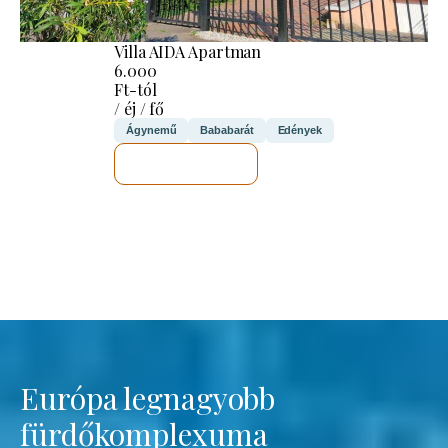
Villa AIDA Apartman
6.000
Ft-tól
/ éj / fő
Ágynemű
Bababarát
Edények
MEGNÉZEM
Európa legnagyobb
fürdőkomplexuma