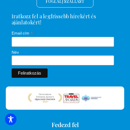
FOGLALJ SZÁLLÁST
Iratkozz fel a legfrissebb hírekért és
ajánlatokért!
*
Email cím
Név
SZÁLLÁSOK KERESÉSE
Fedezd fel