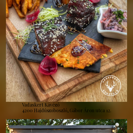
Vadaskert Kávézó
4200 Hajdúszoboszló, Gábor Áron utca 12.