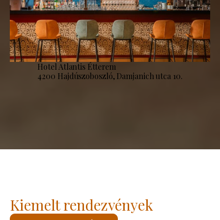
Hotel Atlantis Étterem
4200 Hajdúszoboszló, Damjanich utca 10.
Kiemelt rendezvények