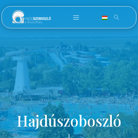
Hajdúszoboszló