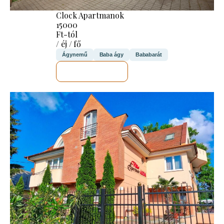
Clock Apartmanok
15000
Ft-tól
/ éj / fő
Ágynemű
Baba ágy
Bababarát
MEGNÉZEM