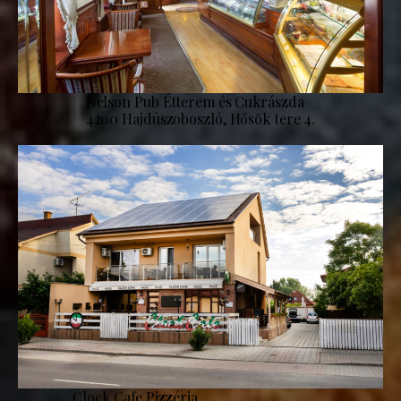
Nelson Pub Étterem és Cukrászda
4200 Hajdúszoboszló, Hősök tere 4.
Clock Cafe Pizzéria