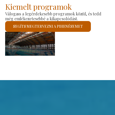
Kiemelt programok
Válogass a legérdekesebb programok közül, és tedd
még emlékezetesebbé a kikapcsolódást.
SEGÍTS MEGTERVEZNI A PIHENÉSEMET
Termelői Piac
Megnézem