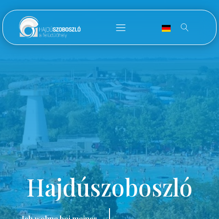
Hajdúszoboszló
Ich wohne bei meiner