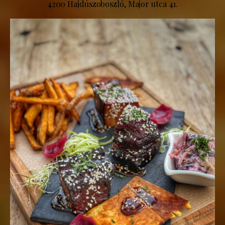
4200 Hajdúszoboszló, Major utca 41.