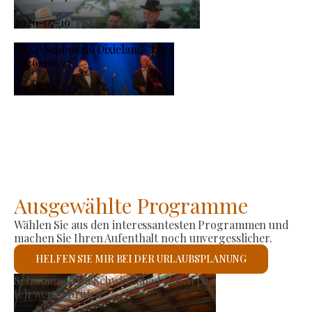
-
2026-07-19
XXXI. Szoboszló Dixieland-Tage
2026-08-21
-
2026-08-23
Ausgewählte Programme
Wählen Sie aus den interessantesten Programmen und
machen Sie Ihren Aufenthalt noch unvergesslicher.
HELFEN SIE MIR BEI DER URLAUBSPLANUNG
Erzeugermarkt
Ich werde prüfen