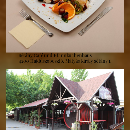
Sétány Café und Pfannkuchenhaus
4200 Hajdúszoboszló, Mátyás király sétány 1.