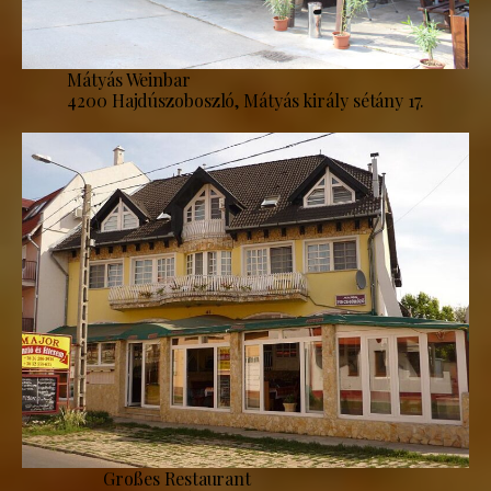
Mátyás Weinbar
4200 Hajdúszoboszló, Mátyás király sétány 17.
Großes Restaurant