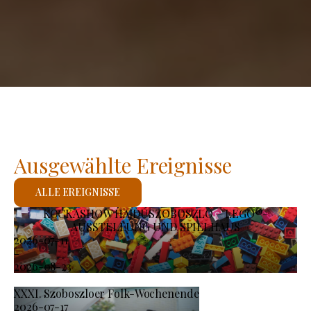
Ausgewählte Ereignisse
ALLE EREIGNISSE
KOCKASHOW HAJDÚSZOBOSZLÓ – LEGO®-
AUSSTELLUNG UND SPIELHAUS
2026-07-11
-
2026-08-23
XXXI. Szoboszloer Folk-Wochenende
2026-07-17