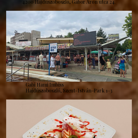
4200 Hajdúszoboszló, Gábor Áron utca 24.
Gabi Hami Imbiss
Hajdúszoboszló, Szent-István-Park 1–3