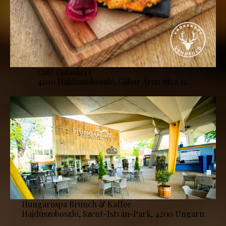
Café Vadaskert
4200 Hajdúszoboszló, Gábor Áron utca 12.
Hungarospa Brunch & Kaffee
Hajdúszoboszló, Szent-István-Park, 4200 Ungarn