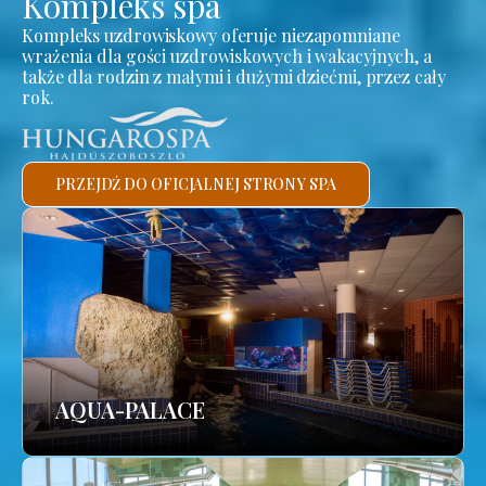
Kompleks spa
Kompleks uzdrowiskowy oferuje niezapomniane
wrażenia dla gości uzdrowiskowych i wakacyjnych, a
także dla rodzin z małymi i dużymi dziećmi, przez cały
rok.
PRZEJDŹ DO OFICJALNEJ STRONY SPA
AQUA-PALACE