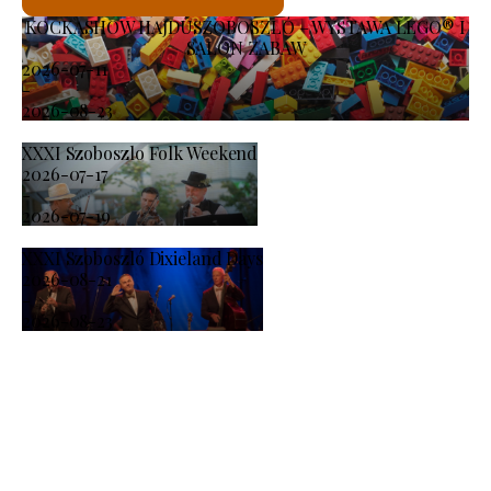
KOCKASHOW HAJDÚSZOBOSZLÓ – WYSTAWA LEGO® I
SALON ZABAW
2026-07-11
-
2026-08-23
XXXI Szoboszlo Folk Weekend
2026-07-17
-
2026-07-19
XXXI Szoboszló Dixieland Days
2026-08-21
-
2026-08-23