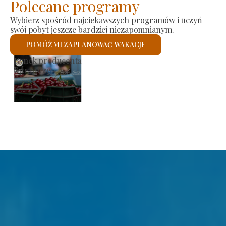
Polecane programy
Wybierz spośród najciekawszych programów i uczyń
swój pobyt jeszcze bardziej niezapomnianym.
POMÓŻ MI ZAPLANOWAĆ WAKACJE
Kościół rzymskokatolicki św.
Sprawdzę