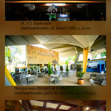
PLATZ Szoboszló
Hajdúszoboszló, ul. József Attila 2, 4200
Hungarospa Brunch & Coffee
Hajdúszoboszló, park św. Stefana, 4200 Węgry