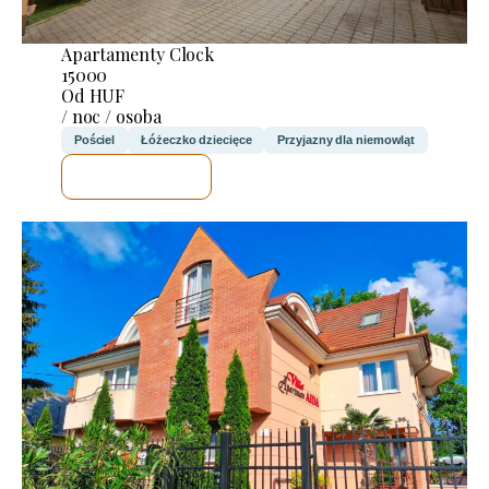
Apartamenty Clock
15000
Od HUF
/ noc / osoba
Pościel
Łóżeczko dziecięce
Przyjazny dla niemowląt
SPRAWDZĘ