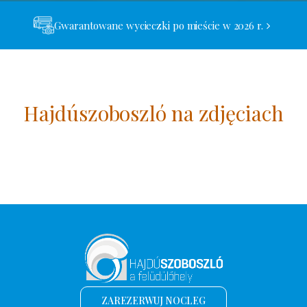
Gwarantowane wycieczki po mieście w 2026 r.
Hajdúszoboszló na zdjęciach
ZAREZERWUJ NOCLEG