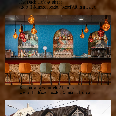
The Duck Café & Bistro
4200 Hajdúszoboszló, József Attila utca 20.
Restauracja w hotelu Atlantis
4200 Hajdúszoboszló, Damjanich utca 10.