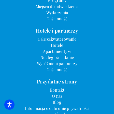
Programy
Miejsca do odwiedzenia
Wydarzenia
Gościnność
Hotele i partnerzy
Całe zakwaterowanie
Hotele
Apartamenty w
Nocleg i śniadanie
Wyróżnieni partnerzy
Gościnność
Przydatne strony
Kontakt
O nas
Blog
WYSZUKIWANIE ZAKWATEROWANIA
Informacja o ochronie prywatności