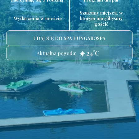
Szukamy miejsca, w
Wydarzenia w mieście
którym moglibyśmy
gościć
UDAJ SIĘ DO SPA HUNGAROSPA
☀️ 24°C
Aktualna pogoda: