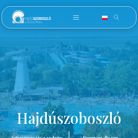
Hajdúszoboszló
Zatrzymuję się z rodziną.
Program dla par