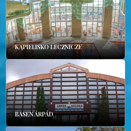
KĄPIELISKO LECZNICZE
BASEN ÁRPÁD