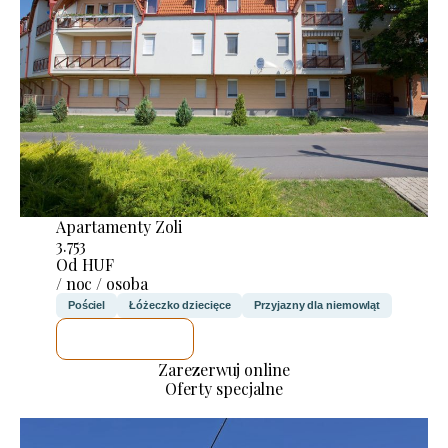
Apartamenty Zoli
3.753
Od HUF
/ noc / osoba
Pościel
Łóżeczko dziecięce
Przyjazny dla niemowląt
SPRAWDZĘ
Zarezerwuj online
Oferty specjalne