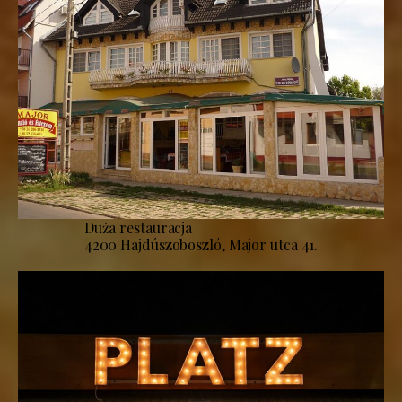
Duża restauracja
4200 Hajdúszoboszló, Major utca 41.