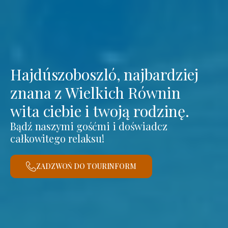
Hajdúszoboszló, najbardziej
znana z Wielkich Równin
wita ciebie i twoją rodzinę.
Bądź naszymi gośćmi i doświadcz
całkowitego relaksu!
ZADZWOŃ DO TOURINFORM