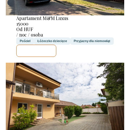
Apartament M&M Luxus
15000
Od HUF
/ noc / osoba
Pościel
Łóżeczko dziecięce
Przyjazny dla niemowląt
SPRAWDZĘ