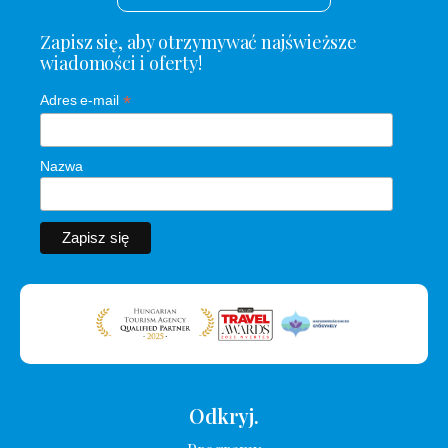
Zapisz się, aby otrzymywać najświeższe
wiadomości i oferty!
*
Adres e-mail
Nazwa
Odkryj.