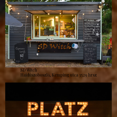
SD Witch
Hajdúszoboszló, Kemping utca 3529 hrsz