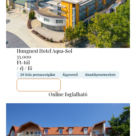
Hunguest Hotel Aqua-Sol
33.000
Ft-tól
/ éj / fő
24 órás portaszolgálat
Ágynemű
Akadálymentesített
MEGNÉZEM
Online foglalható