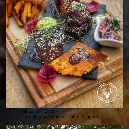
Vadaskert Kávézó
4200 Hajdúszoboszló, Gábor Áron utca 12.