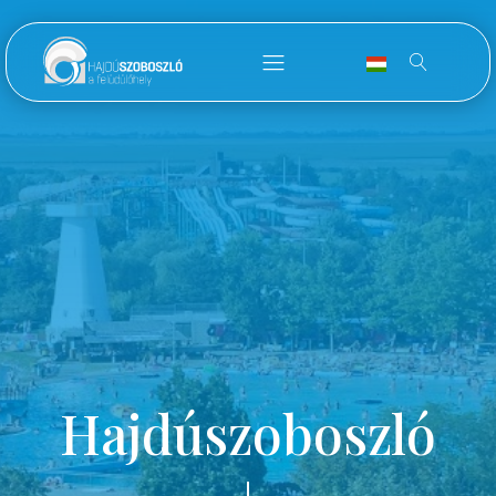
Hajdúszoboszló