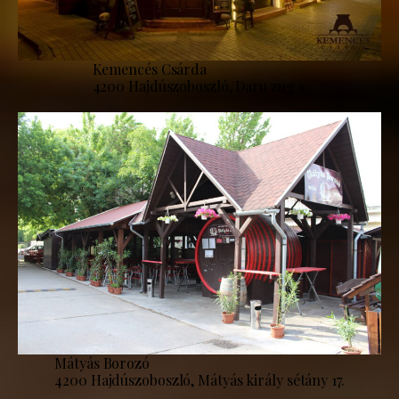
Kemencés Csárda
4200 Hajdúszoboszló, Daru zug 1.
Mátyás Borozó
4200 Hajdúszoboszló, Mátyás király sétány 17.