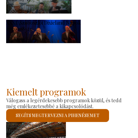
-
2026-07-19
XXXI. Szoboszlói Dixieland Napok
2026-08-21
-
2026-08-23
Kiemelt programok
Válogass a legérdekesebb programok közül, és tedd
még emlékezetesebbé a kikapcsolódást.
SEGÍTS MEGTERVEZNI A PIHENÉSEMET
Termelői Piac
Megnézem