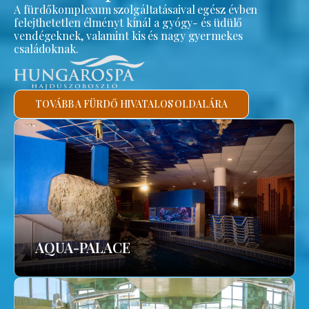
A fürdőkomplexum szolgáltatásaival egész évben
felejthetetlen élményt kínál a gyógy- és üdülő
vendégeknek, valamint kis és nagy gyermekes
családoknak.
TOVÁBB A FÜRDŐ HIVATALOS OLDALÁRA
AQUA-PALACE