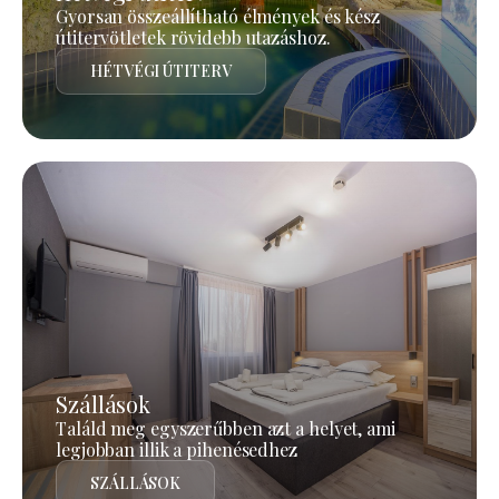
Gyorsan összeállítható élmények és kész
útitervötletek rövidebb utazáshoz.
HÉTVÉGI ÚTITERV
Szállások
Találd meg egyszerűbben azt a helyet, ami
legjobban illik a pihenésedhez
SZÁLLÁSOK