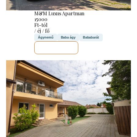
M&M Luxus Apartman
15000
Ft-tól
/ éj / fő
Ágynemű
Baba ágy
Bababarát
MEGNÉZEM