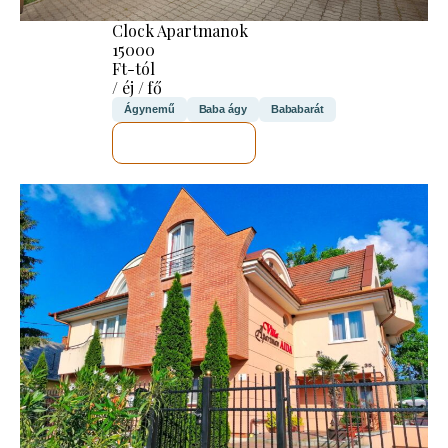
Clock Apartmanok
15000
Ft-tól
/ éj / fő
Ágynemű
Baba ágy
Bababarát
MEGNÉZEM