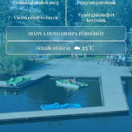
Családdal szállok meg
Program pároknak
Vendéglátóhelyet
Városi rendezvények
keresünk
IRÁNY A HUNGAROSPA FÜRDŐHÖZ
☁️ 25°C
Aktuális időjárás: