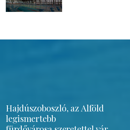
Hajdúszoboszló, az Alföld
legismertebb
fürdővárosa szeretettel vár