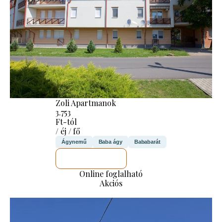
Zoli Apartmanok
3.753
Ft-tól
/ éj / fő
Ágynemű
Baba ágy
Bababarát
MEGNÉZEM
Online foglalható
Akciós