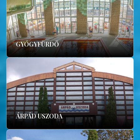
GYÓGYFÜRDŐ
ÁRPÁD USZODA