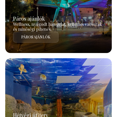
Páros ajánlók
Wellness, nyugodt hangulat, kellemes vacsorák
és minőségi pihenés.
PÁROS AJÁNLÓK
Hétvégi útiterv