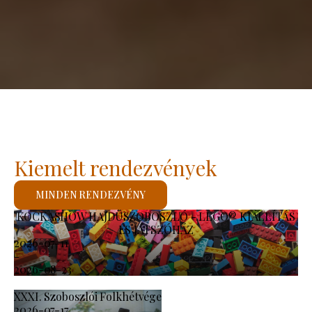
Kiemelt rendezvények
MINDEN RENDEZVÉNY
KOCKASHOW HAJDÚSZOBOSZLÓ - LEGO® KIÁLLÍTÁS
ÉS JÁTSZÓHÁZ
2026-07-11
-
2026-08-23
XXXI. Szoboszlói Folkhétvége
2026-07-17