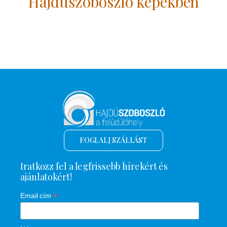
Hajdúszoboszló képekben
FOGLALJ SZÁLLÁST
Iratkozz fel a legfrissebb hírekért és
ajánlatokért!
*
Email cím