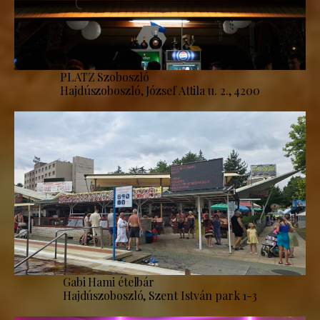
PLATZ Szoboszló
Hajdúszoboszló, József Attila u. 2., 4200
Gabi Hami ételbár
Hajdúszoboszló, Szent István park 1-3