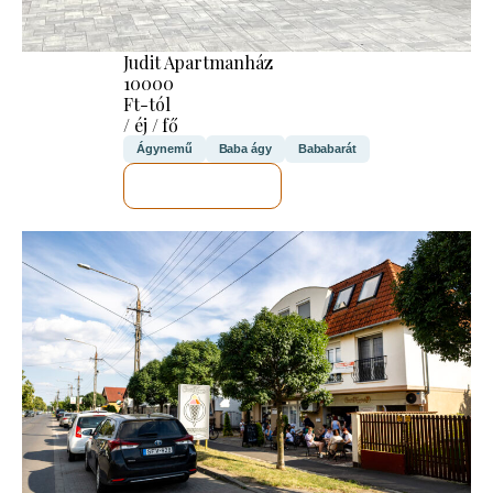
Judit Apartmanház
10000
Ft-tól
/ éj / fő
Ágynemű
Baba ágy
Bababarát
MEGNÉZEM