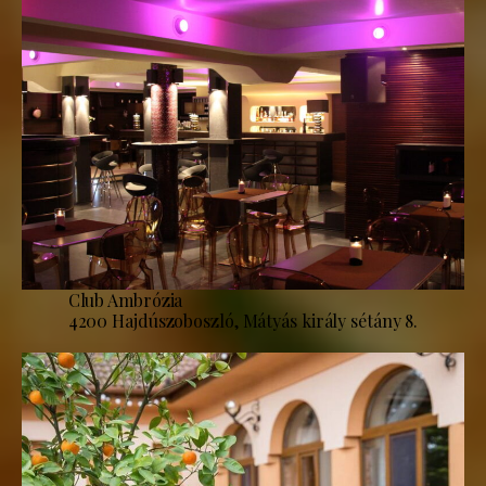
Club Ambrózia
4200 Hajdúszoboszló, Mátyás király sétány 8.