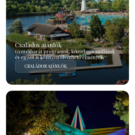
Családos ajánlók
Gyerekbarát programok, kényelmes szállások
és együtt is könnyen élvezhető élmények.
CSALÁDOS AJÁNLÓK