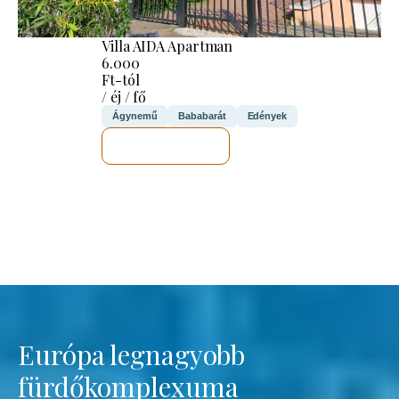
Villa AIDA Apartman
6.000
Ft-tól
/ éj / fő
Ágynemű
Bababarát
Edények
MEGNÉZEM
Európa legnagyobb
fürdőkomplexuma