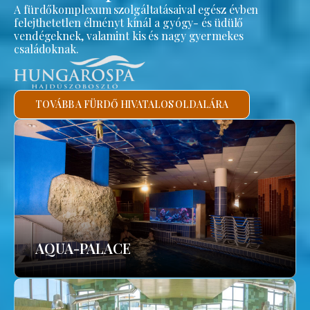
A fürdőkomplexum szolgáltatásaival egész évben
felejthetetlen élményt kínál a gyógy- és üdülő
vendégeknek, valamint kis és nagy gyermekes
családoknak.
TOVÁBB A FÜRDŐ HIVATALOS OLDALÁRA
AQUA-PALACE