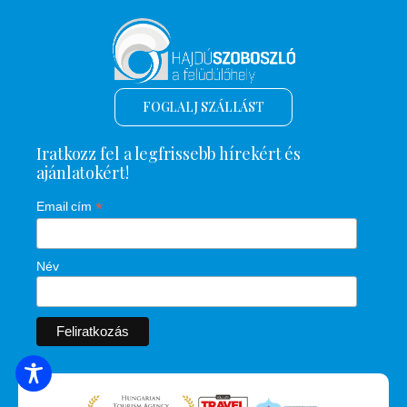
FOGLALJ SZÁLLÁST
Iratkozz fel a legfrissebb hírekért és
ajánlatokért!
*
Email cím
Név
SZÁLLÁSOK KERESÉSE