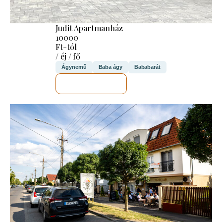
Judit Apartmanház
10000
Ft-tól
/ éj / fő
Ágynemű
Baba ágy
Bababarát
MEGNÉZEM