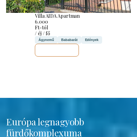
Villa AIDA Apartman
6.000
Ft-tól
/ éj / fő
Ágynemű
Bababarát
Edények
MEGNÉZEM
Európa legnagyobb
fürdőkomplexuma