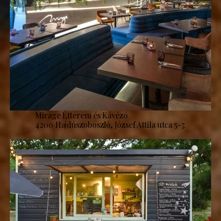
Mirage Étterem és Kávézó
4200 Hajdúszoboszló, József Attila utca 5-7.