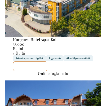
Hunguest Hotel Aqua-Sol
33.000
Ft-tól
/ éj / fő
24 órás portaszolgálat
Ágynemű
Akadálymentesített
MEGNÉZEM
Online foglalható