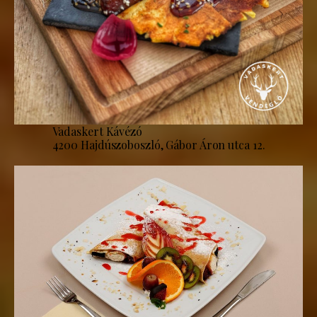
Vadaskert Kávézó
4200 Hajdúszoboszló, Gábor Áron utca 12.