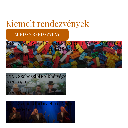
Kiemelt rendezvények
MINDEN RENDEZVÉNY
KOCKASHOW HAJDÚSZOBOSZLÓ - LEGO® KIÁLLÍTÁS
ÉS JÁTSZÓHÁZ
2026-07-11
-
2026-08-23
XXXI. Szoboszlói Folkhétvége
2026-07-17
-
2026-07-19
XXXI. Szoboszlói Dixieland Napok
2026-08-21
-
2026-08-23