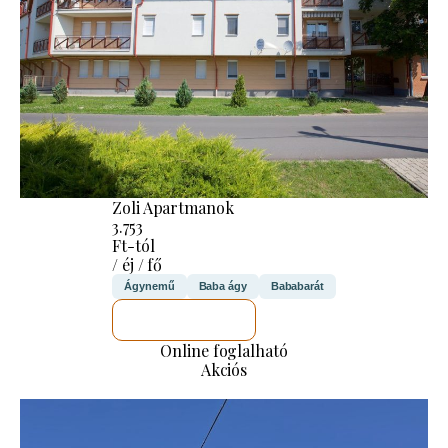
Zoli Apartmanok
3.753
Ft-tól
/ éj / fő
Ágynemű
Baba ágy
Bababarát
MEGNÉZEM
Online foglalható
Akciós