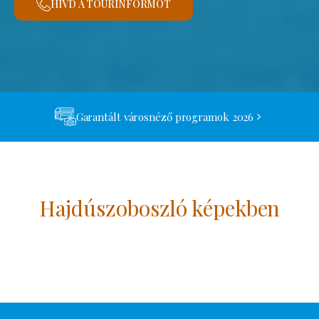
HÍVD A TOURINFORMOT
Garantált városnéző programok 2026
Hajdúszoboszló képekben