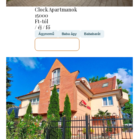
Clock Apartmanok
15000
Ft-tól
/ éj / fő
Ágynemű
Baba ágy
Bababarát
MEGNÉZEM