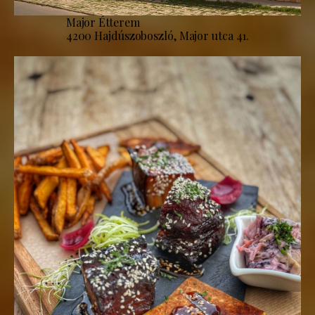
Major Étterem
4200 Hajdúszoboszló, Major utca 41.