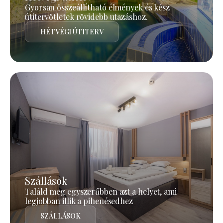
Gyorsan összeállítható élmények és kész
útitervötletek rövidebb utazáshoz.
HÉTVÉGI ÚTITERV
Szállások
Találd meg egyszerűbben azt a helyet, ami
legjobban illik a pihenésedhez
SZÁLLÁSOK