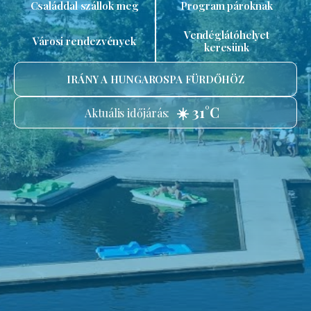
Családdal szállok meg
Program pároknak
Vendéglátóhelyet
Városi rendezvények
keresünk
IRÁNY A HUNGAROSPA FÜRDŐHÖZ
☀️ 31°C
Aktuális időjárás: