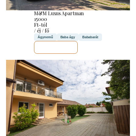
M&M Luxus Apartman
15000
Ft-tól
/ éj / fő
Ágynemű
Baba ágy
Bababarát
MEGNÉZEM