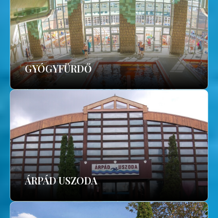
GYÓGYFÜRDŐ
ÁRPÁD USZODA