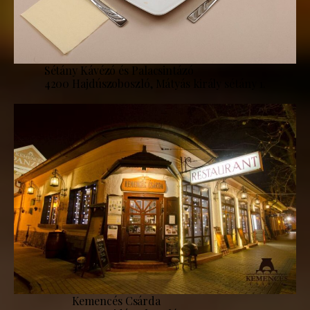
Sétány Kávézó és Palacsintázó
4200 Hajdúszoboszló, Mátyás király sétány 1.
Kemencés Csárda