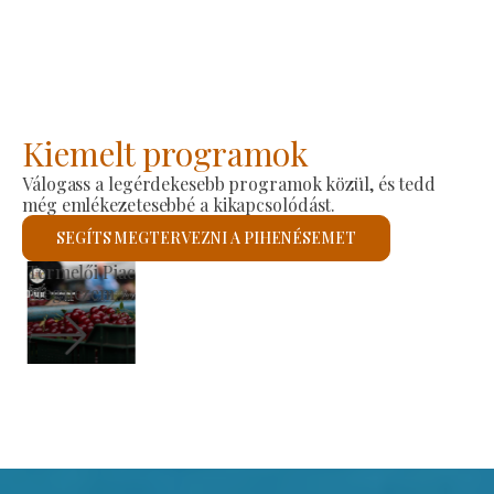
Kiemelt programok
Válogass a legérdekesebb programok közül, és tedd
még emlékezetesebbé a kikapcsolódást.
SEGÍTS MEGTERVEZNI A PIHENÉSEMET
Szent László Római Katolikus Templom
Megnézem