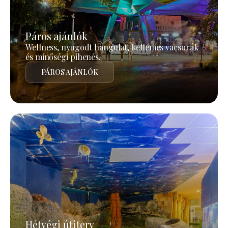
Páros ajánlók
Wellness, nyugodt hangulat, kellemes vacsorák
és minőségi pihenés.
PÁROS AJÁNLÓK
Hétvégi útiterv