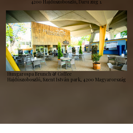
4200 Hajdúszoboszló, Daru zug 1.
Hungarospa Brunch & Coffee
Hajdúszoboszló, Szent István park, 4200 Magyarország