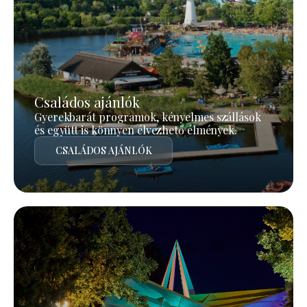
Családos ajánlók
Gyerekbarát programok, kényelmes szállások
és együtt is könnyen élvezhető élmények.
CSALÁDOS AJÁNLÓK