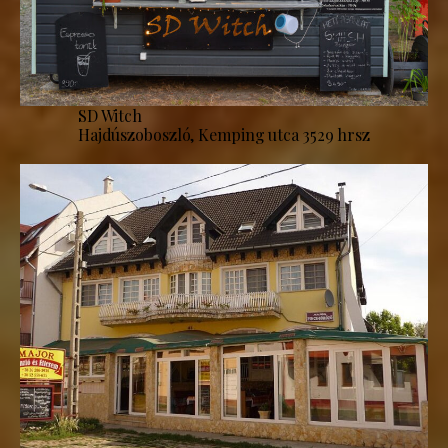
SD Witch
Hajdúszoboszló, Kemping utca 3529 hrsz