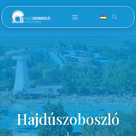
Hajdúszoboszló